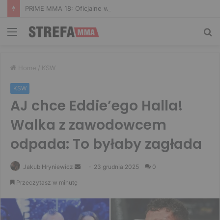
PRIME MMA 18: Oficjalne ważenie i ostatnie face to face [VIDEO]
Menu
Sz
Home
/
KSW
KSW
AJ chce Eddie’ego Halla!
Walka z zawodowcem
odpada: To byłaby zagłada
Send
Jakub Hryniewicz
23 grudnia 2025
0
an
Przeczytasz w minutę
email