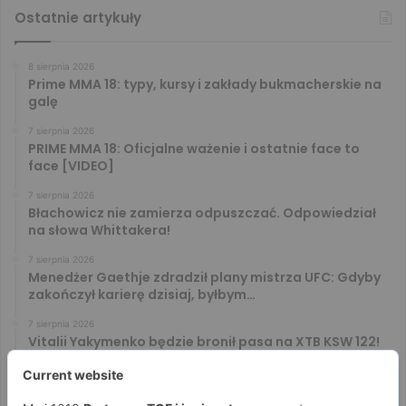
Ostatnie artykuły
8 sierpnia 2026
Prime MMA 18: typy, kursy i zakłady bukmacherskie na
galę
7 sierpnia 2026
PRIME MMA 18: Oficjalne ważenie i ostatnie face to
face [VIDEO]
7 sierpnia 2026
Błachowicz nie zamierza odpuszczać. Odpowiedział
na słowa Whittakera!
7 sierpnia 2026
Menedżer Gaethje zdradził plany mistrza UFC: Gdyby
zakończył karierę dzisiaj, byłbym…
7 sierpnia 2026
Vitalii Yakymenko będzie bronił pasa na XTB KSW 122!
Marcello Morelli przed kolejną wielką szansą
6 sierpnia 2026
Iwo Baraniewski wystąpi na UFC 331. Polak częścią