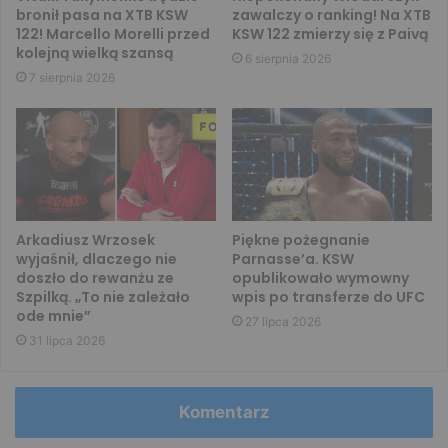
bronił pasa na XTB KSW
zawalczy o ranking! Na XTB
122! Marcello Morelli przed
KSW 122 zmierzy się z Paivą
kolejną wielką szansą
6 sierpnia 2026
7 sierpnia 2026
Arkadiusz Wrzosek
Piękne pożegnanie
wyjaśnił, dlaczego nie
Parnasse’a. KSW
doszło do rewanżu ze
opublikowało wymowny
Szpilką. „To nie zależało
wpis po transferze do UFC
ode mnie”
27 lipca 2026
31 lipca 2026
Komentarz