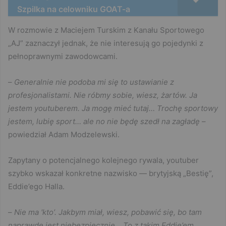
Szpilka na celowniku GOAT-a
W rozmowie z Maciejem Turskim z Kanału Sportowego
„AJ” zaznaczył jednak, że nie interesują go pojedynki z
pełnoprawnymi zawodowcami.
–
Generalnie nie podoba mi się to ustawianie z
profesjonalistami. Nie róbmy sobie, wiesz, żartów. Ja
jestem youtuberem. Ja mogę mieć tutaj… Trochę sportowy
jestem, lubię sport… ale no nie będę szedł na zagładę
–
powiedział Adam Modzelewski.
Zapytany o potencjalnego kolejnego rywala, youtuber
szybko wskazał konkretne nazwisko — brytyjską „Bestię”,
Eddie’ego Halla.
–
Nie ma 'kto’. Jakbym miał, wiesz, pobawić się, bo tam
naprawdę jest niebezpiecznie… To z takim Eddie’em