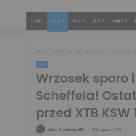
HOME
KSW
UFC
FEN
BOKS
Home
/
KSW
/
Wrzosek sporo lżejszy od Scheffela
KSW
Wrzosek sporo l
Scheffela! Ostat
przed XTB KSW 
Send
Jakub Hryniewicz
16 listopada 2024