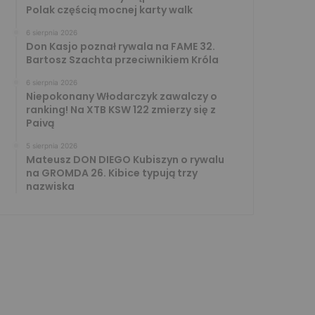
Polak częścią mocnej karty walk
6 sierpnia 2026
Don Kasjo poznał rywala na FAME 32.
Bartosz Szachta przeciwnikiem Króla
6 sierpnia 2026
Niepokonany Włodarczyk zawalczy o
ranking! Na XTB KSW 122 zmierzy się z
Paivą
5 sierpnia 2026
Mateusz DON DIEGO Kubiszyn o rywalu
na GROMDA 26. Kibice typują trzy
nazwiska