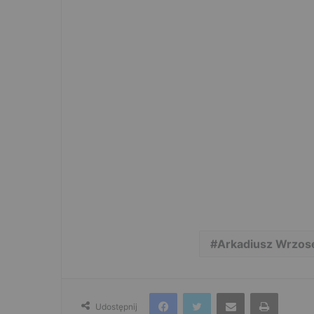
Arkadiusz Wrzos
Facebook
Twitter
Udostępnij przez e-mail
Drukuj
Udostępnij