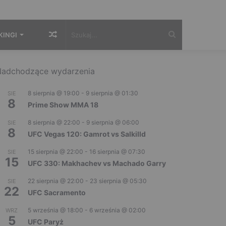
Losowy
Szukaj...
KINGI
artykuł
adchodzące wydarzenia
8 sierpnia @ 19:00
-
9 sierpnia @ 01:30
SIE
8
Prime Show MMA 18
8 sierpnia @ 22:00
-
9 sierpnia @ 06:00
SIE
8
UFC Vegas 120: Gamrot vs Salkilld
15 sierpnia @ 22:00
-
16 sierpnia @ 07:30
SIE
15
UFC 330: Makhachev vs Machado Garry
22 sierpnia @ 22:00
-
23 sierpnia @ 05:30
SIE
22
UFC Sacramento
5 września @ 18:00
-
6 września @ 02:00
WRZ
5
UFC Paryż