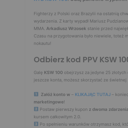
Fighterzy z Polski oraz Brazylii na ostatnią ch
wydarzenia. Z karty wypadł Mariusz Pudzianow
MMA.
Arkadiusz Wrzosek
stanie przed najwi
Czasu na przygotowania było niewiele, toteż m
nokautu!
Odbierz kod PPV KSW 100
Galę
KSW 100
obejrzysz za jedyne 25 złotych
jeszcze konta, możesz skorzystać ze świetnej p
Załóż konto w
–
KLIKAJĄC TUTAJ
– koniec
marketingowe
!
Postaw pierwszy kupon
z dwoma zdarzeni
kursem całkowitym 2.0.
Po spełnieniu warunków otrzymasz kod, kt