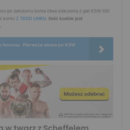
pon po założeniu konta (dwa zdarzenia z gali KSW 100
yć konto
Z TEGO LINKU
.
Ilość kodów jest
.
ie bonusu. Pierwsze słowa po KSW
ą w twarz z Scheffelem