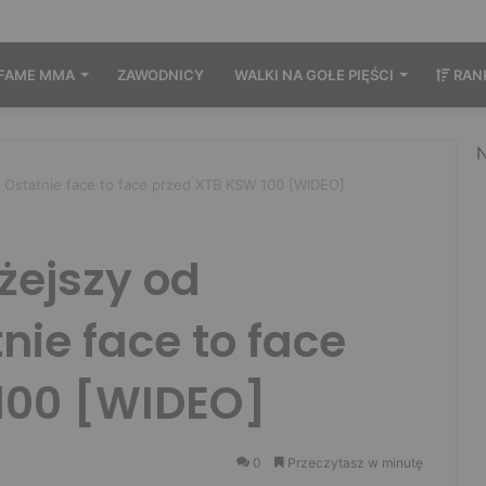
FAME MMA
ZAWODNICY
WALKI NA GOŁE PIĘŚCI
RAN
N
! Ostatnie face to face przed XTB KSW 100 [WIDEO]
żejszy od
nie face to face
100 [WIDEO]
0
Przeczytasz w minutę