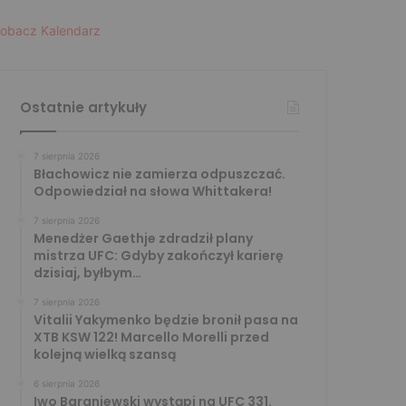
obacz Kalendarz
Ostatnie artykuły
7 sierpnia 2026
Błachowicz nie zamierza odpuszczać.
Odpowiedział na słowa Whittakera!
7 sierpnia 2026
Menedżer Gaethje zdradził plany
mistrza UFC: Gdyby zakończył karierę
dzisiaj, byłbym…
7 sierpnia 2026
Vitalii Yakymenko będzie bronił pasa na
XTB KSW 122! Marcello Morelli przed
kolejną wielką szansą
6 sierpnia 2026
Iwo Baraniewski wystąpi na UFC 331.