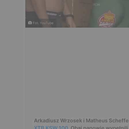
Fot. YouTube
Arkadiusz Wrzosek i Matheus Scheffel 
XTB KSW 100
. Obaj panowie wypełnili 