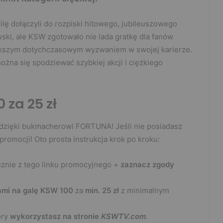
wilę dołączyli do rozpiski hitowego, jubileuszowego
ski, ale KSW zgotowało nie lada gratkę dla fanów
ększym dotychczasowym wyzwaniem w swojej karierze.
ożna się spodziewać szybkiej akcji i ciężkiego
 za 25 zł
 dzięki bukmacherowi FORTUNA! Jeśli nie posiadasz
romocji! Oto prosta instrukcja krok po kroku:
znie z tego linku promocyjnego +
zaznacz zgody
ami na galę KSW 100
za
min. 25 zł
z minimalnym
óry
wykorzystasz na stronie
KSWTV.com
.