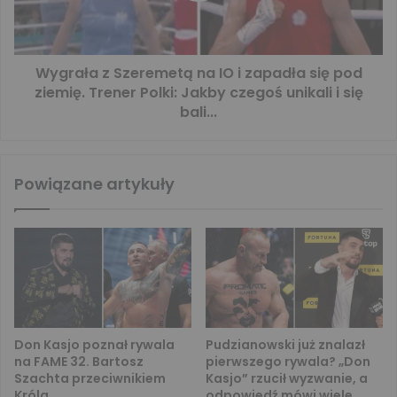
Wygrała z Szeremetą na IO i zapadła się pod
ziemię. Trener Polki: Jakby czegoś unikali i się
bali...
Powiązane artykuły
Don Kasjo poznał rywala
Pudzianowski już znalazł
na FAME 32. Bartosz
pierwszego rywala? „Don
Szachta przeciwnikiem
Kasjo” rzucił wyzwanie, a
Króla
odpowiedź mówi wiele