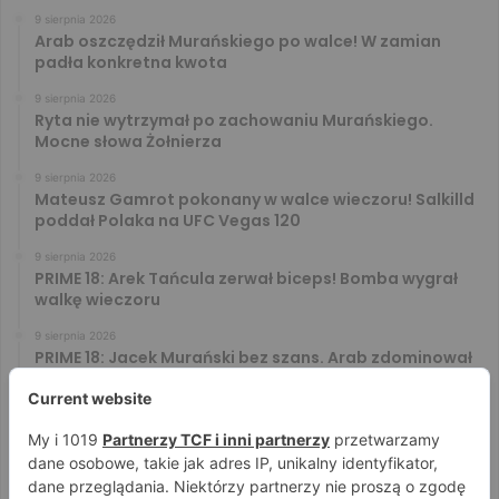
9 sierpnia 2026
Arab oszczędził Murańskiego po walce! W zamian
padła konkretna kwota
9 sierpnia 2026
Ryta nie wytrzymał po zachowaniu Murańskiego.
Mocne słowa Żołnierza
9 sierpnia 2026
Mateusz Gamrot pokonany w walce wieczoru! Salkilld
poddał Polaka na UFC Vegas 120
9 sierpnia 2026
PRIME 18: Arek Tańcula zerwał biceps! Bomba wygrał
walkę wieczoru
9 sierpnia 2026
PRIME 18: Jacek Murański bez szans. Arab zdominował
leciwego rywala
8 sierpnia 2026
PRIME 18: Mariusz Wach rozbity przez 6. rywali. Gypsy
Team zwyciężył w 3. rundzie
8 sierpnia 2026