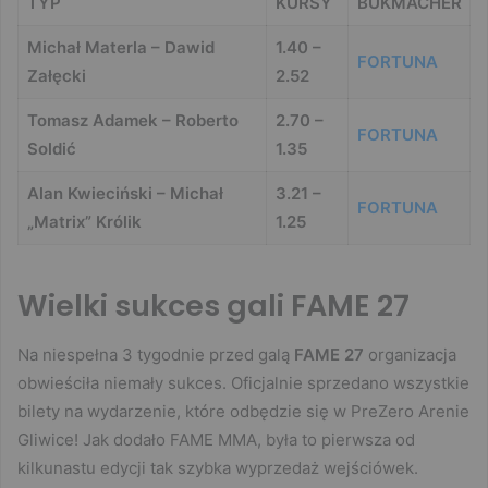
TYP
KURSY
BUKMACHER
Michał Materla – Dawid
1.40 –
FORTUNA
Załęcki
2.52
Tomasz Adamek – Roberto
2.70 –
FORTUNA
Soldić
1.35
Alan Kwieciński – Michał
3.21 –
FORTUNA
„Matrix” Królik
1.25
Wielki sukces gali FAME 27
Na niespełna 3 tygodnie przed galą
FAME 27
organizacja
obwieściła niemały sukces. Oficjalnie sprzedano wszystkie
bilety na wydarzenie, które odbędzie się w PreZero Arenie
Gliwice! Jak dodało FAME MMA, była to pierwsza od
kilkunastu edycji tak szybka wyprzedaż wejściówek.