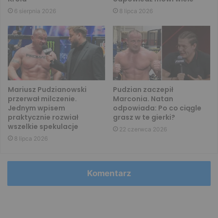
6 sierpnia 2026
8 lipca 2026
Mariusz Pudzianowski
Pudzian zaczepił
przerwał milczenie.
Marconia. Natan
Jednym wpisem
odpowiada: Po co ciągle
praktycznie rozwiał
grasz w te gierki?
wszelkie spekulacje
22 czerwca 2026
8 lipca 2026
Komentarz