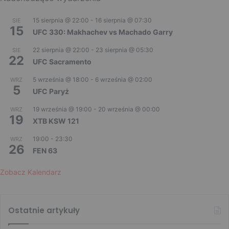
15 sierpnia @ 22:00
-
16 sierpnia @ 07:30
SIE
15
UFC 330: Makhachev vs Machado Garry
22 sierpnia @ 22:00
-
23 sierpnia @ 05:30
SIE
22
UFC Sacramento
5 września @ 18:00
-
6 września @ 02:00
WRZ
5
UFC Paryż
19 września @ 19:00
-
20 września @ 00:00
WRZ
19
XTB KSW 121
19:00
-
23:30
WRZ
26
FEN 63
Zobacz Kalendarz
Ostatnie artykuły