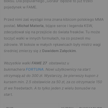
boksu. Dla popularnego
„Górala”
będzie to już trzeci
pojedynek w FAME.
Przed nimi zaś wystąpi inna znana kibicom polskiego MMA
postać.
Michał Materla
, bijące serce i legenda KSW,
zdecydował się na przejście do świata freaków. Tu może
toczyć walki w innych formułach, na co pozwoli mu
zdrowie. W boksie w małych rękawicach były mistrz wagi
średniej zmierzy się z
Dawidem Załęckim
.
Wszystkie walki
FAME 27
obstawisz u
bukmachera
FORTUNA
. Nowi użytkownicy na start
otrzymają aż do 300 zł. Wystarczy, że pierwszy kupon z
kursem min. 2.5 obstawicie za 50 zł, za co otrzymacie 150
zł we freebetach. A to tylko jeden z wielu bonusów na
start.