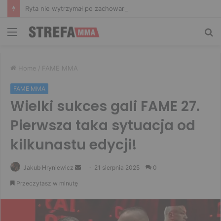
Ryta nie wytrzymał po zachowaniu Murańskiego. Mocne słowa Żołnierza
Menu
Sz
Home
/
FAME MMA
FAME MMA
Wielki sukces gali FAME 27.
Pierwsza taka sytuacja od
kilkunastu edycji!
Send
Jakub Hryniewicz
21 sierpnia 2025
0
an
Przeczytasz w minutę
email