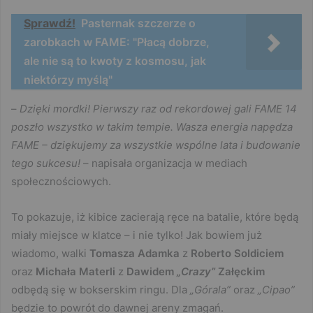
Sprawdź!
Pasternak szczerze o
zarobkach w FAME: "Płacą dobrze,
ale nie są to kwoty z kosmosu, jak
niektórzy myślą"
–
Dzięki mordki! Pierwszy raz od rekordowej gali FAME 14
poszło wszystko w takim tempie. Wasza energia napędza
FAME – dziękujemy za wszystkie wspólne lata i budowanie
tego sukcesu!
– napisała organizacja w mediach
społecznościowych.
To pokazuje, iż kibice zacierają ręce na batalie, które będą
miały miejsce w klatce – i nie tylko! Jak bowiem już
wiadomo, walki
Tomasza Adamka
z
Roberto Soldiciem
oraz
Michała Materli
z
Dawidem
„Crazy”
Załęckim
odbędą się w bokserskim ringu. Dla
„Górala”
oraz
„Cipao”
będzie to powrót do dawnej areny zmagań.