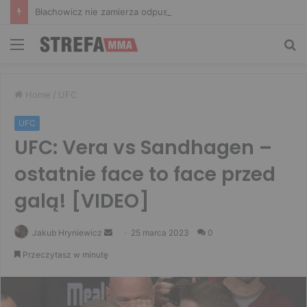
Błachowicz nie zamierza odpuszczać. Odpowiedział na słowa Whittakera!
Menu
Sz
Home
/
UFC
UFC
UFC: Vera vs Sandhagen –
ostatnie face to face przed
galą! [VIDEO]
Send
Jakub Hryniewicz
25 marca 2023
0
an
Przeczytasz w minutę
email