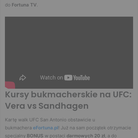
do
Fortuna TV
.
Kursy bukmacherskie na UFC:
Vera vs Sandhagen
Kartę walk UFC San Antonio obstawicie u
bukmachera
eFortuna.pl
! Już na sam początek otrzymacie
specjalny
BONUS
w postaci
darmowych 20 zł
, a do