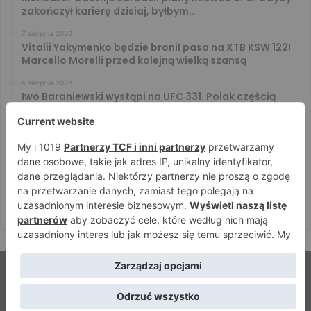
zakończył karierę dzisiaj, byłbym…
7 sierpnia 2026
Vitalii Yakymenko będzie bronił pasa na XTB KSW 122!
Marcello Morelli przed kolejną wielką szansą
6 sierpnia 2026
Iwo Baraniewski wystąpi na UFC 331. Polak częścią
mocnej karty walk
6 sierpnia 2026
Don Kasjo poznał rywala na FAME 32. Bartosz Szachta
przeciwnikiem Króla
6 sierpnia 2026
Niepokonany Włodarczyk zawalczy o ranking! Na XTB
KSW 122 zmierzy się z Paivą
© Strefamma.pl 2026, Wszelkie prawa zastrzeżone |
Home
Redakcja
Kontakt