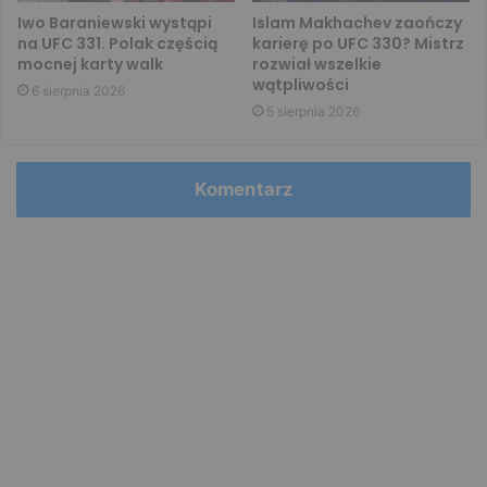
Iwo Baraniewski wystąpi
Islam Makhachev zaończy
na UFC 331. Polak częścią
karierę po UFC 330? Mistrz
mocnej karty walk
rozwiał wszelkie
wątpliwości
6 sierpnia 2026
5 sierpnia 2026
Komentarz