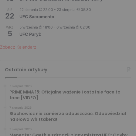
22 sierpnia @ 22:00
-
23 sierpnia @ 05:30
SIE
22
UFC Sacramento
5 września @ 18:00
-
6 września @ 02:00
WRZ
5
UFC Paryż
Zobacz Kalendarz
Ostatnie artykuły
7 sierpnia 2026
PRIME MMA 18: Oficjalne ważenie i ostatnie face to
face [VIDEO]
7 sierpnia 2026
Błachowicz nie zamierza odpuszczać. Odpowiedział
na słowa Whittakera!
7 sierpnia 2026
Menedżer Gaethje zdradził plany mistrza UFC: Gdyby