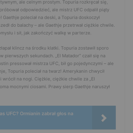
ztywnym, ale celnym prostym. Topuria rozkręcał się,
, próbował odpowiedzieć, ale mistrz UFC odpalił piąty
! Gaethje poleciał na deski, a Topuria doskoczył
szedł do balachy – ale Gaethje przetrwał ciężkie chwile.
ysłu i sił, jak zakończyć walkę w parterze.
 złapał klincz na środku klatki. Topuria zostawił sporo
 w pierwszych sekundach. „El Matador” czaił się na
ustin pressował mistrza UFC, bił go pojedynczymi – ale
je, Topuria poleciał na twarz! Amerykanin chwycił
 wrócił na nogi. Ciężkie, ciężkie chwile za „El
lkoma mocnymi ciosami. Prawy sierp Gaethje naruszył
as UFC? Ormianin zabrał głos na