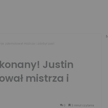
N
je zdemolował mistrza i zdobył pas!
konany! Justin
wał mistrza i
0
3 minut czytania