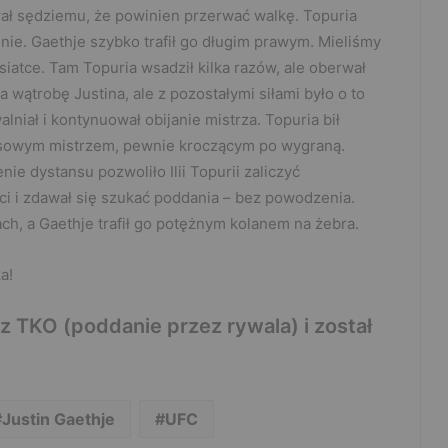
ał sędziemu, że powinien przerwać walkę. Topuria
ie. Gaethje szybko trafił go długim prawym. Mieliśmy
 siatce. Tam Topuria wsadził kilka razów, ale oberwał
 wątrobę Justina, ale z pozostałymi siłami było o to
lniał i kontynuował obijanie mistrza. Topuria bił
zasowym mistrzem, pewnie kroczącym po wygraną.
e dystansu pozwoliło Ilii Topurii zaliczyć
ci i zdawał się szukać poddania – bez powodzenia.
ach, a Gaethje trafił go potężnym kolanem na żebra.
a!
z TKO (poddanie przez rywala) i został
Justin Gaethje
UFC