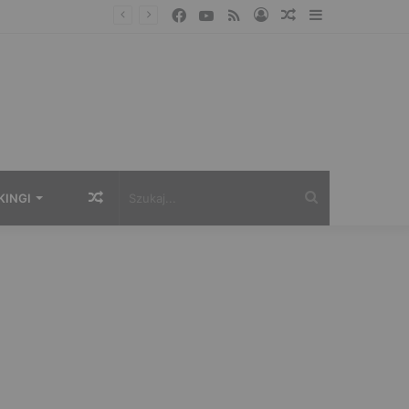
Facebook
YouTube
RSS
Zaloguj
Losowy
Sidebar
artykuł
Losowy
Szukaj...
KINGI
artykuł