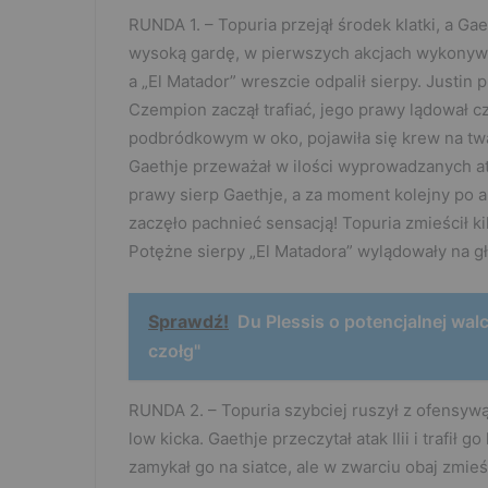
RUNDA 1. – Topuria przejął środek klatki, a Ga
wysoką gardę, w pierwszych akcjach wykonywa
a „El Matador” wreszcie odpalił sierpy. Justin
Czempion zaczął trafiać, jego prawy lądował cz
podbródkowym w oko, pojawiła się krew na twar
Gaethje przeważał w ilości wyprowadzanych a
prawy sierp Gaethje, a za moment kolejny po a
zaczęło pachnieć sensacją! Topuria zmieścił k
Potężne sierpy „El Matadora” wylądowały na gł
Sprawdź!
Du Plessis o potencjalnej wal
czołg"
RUNDA 2. – Topuria szybciej ruszył z ofensywą.
low kicka. Gaethje przeczytał atak Ilii i trafił 
zamykał go na siatce, ale w zwarciu obaj zmieś