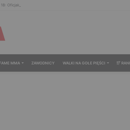
8: Oficjalne ważenie i ostatnie face to face [VIDEO]
FAME MMA
ZAWODNICY
WALKI NA GOŁE PIĘŚCI
RAN