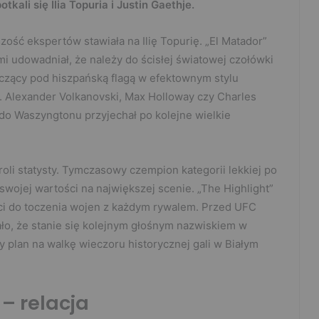
kali się Ilia Topuria i Justin Gaethje.
ść ekspertów stawiała na Ilię Topurię. „El Matador”
i udowadniał, że należy do ścisłej światowej czołówki
czący pod hiszpańską flagą w efektownym stylu
 Alexander Volkanovski, Max Holloway czy Charles
y do Waszyngtonu przyjechał po kolejne wielkie
roli statysty. Tymczasowy czempion kategorii lekkiej po
swojej wartości na największej scenie. „The Highlight”
ści do toczenia wojen z każdym rywalem. Przed UFC
o, że stanie się kolejnym głośnym nazwiskiem w
y plan na walkę wieczoru historycznej gali w Białym
 – relacja