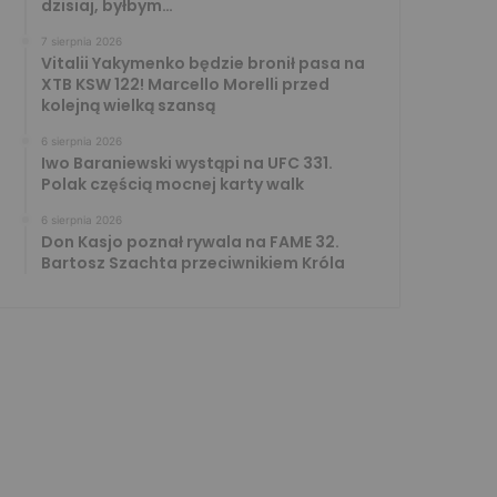
dzisiaj, byłbym…
7 sierpnia 2026
Vitalii Yakymenko będzie bronił pasa na
XTB KSW 122! Marcello Morelli przed
kolejną wielką szansą
6 sierpnia 2026
Iwo Baraniewski wystąpi na UFC 331.
Polak częścią mocnej karty walk
6 sierpnia 2026
Don Kasjo poznał rywala na FAME 32.
Bartosz Szachta przeciwnikiem Króla