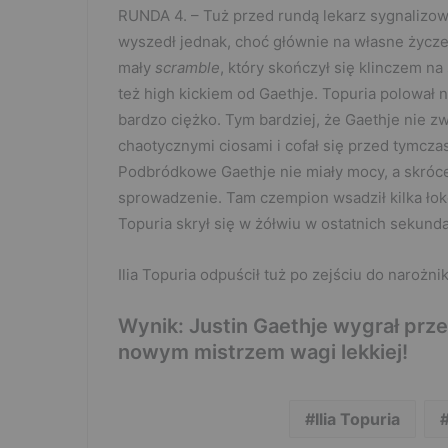
RUNDA 4. – Tuż przed rundą lekarz sygnalizow
wyszedł jednak, choć głównie na własne życzen
mały
scramble
, który skończył się klinczem na
też high kickiem od Gaethje. Topuria polował na
bardzo ciężko. Tym bardziej, że Gaethje nie zwa
chaotycznymi ciosami i cofał się przed tymc
Podbródkowe Gaethje nie miały mocy, a skróceni
sprowadzenie. Tam czempion wsadził kilka łok
Topuria skrył się w żółwiu w ostatnich sekund
Ilia Topuria odpuścił tuż po zejściu do narożnik
Wynik: Justin Gaethje wygrał prze
nowym mistrzem wagi lekkiej!
Ilia Topuria