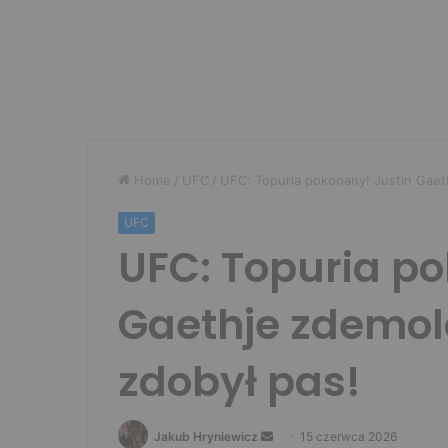
Home
/
UFC
/
UFC: Topuria pokonany! Justin Gaeth
UFC
UFC: Topuria po
Gaethje zdemolo
zdobył pas!
Send
Jakub Hryniewicz
15 czerwca 2026