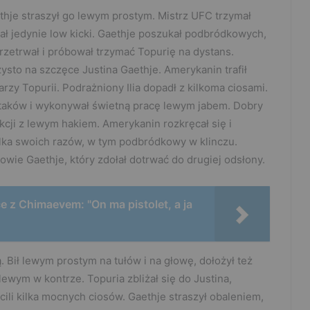
ethje straszył go lewym prostym. Mistrz UFC trzymał
ł jedynie low kicki. Gaethje poszukał podbródkowych,
 przetrwał i próbował trzymać Topurię na dystans.
ysto na szczęce Justina Gaethje. Amerykanin trafił
zy Topurii. Podrażniony Ilia dopadł z kilkoma ciosami.
taków i wykonywał świetną pracę lewym jabem. Dobry
kcji z lewym hakiem. Amerykanin rozkręcał się i
ilka swoich razów, w tym podbródkowy w klinczu.
owie Gaethje, który zdołał dotrwać do drugiej odsłony.
ce z Chimaevem: "On ma pistolet, a ja
 Bił lewym prostym na tułów i na głowę, dołożył też
go lewym w kontrze. Topuria zbliżał się do Justina,
cili kilka mocnych ciosów. Gaethje straszył obaleniem,