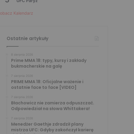
UFC Paryż
obacz Kalendarz
Ostatnie artykuły
8 sierpnia 2026
Prime MMA 18: typy, kursy i zakłady
bukmacherskie na galę
7 sierpnia 2026
PRIME MMA 18: Oficjalne ważenie i
ostatnie face to face [VIDEO]
7 sierpnia 2026
Błachowicz nie zamierza odpuszczać.
Odpowiedział na słowa Whittakera!
7 sierpnia 2026
Menedżer Gaethje zdradził plany
mistrza UFC: Gdyby zakończył karierę