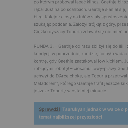
po którym próbował łapać klincz. Gaethje bił s
rąbał Justina po scahbach. Gaethje słaniał się
bieg. Kolejne ciosy na tułów siały spustoszenie
szukając poddania. Założył trójkąt z góry, prze
Ciężko dyszący Topuria zdawał się nie mieć pom
RUNDA 3. – Gaethje od razu zbliżył się do Ilii i
kondycji w poprzedniej rundzie, co było widać
kontrę, gdy Gaethje zaatakował low kickiem. J
robiącymi robotę! – ciosami. Lewy-prawy Gaeth
uchwyt do D’Arce choke, ale Topuria przetrwał i
Matadorem”, którego Gaethje trafił jeszcze ki
jeszcze Topurię w ostatniej minucie.
Sprawdź!
Tsarukyan jednak w walce o p
temat najbliższej przyszłości