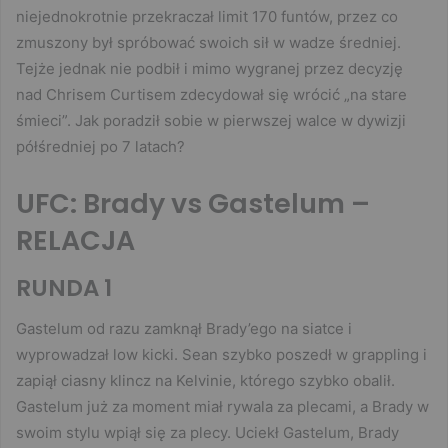
niejednokrotnie przekraczał limit 170 funtów, przez co
zmuszony był spróbować swoich sił w wadze średniej.
Tejże jednak nie podbił i mimo wygranej przez decyzję
nad Chrisem Curtisem zdecydował się wrócić „na stare
śmieci”. Jak poradził sobie w pierwszej walce w dywizji
półśredniej po 7 latach?
UFC: Brady vs Gastelum –
RELACJA
RUNDA 1
Gastelum od razu zamknął Brady’ego na siatce i
wyprowadzał low kicki. Sean szybko poszedł w grappling i
zapiął ciasny klincz na Kelvinie, którego szybko obalił.
Gastelum już za moment miał rywala za plecami, a Brady w
swoim stylu wpiął się za plecy. Uciekł Gastelum, Brady