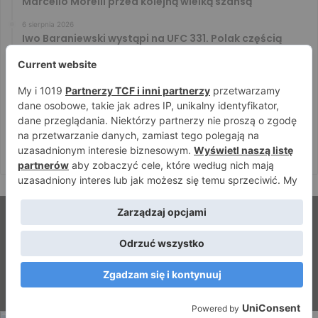
Marcello Morelli przed kolejną wielką szansą
6 sierpnia 2026
Iwo Baraniewski wystąpi na UFC 331. Polak częścią
mocnej karty walk
6 sierpnia 2026
Don Kasjo poznał rywala na FAME 32. Bartosz Szachta
przeciwnikiem Króla
6 sierpnia 2026
Niepokonany Włodarczyk zawalczy o ranking! Na XTB
KSW 122 zmierzy się z Paivą
© Strefamma.pl 2026, Wszelkie prawa zastrzeżone |
Home
Redakcja
Kontakt
Facebook
YouTube
RSS