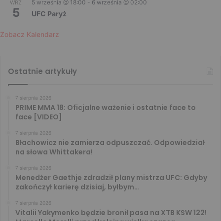
5 września @ 18:00
-
6 września @ 02:00
WRZ
5
UFC Paryż
Zobacz Kalendarz
Ostatnie artykuły
7 sierpnia 2026
PRIME MMA 18: Oficjalne ważenie i ostatnie face to
face [VIDEO]
7 sierpnia 2026
Błachowicz nie zamierza odpuszczać. Odpowiedział
na słowa Whittakera!
7 sierpnia 2026
Menedżer Gaethje zdradził plany mistrza UFC: Gdyby
zakończył karierę dzisiaj, byłbym…
7 sierpnia 2026
Vitalii Yakymenko będzie bronił pasa na XTB KSW 122!