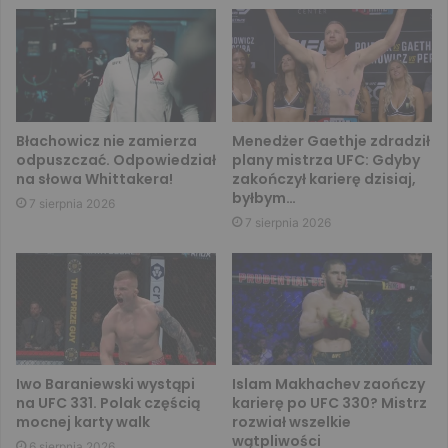
Błachowicz nie zamierza
Menedżer Gaethje zdradził
odpuszczać. Odpowiedział
plany mistrza UFC: Gdyby
na słowa Whittakera!
zakończył karierę dzisiaj,
byłbym…
7 sierpnia 2026
7 sierpnia 2026
Iwo Baraniewski wystąpi
Islam Makhachev zaończy
na UFC 331. Polak częścią
karierę po UFC 330? Mistrz
mocnej karty walk
rozwiał wszelkie
wątpliwości
6 sierpnia 2026