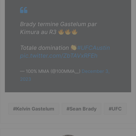
Brady termine Gastelum par
Kimura au R3
Totale domination
#UFCAustin
pic.twitter.com/ZbTAVxRFEh
— 100% MMA (@100MMA__)
December 3,
2023
Kelvin Gastelum
Sean Brady
UFC