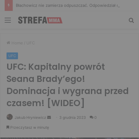
Błachowicz nie zamierza odpuszczać. Odpowiedział na słowa Whittakera!
Menu
Sz
Home
/
UFC
UFC
UFC: Kapitalny powrót
Seana Brady’ego!
Dominacja i wygrana przed
czasem! [WIDEO]
Send
Jakub Hryniewicz
3 grudnia 2023
0
an
Przeczytasz w minutę
email