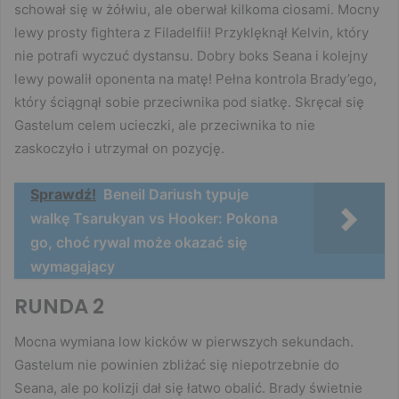
schował się w żółwiu, ale oberwał kilkoma ciosami. Mocny
lewy prosty fightera z Filadelfii! Przyklęknął Kelvin, który
nie potrafi wyczuć dystansu. Dobry boks Seana i kolejny
lewy powalił oponenta na matę! Pełna kontrola Brady’ego,
który ściągnął sobie przeciwnika pod siatkę. Skręcał się
Gastelum celem ucieczki, ale przeciwnika to nie
zaskoczyło i utrzymał on pozycję.
Sprawdź!
Beneil Dariush typuje
walkę Tsarukyan vs Hooker: Pokona
go, choć rywal może okazać się
wymagający
RUNDA 2
Mocna wymiana low kicków w pierwszych sekundach.
Gastelum nie powinien zbliżać się niepotrzebnie do
Seana, ale po kolizji dał się łatwo obalić. Brady świetnie