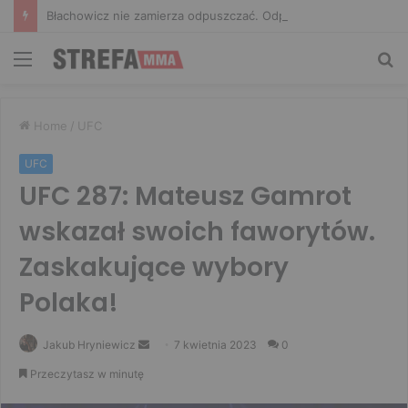
Błachowicz nie zamierza odpuszczać. Odpowiedział na słowa Whittakera!
Menu
Sz
Home
/
UFC
UFC
UFC 287: Mateusz Gamrot
wskazał swoich faworytów.
Zaskakujące wybory
Polaka!
Send
Jakub Hryniewicz
7 kwietnia 2023
0
an
Przeczytasz w minutę
email