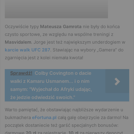
Oczywiście typy
Mateusza Gamrota
nie były do końca
czysto sportowe, ze względu na wspólne treningi z
Masvidalem
. Jorge jest też największym underdogiem w
karcie walk UFC 287
. Stawiając na wybory „Gamera” do
zgarnięcia jest z kolei niemała kwota!
Sprawdź!
Colby Covington o dacie
walki z Kamaru Usmanem... i o nim
samym: "Wyjechał do Afryki udając,
że jedzie odwiedzić swoich."
Warto pamiętać, że obstawiając najbliższe wydarzenie u
bukmachera
eFortuna.pl
całą galę obejrzycie za darmo! Na
początek dostaniecie też garść specjalnych bonusów:
darmowe
20 zł
za rejestrację,
10 zł
za pierwszy depozyt