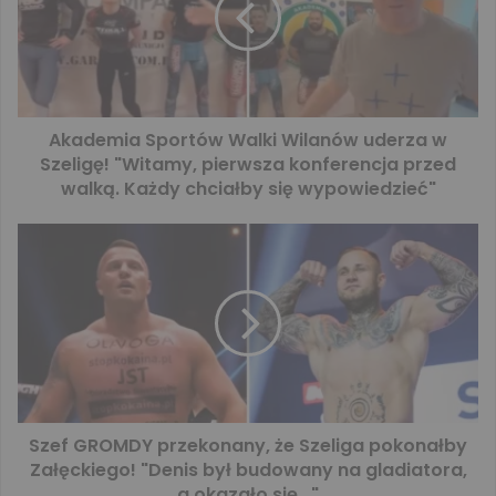
Akademia Sportów Walki Wilanów uderza w
Szeligę! "Witamy, pierwsza konferencja przed
walką. Każdy chciałby się wypowiedzieć"
Szef GROMDY przekonany, że Szeliga pokonałby
Załęckiego! "Denis był budowany na gladiatora,
a okazało się..."