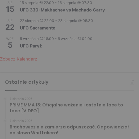
15 sierpnia @ 22:00
-
16 sierpnia @ 07:30
SIE
15
UFC 330: Makhachev vs Machado Garry
22 sierpnia @ 22:00
-
23 sierpnia @ 05:30
SIE
22
UFC Sacramento
5 września @ 18:00
-
6 września @ 02:00
WRZ
5
UFC Paryż
Zobacz Kalendarz
Ostatnie artykuły
7 sierpnia 2026
PRIME MMA 18: Oficjalne ważenie i ostatnie face to
face [VIDEO]
7 sierpnia 2026
Błachowicz nie zamierza odpuszczać. Odpowiedział
na słowa Whittakera!