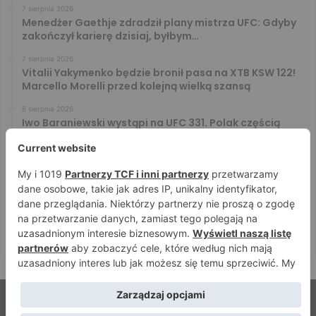
7 sierpnia 2026
Menedżer Gaethje zdradził plany mistrza UFC: Gdyby
zakończył karierę dzisiaj, byłbym…
7 sierpnia 2026
Vitalii Yakymenko będzie bronił pasa na XTB KSW 122!
Marcello Morelli przed kolejną wielką szansą
6 sierpnia 2026
Iwo Baraniewski wystąpi na UFC 331. Polak częścią
mocnej karty walk
6 sierpnia 2026
Don Kasjo poznał rywala na FAME 32. Bartosz Szachta
przeciwnikiem Króla
6 sierpnia 2026
Niepokonany Włodarczyk zawalczy o ranking! Na XTB
KSW 122 zmierzy się z Paivą
© Strefamma.pl 2026, Wszelkie prawa zastrzeżone |