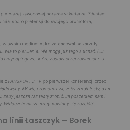
pierwszej zawodowej porażce w karierze. Zdaniem
o miał sporo pretensji do swojego promotora,
e w swoim medium ostro zareagował na zarzuty
…wia to pier…enie. Nie mogę już tego słuchać. (…)
ia antydopingowe, które zostały przeprowadzone u
ie z
FANSPORTU TV
po pierwszej konferencji przed
ładowany. Mówię promotorowi, żeby zrobił testy, a on
, żeby jeszcze raz testy zrobić. Ja poszedłem sam i
ty. Widocznie nasze drogi powinny się rozejść”.
a linii Łaszczyk – Borek