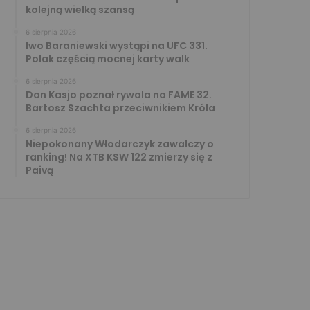
kolejną wielką szansą
6 sierpnia 2026
Iwo Baraniewski wystąpi na UFC 331.
Polak częścią mocnej karty walk
6 sierpnia 2026
Don Kasjo poznał rywala na FAME 32.
Bartosz Szachta przeciwnikiem Króla
6 sierpnia 2026
Niepokonany Włodarczyk zawalczy o
ranking! Na XTB KSW 122 zmierzy się z
Paivą