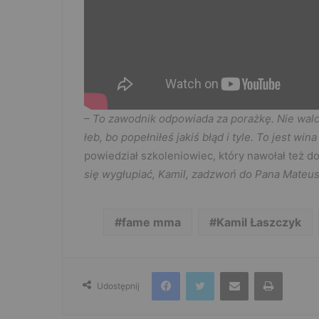
– To zawodnik odpowiada za porażkę. Nie walcz
łeb, bo popełniłeś jakiś błąd i tyle. To jest wi
powiedział szkoleniowiec, który nawołał też d
się wygłupiać, Kamil, zadzwoń do Pana Mateus
fame mma
Kamil Łaszczyk
Facebook
Twitter
Udostępnij przez e-mail
Drukuj
Udostępnij