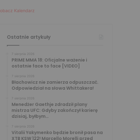
obacz Kalendarz
Ostatnie artykuły
7 sierpnia 2026
PRIME MMA 18: Oficjalne ważenie i
ostatnie face to face [VIDEO]
7 sierpnia 2026
Błachowicz nie zamierza odpuszczać.
Odpowiedział na słowa Whittakera!
7 sierpnia 2026
Menedżer Gaethje zdradził plany
mistrza UFC: Gdyby zakończył karierę
dzisiaj, byłbym…
7 sierpnia 2026
Vitalii Yakymenko będzie bronił pasa na
XTB KSW 122! Marcello Morelli przed