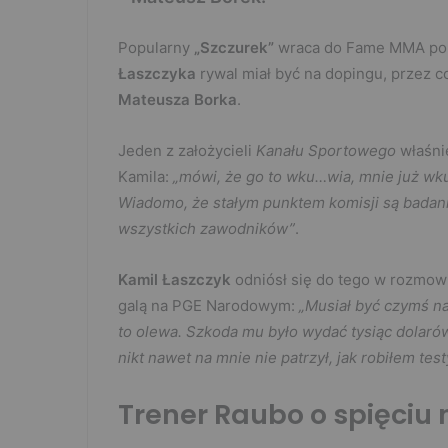
Popularny
„Szczurek”
wraca do Fame MMA po 
Łaszczyka
rywal miał być na dopingu, przez c
Mateusza Borka
.
Jeden z założycieli
Kanału Sportowego
właśni
Kamila:
„mówi, że go to wku…wia, mnie już wku
Wiadomo, że stałym punktem komisji są badan
wszystkich zawodników”
.
Kamil Łaszczyk
odniósł się do tego w rozmow
galą na PGE Narodowym:
„Musiał być czymś na
to olewa. Szkoda mu było wydać tysiąc dolarów
nikt nawet na mnie nie patrzył, jak robiłem tes
Trener Raubo o spięciu n