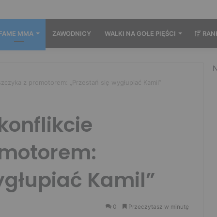
FAME MMA
ZAWODNICY
WALKI NA GOŁE PIĘŚCI
RAN
N
szczyka z promotorem: „Przestań się wygłupiać Kamil”
konflikcie
omotorem:
ygłupiać Kamil”
0
Przeczytasz w minutę