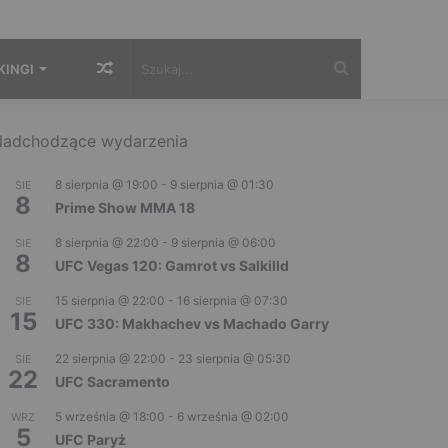
Losowy
Szukaj...
KINGI
artykuł
adchodzące wydarzenia
8 sierpnia @ 19:00
-
9 sierpnia @ 01:30
SIE
8
Prime Show MMA 18
8 sierpnia @ 22:00
-
9 sierpnia @ 06:00
SIE
8
UFC Vegas 120: Gamrot vs Salkilld
15 sierpnia @ 22:00
-
16 sierpnia @ 07:30
SIE
15
UFC 330: Makhachev vs Machado Garry
22 sierpnia @ 22:00
-
23 sierpnia @ 05:30
SIE
22
UFC Sacramento
5 września @ 18:00
-
6 września @ 02:00
WRZ
5
UFC Paryż