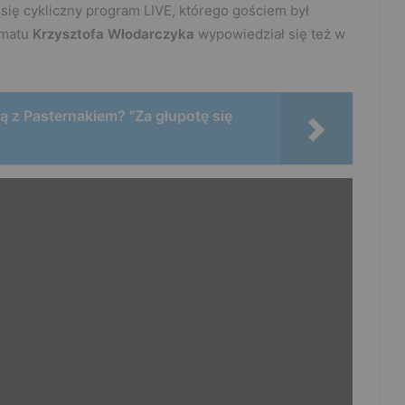
się cykliczny program LIVE, którego gościem był
ematu
Krzysztofa Włodarczyka
wypowiedział się też w
 z Pasternakiem? "Za głupotę się