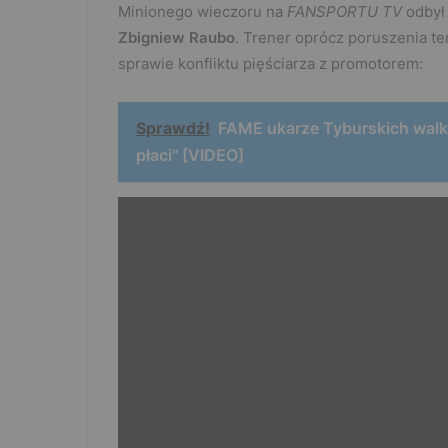
Minionego wieczoru na
FANSPORTU TV
odbył 
Zbigniew Raubo
. Trener oprócz poruszenia t
sprawie konfliktu pięściarza z promotorem:
Sprawdź!
FAME ukarze Tyburskich walką
płaci" [VIDEO]