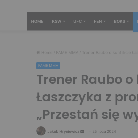
HOME
KSW
UFC
FEN
BOKS
Home
/
FAME MMA
/
Trener Raubo o konflikcie Ła
FAME MMA
Trener Raubo o 
Łaszczyka z pr
„Przestań się w
Send
Jakub Hryniewicz
25 lipca 2024