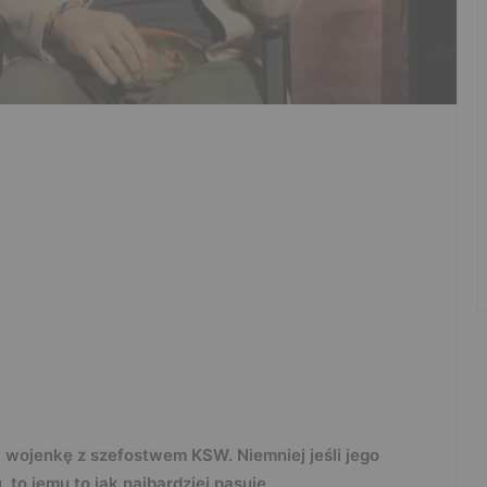
 wojenkę z szefostwem KSW. Niemniej jeśli jego
 to jemu to jak najbardziej pasuje.