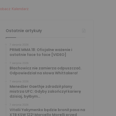
obacz Kalendarz
Ostatnie artykuły
7 sierpnia 2026
PRIME MMA 18: Oficjalne ważenie i
ostatnie face to face [VIDEO]
7 sierpnia 2026
Błachowicz nie zamierza odpuszczać.
Odpowiedział na słowa Whittakera!
7 sierpnia 2026
Menedżer Gaethje zdradził plany
mistrza UFC: Gdyby zakończył karierę
dzisiaj, byłbym…
7 sierpnia 2026
Vitalii Yakymenko będzie bronił pasa na
XTB KSW 122! Marcello Morelli przed