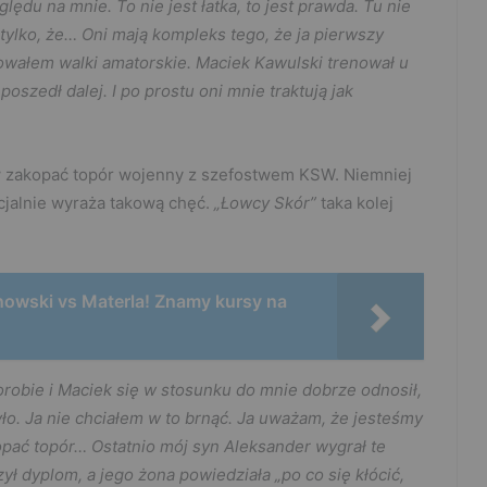
u na mnie. To nie jest łatka, to jest prawda. Tu nie
, tylko, że… Oni mają kompleks tego, że ja pierwszy
owałem walki amatorskie. Maciek Kawulski trenował u
oszedł dalej. I po prostu oni mnie traktują jak
ów zakopać topór wojenny z szefostwem KSW. Niemniej
cjalnie wyraża takową chęć.
„Łowcy Skór”
taka kolej
nowski vs Materla! Znamy kursy na
horobie i Maciek się w stosunku do mnie dobrze odnosił,
yło. Ja nie chciałem w to brnąć. Ja uważam, że jesteśmy
opać topór… Ostatnio mój syn Aleksander wygrał te
 dyplom, a jego żona powiedziała „po co się kłócić,