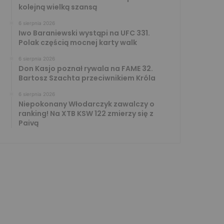
kolejną wielką szansą
6 sierpnia 2026
Iwo Baraniewski wystąpi na UFC 331.
Polak częścią mocnej karty walk
6 sierpnia 2026
Don Kasjo poznał rywala na FAME 32.
Bartosz Szachta przeciwnikiem Króla
6 sierpnia 2026
Niepokonany Włodarczyk zawalczy o
ranking! Na XTB KSW 122 zmierzy się z
Paivą