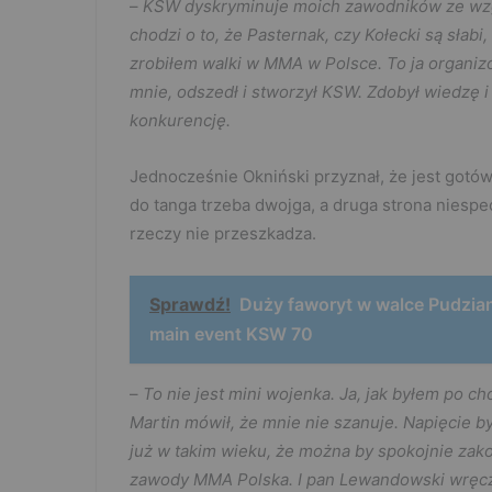
–
KSW dyskryminuje moich zawodników ze względ
chodzi o to, że Pasternak, czy Kołecki są słabi
zrobiłem walki w MMA w Polsce. To ja organiz
mnie, odszedł i stworzył KSW. Zdobył wiedzę i p
konkurencję.
Jednocześnie Okniński przyznał, że jest got
do tanga trzeba dwojga, a druga strona niespe
rzeczy nie przeszkadza.
Sprawdź!
Duży faworyt w walce Pudzia
main event KSW 70
–
To nie jest mini wojenka. Ja, jak byłem po c
Martin mówił, że mnie nie szanuje. Napięcie b
już w takim wieku, że można by spokojnie zak
zawody MMA Polska. I pan Lewandowski wręczył