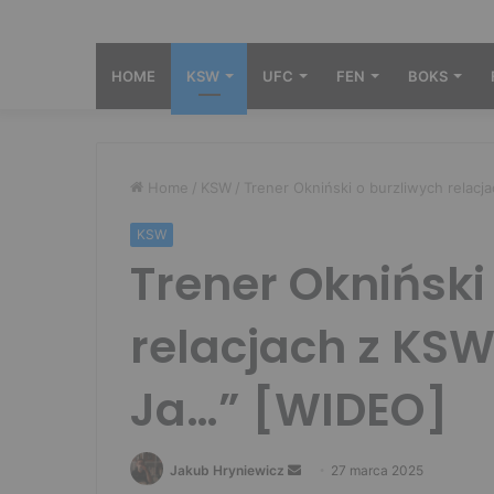
HOME
KSW
UFC
FEN
BOKS
Home
/
KSW
/
Trener Okniński o burzliwych relac
KSW
Trener Okniński
relacjach z KSW
Ja…” [WIDEO]
Send
Jakub Hryniewicz
27 marca 2025