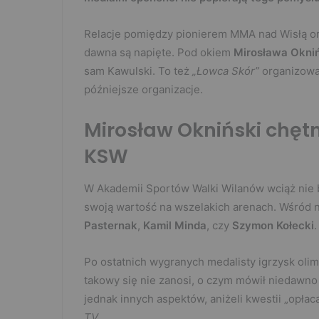
Relacje pomiędzy pionierem MMA nad Wisłą o
dawna są napięte. Pod okiem
Mirosława Okni
sam Kawulski. To też
„Łowca Skór”
organizowa
późniejsze organizacje.
Mirosław Okniński chętn
KSW
W Akademii Sportów Walki Wilanów wciąż nie 
swoją wartość na wszelakich arenach. Wśród n
Pasternak
,
Kamil Minda
, czy
Szymon Kołecki
.
Po ostatnich wygranych medalisty igrzysk oli
takowy się nie zanosi, o czym mówił niedawn
jednak innych aspektów, aniżeli kwestii „opła
TV
.