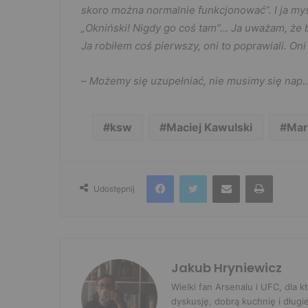
skoro można normalnie funkcjonować”. I ja my
„Okniński! Nigdy go coś tam”… Ja uważam, że b
Ja robiłem coś pierwszy, oni to poprawiali. Oni
–
Możemy się uzupełniać, nie musimy się nap…d
ksw
Maciej Kawulski
Mar
Facebook
Twitter
Udostępnij przez e-mail
Drukuj
Udostępnij
Jakub Hryniewicz
Wielki fan Arsenalu i UFC, dla
dyskusję, dobrą kuchnię i długi