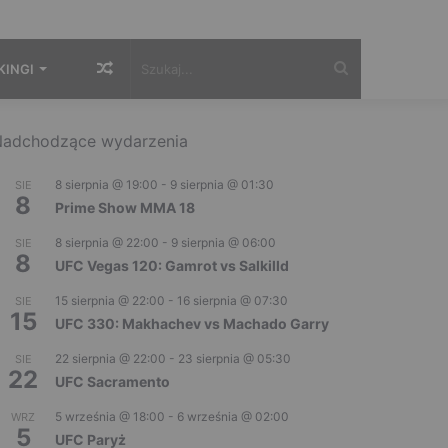
Losowy
Szukaj...
KINGI
artykuł
adchodzące wydarzenia
8 sierpnia @ 19:00
-
9 sierpnia @ 01:30
SIE
8
Prime Show MMA 18
8 sierpnia @ 22:00
-
9 sierpnia @ 06:00
SIE
8
UFC Vegas 120: Gamrot vs Salkilld
15 sierpnia @ 22:00
-
16 sierpnia @ 07:30
SIE
15
UFC 330: Makhachev vs Machado Garry
22 sierpnia @ 22:00
-
23 sierpnia @ 05:30
SIE
22
UFC Sacramento
5 września @ 18:00
-
6 września @ 02:00
WRZ
5
UFC Paryż