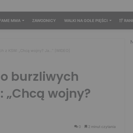
FAME MMA
ZAWODNICY
WALKI NA GOŁE PIĘŚCI
RAN
N
jach z KSW: „Chcą wojny? Ja…” [WIDEO]
 o burzliwych
: „Chcą wojny?
0
2 minut czytania