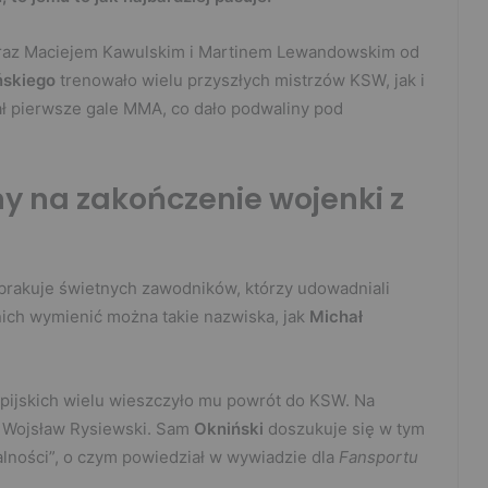
raz Maciejem Kawulskim i Martinem Lewandowskim od
ńskiego
trenowało wielu przyszłych mistrzów KSW, jak i
ł pierwsze gale MMA, co dało podwaliny pod
y na zakończenie wojenki z
brakuje świetnych zawodników, którzy udowadniali
ich wymienić można takie nazwiska, jak
Michał
mpijskich wielu wieszczyło mu powrót do KSW. Na
o Wojsław Rysiewski. Sam
Okniński
doszukuje się w tym
calności”, o czym powiedział w wywiadzie dla
Fansportu