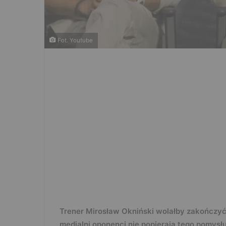
Fot. Youtube
Trener Mirosław Okniński wolałby zakończyć
medialni oponenci nie popierają tego pomysłu,