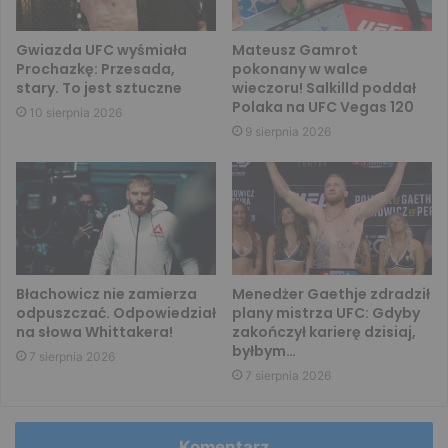
Gwiazda UFC wyśmiała
Mateusz Gamrot
Prochazkę: Przesada,
pokonany w walce
stary. To jest sztuczne
wieczoru! Salkilld poddał
Polaka na UFC Vegas 120
10 sierpnia 2026
9 sierpnia 2026
Błachowicz nie zamierza
Menedżer Gaethje zdradził
odpuszczać. Odpowiedział
plany mistrza UFC: Gdyby
na słowa Whittakera!
zakończył karierę dzisiaj,
byłbym…
7 sierpnia 2026
7 sierpnia 2026
Komentarz