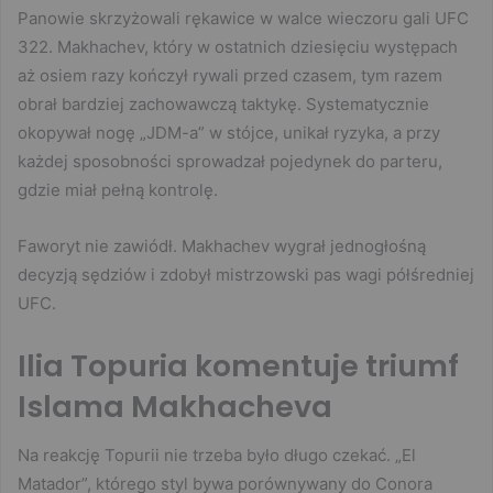
Panowie skrzyżowali rękawice w walce wieczoru gali UFC
322. Makhachev, który w ostatnich dziesięciu występach
aż osiem razy kończył rywali przed czasem, tym razem
obrał bardziej zachowawczą taktykę. Systematycznie
okopywał nogę „JDM-a” w stójce, unikał ryzyka, a przy
każdej sposobności sprowadzał pojedynek do parteru,
gdzie miał pełną kontrolę.
Faworyt nie zawiódł. Makhachev wygrał jednogłośną
decyzją sędziów i zdobył mistrzowski pas wagi półśredniej
UFC.
Ilia Topuria komentuje triumf
Islama Makhacheva
Na reakcję Topurii nie trzeba było długo czekać. „El
Matador”, którego styl bywa porównywany do Conora