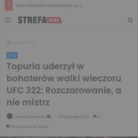
Arab oszczędził Murańskiego po walce! W zamian padła konkretna kwota
Menu
Sz
Home
/
UFC
UFC
Topuria uderzył w
bohaterów walki wieczoru
UFC 322: Rozczarowanie, a
nie mistrz
Send
Jakub Hryniewicz
16 listopada 2025
0
an
Przeczytasz w minutę
email