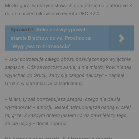
McGregora, w ostrych słowach odniósł się na platformie X
do obu uczestników main eventu UFC 322:
Sprawdź!
Ankalaev wytypował
starcie Błachowicz vs. Prochazka:
"Wygrywa to z łatwością"
–
Jack potrzebuje całego obozu poświęconego wyłącznie
zapasom. Cóż za rozczarowanie, a nie mistrz. Powinieneś
wyjechać do Gruzji, żeby się czegoś nauczyć
– napisał
Gruzin w kierunku Della Maddaleny.
–
Islam, ty zaś potrzebujesz czegoś, czego nie da się
wytrenować – emocji. Jesteś najnudniejszą osobą w całej
tej grze. Z każdym dniem jestem coraz pewniejszy tego,
że cię uśpię
– dodał Topuria.