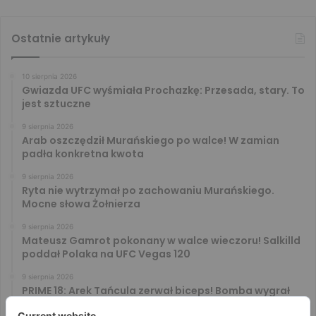
Ostatnie artykuły
10 sierpnia 2026
Gwiazda UFC wyśmiała Prochazkę: Przesada, stary. To
jest sztuczne
9 sierpnia 2026
Arab oszczędził Murańskiego po walce! W zamian
padła konkretna kwota
9 sierpnia 2026
Ryta nie wytrzymał po zachowaniu Murańskiego.
Mocne słowa Żołnierza
9 sierpnia 2026
Mateusz Gamrot pokonany w walce wieczoru! Salkilld
poddał Polaka na UFC Vegas 120
9 sierpnia 2026
PRIME 18: Arek Tańcula zerwał biceps! Bomba wygrał
walkę wieczoru