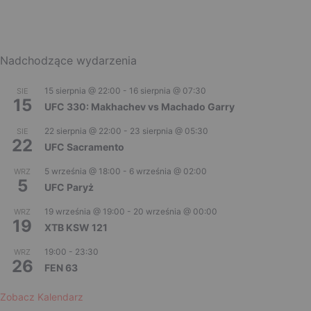
Nadchodzące wydarzenia
15 sierpnia @ 22:00
-
16 sierpnia @ 07:30
SIE
15
UFC 330: Makhachev vs Machado Garry
22 sierpnia @ 22:00
-
23 sierpnia @ 05:30
SIE
22
UFC Sacramento
5 września @ 18:00
-
6 września @ 02:00
WRZ
5
UFC Paryż
19 września @ 19:00
-
20 września @ 00:00
WRZ
19
XTB KSW 121
19:00
-
23:30
WRZ
26
FEN 63
Zobacz Kalendarz