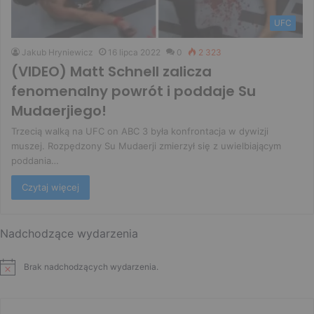
UFC
Jakub Hryniewicz
16 lipca 2022
0
2 323
(VIDEO) Matt Schnell zalicza
fenomenalny powrót i poddaje Su
Mudaerjiego!
Trzecią walką na UFC on ABC 3 była konfrontacja w dywizji
muszej. Rozpędzony Su Mudaerji zmierzył się z uwielbiającym
poddania…
Czytaj więcej
Nadchodzące wydarzenia
Brak nadchodzących wydarzenia.