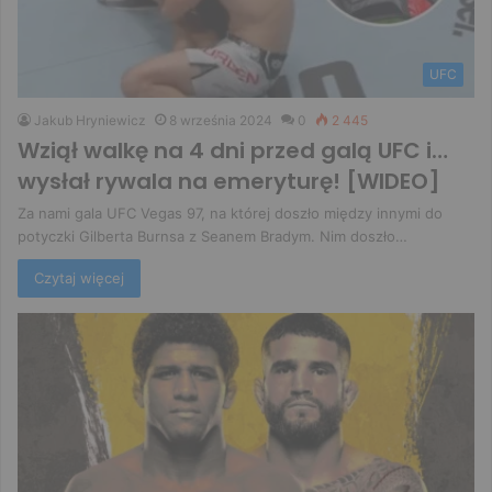
UFC
Jakub Hryniewicz
8 września 2024
0
2 445
Wziął walkę na 4 dni przed galą UFC i…
wysłał rywala na emeryturę! [WIDEO]
Za nami gala UFC Vegas 97, na której doszło między innymi do
potyczki Gilberta Burnsa z Seanem Bradym. Nim doszło…
Czytaj więcej