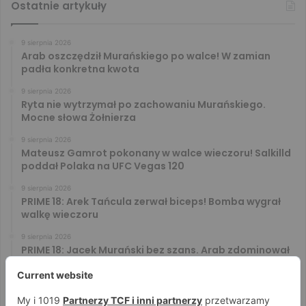
Ostatnie artykuły
9 sierpnia 2026
Arab oszczędził Murańskiego po walce! W zamian
padła konkretna kwota
9 sierpnia 2026
Ryta nie wytrzymał po zachowaniu Murańskiego.
Mocne słowa Żołnierza
9 sierpnia 2026
Mateusz Gamrot pokonany w walce wieczoru! Salkilld
poddał Polaka na UFC Vegas 120
9 sierpnia 2026
PRIME 18: Arek Tańcula zerwał biceps! Bomba wygrał
walkę wieczoru
9 sierpnia 2026
PRIME 18: Jacek Murański bez szans. Arab zdominował
leciwego rywala
8 sierpnia 2026
PRIME 18: Mariusz Wach rozbity przez 6. rywali. Gypsy