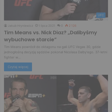
UFC
Jakub Hryniewicz
1 lipca 2021
0
2 126
Tim Means vs. Nick Diaz? „Dalibyśmy
wybuchowe starcie”
Tim Means powrócił do oktagonu na gali UFC Vegas 30, gdzie
jednogłośną decyzją sędziów pokonał Nicolasa Dalby'ego. 37-letni
fighter w…
Czytaj więcej