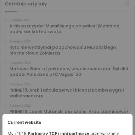
Ostatnie artykuły
9 sierpnia 2026
Arab oszczędził Murańskiego po walce! W zamian
padła konkretna kwota
9 sierpnia 2026
Ryta nie wytrzymał po zachowaniu Murańskiego.
Mocne słowa Żołnierza
9 sierpnia 2026
Mateusz Gamrot pokonany w walce wieczoru! Salkilld
poddał Polaka na UFC Vegas 120
9 sierpnia 2026
PRIME 18: Arek Tańcula zerwał biceps! Bomba wygrał
walkę wieczoru
9 sierpnia 2026
PRIME 18: Jacek Murański bez szans. Arab zdominował
leciwego rywala
8 sierpnia 2026
PRIME 18: Mariusz Wach rozbity przez 6. rywali. Gypsy