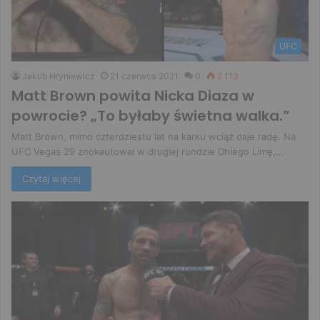
UFC
Jakub Hryniewicz
21 czerwca 2021
0
2 113
Matt Brown powita Nicka Diaza w
powrocie? „To byłaby świetna walka.”
Matt Brown, mimo czterdziestu lat na karku wciąż daje radę. Na
UFC Vegas 29 znokautował w drugiej rundzie Dhiego Limę,…
Czytaj więcej