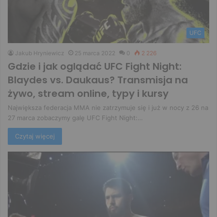
UFC
Jakub Hryniewicz
25 marca 2022
0
2 226
Gdzie i jak oglądać UFC Fight Night:
Blaydes vs. Daukaus? Transmisja na
żywo, stream online, typy i kursy
Największa federacja MMA nie zatrzymuje się i już w nocy z 26 na
27 marca zobaczymy galę UFC Fight Night:…
Czytaj więcej