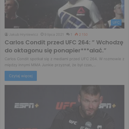
UFC
Jakub Hryniewicz
9 lipca 2021
1
2 150
Carlos Condit przed UFC 264: ” Wchodzę
do oktagonu się ponapier***alać.”
Carlos Condit spotkał się z mediami przed UFC 264. W rozmowie z
między innymi MMA Junkie przyznał, że był czas,…
Czytaj więcej