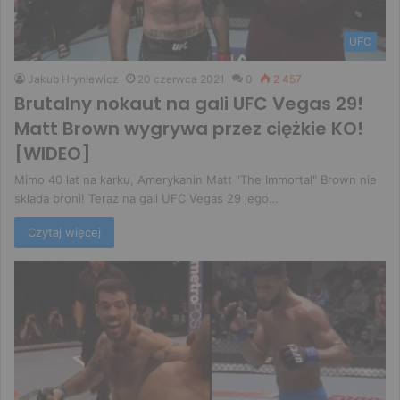
UFC
Jakub Hryniewicz
20 czerwca 2021
0
2 457
Brutalny nokaut na gali UFC Vegas 29!
Matt Brown wygrywa przez ciężkie KO!
[WIDEO]
Mimo 40 lat na karku, Amerykanin Matt "The Immortal" Brown nie
składa broni! Teraz na gali UFC Vegas 29 jego…
Czytaj więcej