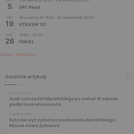
5 września @ 18:00
-
6 września @ 02:00
WRZ
5
UFC Paryż
19 września @ 19:00
-
20 września @ 00:00
WRZ
19
XTB KSW 121
19:00
-
23:30
WRZ
26
FEN 63
Zobacz Kalendarz
Ostatnie artykuły
9 sierpnia 2026
Arab oszczędził Murańskiego po walce! W zamian
padła konkretna kwota
9 sierpnia 2026
Ryta nie wytrzymał po zachowaniu Murańskiego.
Mocne słowa Żołnierza