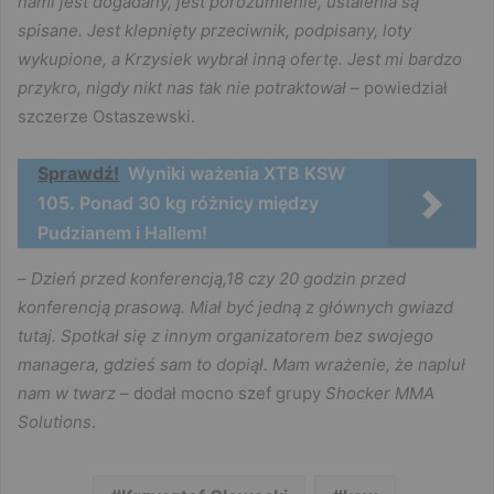
nami jest dogadany, jest porozumienie, ustalenia są
spisane. Jest klepnięty przeciwnik, podpisany, loty
wykupione, a Krzysiek wybrał inną ofertę. Jest mi bardzo
przykro, nigdy nikt nas tak nie potraktował
– powiedział
szczerze Ostaszewski.
Sprawdź!
Wyniki ważenia XTB KSW
105. Ponad 30 kg różnicy między
Pudzianem i Hallem!
–
Dzień przed konferencją,18 czy 20 godzin przed
konferencją prasową. Miał być jedną z głównych gwiazd
tutaj. Spotkał się z innym organizatorem bez swojego
managera, gdzieś sam to dopiął. Mam wrażenie, że napluł
nam w twarz
– dodał mocno szef grupy
Shocker MMA
Solutions
.