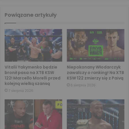
Powiązane artykuły
Vitalii Yakymenko będzie
Niepokonany Włodarczyk
bronił pasa na XTB KSW
zawalczy o ranking! Na XTB
122! Marcello Morelli przed
KSW 122 zmierzy się z Paivą
kolejną wielką szansą
6 sierpnia 2026
7 sierpnia 2026