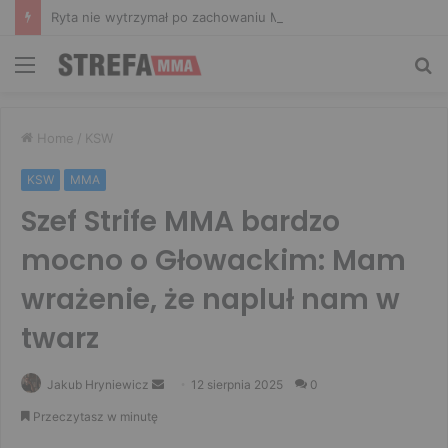
Ryta nie wytrzymał po zachowaniu Murańskiego. Mocne słowa Żołnierza
Menu
Sz
Home
/
KSW
KSW
MMA
Szef Strife MMA bardzo
mocno o Głowackim: Mam
wrażenie, że napluł nam w
twarz
Send
Jakub Hryniewicz
12 sierpnia 2025
0
an
Przeczytasz w minutę
email