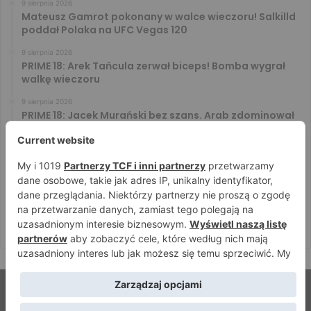
9 sierpnia 2026
Mateusz Gamrot pokonany w walce wieczoru! Salkilld
poddał Polaka na UFC Vegas 120
9 sierpnia 2026
PRIME 18: Arek Tańcula zerwał biceps! Bomba wygrał
walkę wieczoru
9 sierpnia 2026
PRIME 18: Jacek Murański bez szans. Arab zdominował
leciwego rywala
8 sierpnia 2026
PRIME 18: Mariusz Wach rozbity przez 6. rywali. Gypsy
Team zwyciężył w 3. rundzie
8 sierpnia 2026
PRIME 18: Bagieta wrócił i wygrał. Wampirek przegrał w
2. rundzie
© Strefamma.pl 2026, Wszelkie prawa zastrzeżone |