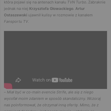
która pojawi się na antenach kanału
TVN Turbo
. Zabraknie
jednak na niej
Krzysztofa Głowackiego
.
Artur
Ostaszewski
ujawnił kulisy w rozmowie z kanałem
Fansportu TV
.
–
Miał być w co-main evencie Strife, ale się z niego
wycofał moim zdaniem w sposób skandaliczny. Wczoraj
nas poinformował, że otrzymał inną ofertę. Mimo, że z