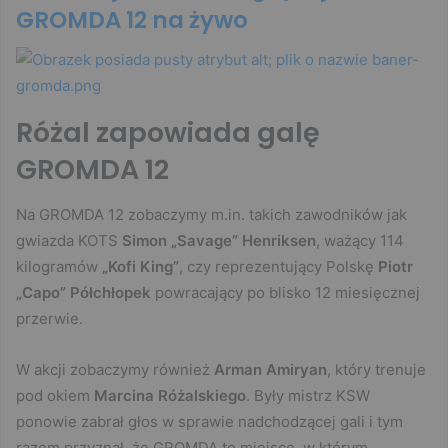
GROMDA 12 na żywo
Różal zapowiada galę
GROMDA 12
Na GROMDA 12 zobaczymy m.in. takich zawodników jak
gwiazda KOTS
Simon „Savage” Henriksen
, ważący 114
kilogramów
„Kofi King”
, czy reprezentujący Polskę
Piotr
„Capo” Półchłopek
powracający po blisko 12 miesięcznej
przerwie.
W akcji zobaczymy również
Arman Amiryan
, który trenuje
pod okiem
Marcina Różalskiego
. Były mistrz KSW
ponowie zabrał głos w sprawie nadchodzącej gali i tym
razem przyznał, że GROMDA to miejsce, w którym