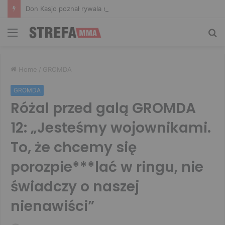
Don Kasjo poznał rywala na FAME 32. Bartosz Szachta przeciwnikiem Króla
Menu
Sz
Home
/
GROMDA
GROMDA
Różal przed galą GROMDA
12: „Jesteśmy wojownikami.
To, że chcemy się
porozpie***lać w ringu, nie
świadczy o naszej
nienawiści”