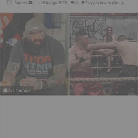
Send
Bartosz
23 lutego 2023
0
Przeczytasz w minutę
an
email
Fot. YouTube