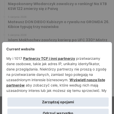
Niepokonany Włodarczyk zawalczy o ranking! Na XTB
KSW 122 zmierzy się z Paivą
5 sierpnia 2026
Mateusz DON DIEGO Kubiszyn o rywalu na GROMDA 26.
Kibice typują trzy nazwiska
5 sierpnia 2026
Islam Makhachev zaończy karierę po UFC 330? Mistrz
rozwiał wszelkie wątpliwości
4 sierpnia 2026
Tańcula nie gryzł się w język. Wymowna sugestia o
zachowaniu Jacka Murańskiego [VIDEO]
4 sierpnia 2026
Ostre spojrzenia Jóźwiaka i Ryty. Zobacz face to face
przed PRIME 18
© Strefamma.pl 2026, Wszelkie prawa zastrzeżone |
Home
Redakcja
Kontakt