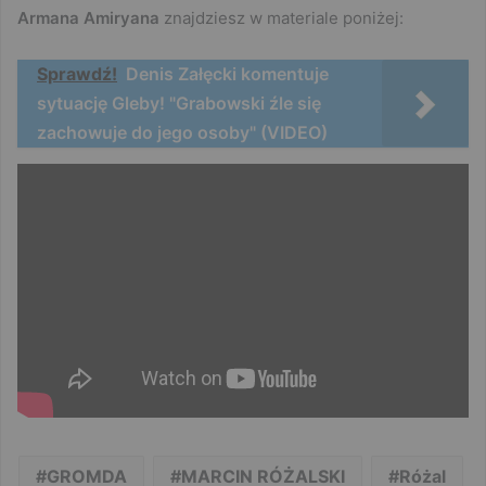
Armana Amiryana
znajdziesz w materiale poniżej:
Sprawdź!
Denis Załęcki komentuje
sytuację Gleby! "Grabowski źle się
zachowuje do jego osoby" (VIDEO)
GROMDA
MARCIN RÓŻALSKI
Różal