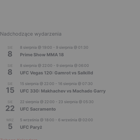
Nadchodzące wydarzenia
8 sierpnia @ 19:00
-
9 sierpnia @ 01:30
SIE
8
Prime Show MMA 18
8 sierpnia @ 22:00
-
9 sierpnia @ 06:00
SIE
8
UFC Vegas 120: Gamrot vs Salkilld
15 sierpnia @ 22:00
-
16 sierpnia @ 07:30
SIE
15
UFC 330: Makhachev vs Machado Garry
22 sierpnia @ 22:00
-
23 sierpnia @ 05:30
SIE
22
UFC Sacramento
5 września @ 18:00
-
6 września @ 02:00
WRZ
5
UFC Paryż