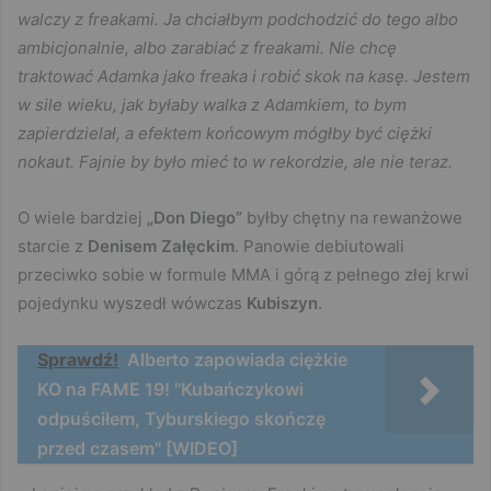
walczy z freakami. Ja chciałbym podchodzić do tego albo
ambicjonalnie, albo zarabiać z freakami. Nie chcę
traktować Adamka jako freaka i robić skok na kasę. Jestem
w sile wieku, jak byłaby walka z Adamkiem, to bym
zapierdzielał, a efektem końcowym mógłby być ciężki
nokaut. Fajnie by było mieć to w rekordzie, ale nie teraz.
O wiele bardziej
„Don Diego”
byłby chętny na rewanżowe
starcie z
Denisem Załęckim
. Panowie debiutowali
przeciwko sobie w formule MMA i górą z pełnego złej krwi
pojedynku wyszedł wówczas
Kubiszyn
.
Sprawdź!
Alberto zapowiada ciężkie
KO na FAME 19! "Kubańczykowi
odpuściłem, Tyburskiego skończę
przed czasem" [WIDEO]