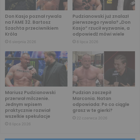
Don Kasjo poznał rywala
Pudzianowski już znalazł
na FAME 32. Bartosz
pierwszego rywala? „Don
Szachta przeciwnikiem
Kasjo” rzucił wyzwanie, a
Króla
odpowiedź mówi wiele
6 sierpnia 2026
8 lipca 2026
Mariusz Pudzianowski
Pudzian zaczepił
przerwał milczenie.
Marconia. Natan
Jednym wpisem
odpowiada: Po co ciągle
praktycznie rozwiał
grasz w te gierki?
wszelkie spekulacje
22 czerwca 2026
8 lipca 2026