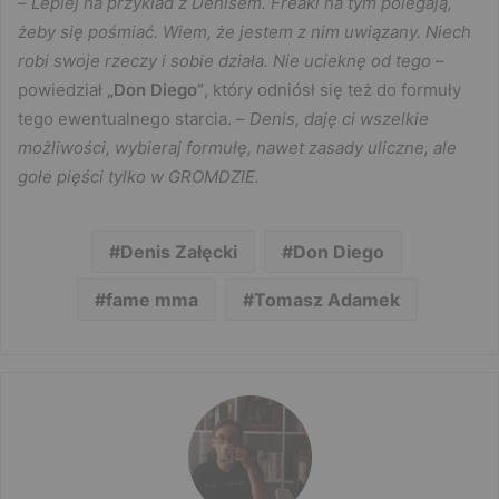
–
Lepiej na przykład z Denisem. Freaki na tym polegają,
żeby się pośmiać. Wiem, że jestem z nim uwiązany. Niech
robi swoje rzeczy i sobie działa. Nie ucieknę od tego
–
powiedział
„Don Diego”
, który odniósł się też do formuły
tego ewentualnego starcia. –
Denis, daję ci wszelkie
możliwości, wybieraj formułę, nawet zasady uliczne, ale
gołe pięści tylko w GROMDZIE.
Denis Załęcki
Don Diego
fame mma
Tomasz Adamek