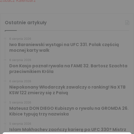
Zobacz Kalendarz
Ostatnie artykuły
6 sierpnia 2026
Iwo Baraniewski wystąpi na UFC 331. Polak częścią
mocnej karty walk
6 sierpnia 2026
Don Kasjo poznał rywala na FAME 32. Bartosz Szachta
przeciwnikiem Króla
6 sierpnia 2026
Niepokonany Włodarczyk zawalczy o ranking! Na XTB
KSW 122 zmierzy się z Paivą
5 sierpnia 2026
Mateusz DON DIEGO Kubiszyn o rywalu na GROMDA 26.
Kibice typują trzy nazwiska
5 sierpnia 2026
Islam Makhachev zaończy karierę po UFC 330? Mistrz