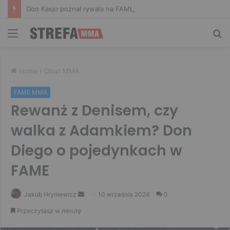
Don Kasjo poznał rywala na FAME 32. Bartosz Szachta przeciwnikiem Króla
Menu
Sz
Home
/
Clout MMA
FAME MMA
Rewanż z Denisem, czy
walka z Adamkiem? Don
Diego o pojedynkach w
FAME
Send
Jakub Hryniewicz
10 września 2024
0
an
Przeczytasz w minutę
email