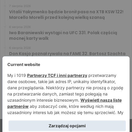
7 sierpnia 2026
Vitalii Yakymenko będzie bronił pasa na XTB KSW 122!
Marcello Morelli przed kolejną wielką szansą
6 sierpnia 2026
Iwo Baraniewski wystąpi na UFC 331. Polak częścią
mocnej karty walk
6 sierpnia 2026
Don Kasjo poznał rywala na FAME 32. Bartosz Szachta
przeciwnikiem Króla
6 sierpnia 2026
Niepokonany Włodarczyk zawalczy o ranking! Na XTB
KSW 122 zmierzy się z Paivą
5 sierpnia 2026
Mateusz DON DIEGO Kubiszyn o rywalu na GROMDA 26.
Kibice typują trzy nazwiska
© Strefamma.pl 2026, Wszelkie prawa zastrzeżone |