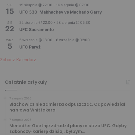
15 sierpnia @ 22:00
-
16 sierpnia @ 07:30
SIE
15
UFC 330: Makhachev vs Machado Garry
22 sierpnia @ 22:00
-
23 sierpnia @ 05:30
SIE
22
UFC Sacramento
5 września @ 18:00
-
6 września @ 02:00
WRZ
5
UFC Paryż
Zobacz Kalendarz
Ostatnie artykuły
7 sierpnia 2026
Błachowicz nie zamierza odpuszczać. Odpowiedział
na słowa Whittakera!
7 sierpnia 2026
Menedżer Gaethje zdradził plany mistrza UFC: Gdyby
zakończył karierę dzisiaj, byłbym…