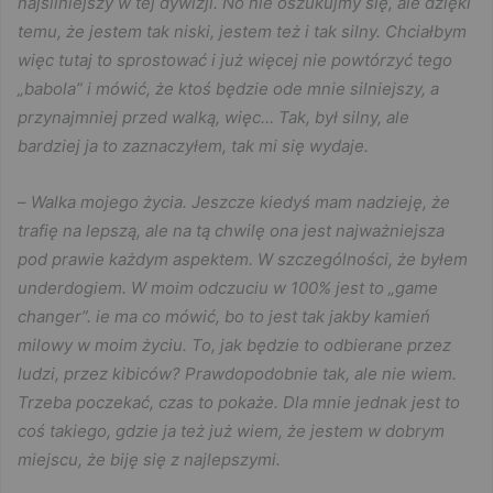
najsilniejszy w tej dywizji. No nie oszukujmy się, ale dzięki
temu, że jestem tak niski, jestem też i tak silny. Chciałbym
więc tutaj to sprostować i już więcej nie powtórzyć tego
„babola” i mówić, że ktoś będzie ode mnie silniejszy, a
przynajmniej przed walką, więc… Tak, był silny, ale
bardziej ja to zaznaczyłem, tak mi się wydaje.
–
Walka mojego życia. Jeszcze kiedyś mam nadzieję, że
trafię na lepszą, ale na tą chwilę ona jest najważniejsza
pod prawie każdym aspektem. W szczególności, że byłem
underdogiem. W moim odczuciu w 100% jest to „game
changer”. ie ma co mówić, bo to jest tak jakby kamień
milowy w moim życiu. To, jak będzie to odbierane przez
ludzi, przez kibiców? Prawdopodobnie tak, ale nie wiem.
Trzeba poczekać, czas to pokaże. Dla mnie jednak jest to
coś takiego, gdzie ja też już wiem, że jestem w dobrym
miejscu, że biję się z najlepszymi.