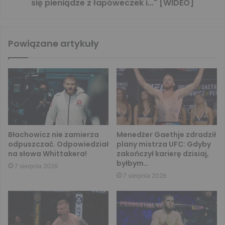
się pieniądze z łapóweczek i..." [WIDEO]
Powiązane artykuły
Błachowicz nie zamierza
Menedżer Gaethje zdradził
odpuszczać. Odpowiedział
plany mistrza UFC: Gdyby
na słowa Whittakera!
zakończył karierę dzisiaj,
byłbym…
7 sierpnia 2026
7 sierpnia 2026