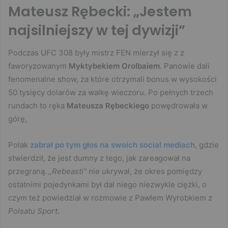
Mateusz Rębecki: „Jestem
najsilniejszy w tej dywizji”
Podczas UFC 308 były mistrz FEN mierzył się z z
faworyzowanym
Myktybekiem Orolbaiem
. Panowie dali
fenomenalne show, za które otrzymali bonus w wysokości
50 tysięcy dolarów za walkę wieczoru. Po pełnych trzech
rundach to ręka
Mateusza Rębeckiego
powędrowała w
górę,
Polak
zabrał po tym głos na swoich social mediach
, gdzie
stwierdził, że jest dumny z tego, jak zareagował na
przegraną.
„Rebeasti”
nie ukrywał, że okres pomiędzy
ostatnimi pojedynkami był dal niego niezwykle ciężki, o
czym też powiedział w rozmowie z Pawłem Wyrobkiem z
Polsatu Sport
.