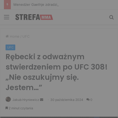
Menedżer Gaethje zdradził plany mistrza UFC: Gdyby zakończył karierę dzisiaj, byłbym…
Menu
Sz
Home
/
UFC
UFC
Rębecki z odważnym
stwierdzeniem po UFC 308!
„Nie oszukujmy się.
Jestem…”
Send
Jakub Hryniewicz
30 października 2024
0
an
2 minut czytania
email