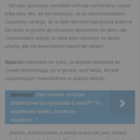
–
Od razu sprostuję: dostałem ochrzan od trenera, nawet
kilka razy. Nie, że był silniejszy. Ja go demonizowałem.
Zacznijmy od tego, że to była dla mnie najcięższa walka w
karierze, w głowie go strasznie wyniosłem do góry. Jak
rozmawiałem wtedy, to takie było odczucie na tamtą
chwilę, ale nie powinienem nawet tak mówić.
Rębecki
stwierdził nie tylko, że błędnie podszedł do
rywala demonizując go w głowie, lecz także, że jest
najsilniejszym zawodnikiem w dywizji lekkiej:
Sprawdź!
Dan Hooker vs Islam
Makhachev na dystansie 5 rund?! "To
wyjątkowa walka, trzeba to
wyjaśnić..."
–
Jestem, podejrzewam, a nawet wręcz tak jest, jestem