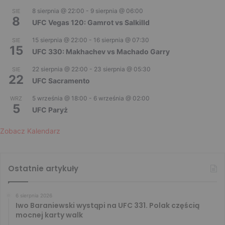
8 sierpnia @ 22:00
-
9 sierpnia @ 06:00
SIE
8
UFC Vegas 120: Gamrot vs Salkilld
15 sierpnia @ 22:00
-
16 sierpnia @ 07:30
SIE
15
UFC 330: Makhachev vs Machado Garry
22 sierpnia @ 22:00
-
23 sierpnia @ 05:30
SIE
22
UFC Sacramento
5 września @ 18:00
-
6 września @ 02:00
WRZ
5
UFC Paryż
Zobacz Kalendarz
Ostatnie artykuły
6 sierpnia 2026
Iwo Baraniewski wystąpi na UFC 331. Polak częścią
mocnej karty walk