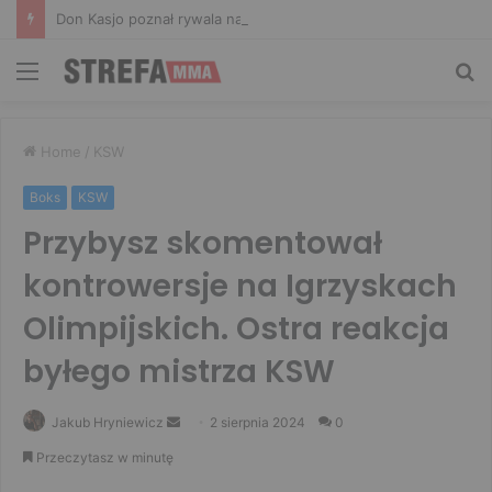
Don Kasjo poznał rywala na FAME 32. Bartosz Szachta przeciwnikiem Króla
Menu
Sz
Home
/
KSW
Boks
KSW
Przybysz skomentował
kontrowersje na Igrzyskach
Olimpijskich. Ostra reakcja
byłego mistrza KSW
Send
Jakub Hryniewicz
2 sierpnia 2024
0
an
Przeczytasz w minutę
email