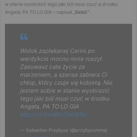
w stanie wyobrazić tego jaki ból musi czuć w środku
Angela. PA TO LO GIA
– napisał
„Sebić”
.
Widok zapłakanej Carini po
werdykcie mocno mnie ruszył.
Zasuwasz całe życie za
marzeniem, a szanse zabiera Ci
chłop, który czuje się kobietą. Nie
jestem sobie w stanie wyobrazić
tego jaki ból musi czuć w środku
Angela. PA TO LO GIA
https://t.co/dEr7JwjWSz
— Sebastian Przybysz (@przybyszmma)