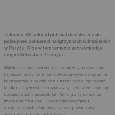
Zaledwie 45 sekund potrwał damsko-męski
pojedynek bokserski na Igrzyskach Olimpijskich
w Paryżu. Głos w tym temacie zabrał między
innymi Sebastian Przybysz.
Największa sportowa impreza świata w tym roku nie ma
najlepszej prasy. Ceremonia otwarcia wywołała ogromne
kontrowersje, a na kolejne nie trzeba było długo czekać.
Media na całym świecie rozpisywały się bowiem na temat
udziału dwóch pięściarek, Lin Yu-Ting z Tajwanu oraz
Imane Khelif z Algierii. Obie zostały wycofane z
ubiegłorocznych mistrzostw świata z powodu zbyt
wysokiego poziomu testosteronu.