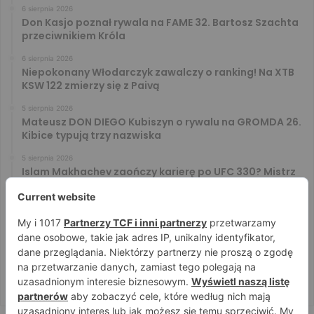
6 sierpnia 2026
Don Kasjo poznał rywala na FAME 32. Bartosz Szachta
przeciwnikiem Króla
6 sierpnia 2026
Niepokonany Włodarczyk zawalczy o ranking! Na XTB
KSW 122 zmierzy się z Paivą
5 sierpnia 2026
Mateusz DON DIEGO Kubiszyn o rywalu na GROMDA 26.
Kibice typują trzy nazwiska
5 sierpnia 2026
Islam Makhachev zaończy karierę po UFC 330? Mistrz
rozwiał wszelkie wątpliwości
4 sierpnia 2026
Tańcula nie gryzł się w język. Wymowna sugestia o
zachowaniu Jacka Murańskiego [VIDEO]
4 sierpnia 2026
Ostre spojrzenia Jóźwiaka i Ryty. Zobacz face to face
przed PRIME 18