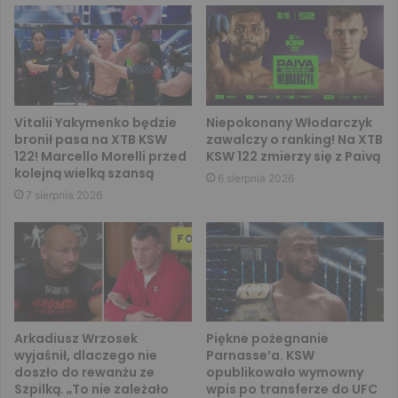
Vitalii Yakymenko będzie
Niepokonany Włodarczyk
bronił pasa na XTB KSW
zawalczy o ranking! Na XTB
122! Marcello Morelli przed
KSW 122 zmierzy się z Paivą
kolejną wielką szansą
6 sierpnia 2026
7 sierpnia 2026
Arkadiusz Wrzosek
Piękne pożegnanie
wyjaśnił, dlaczego nie
Parnasse’a. KSW
doszło do rewanżu ze
opublikowało wymowny
Szpilką. „To nie zależało
wpis po transferze do UFC