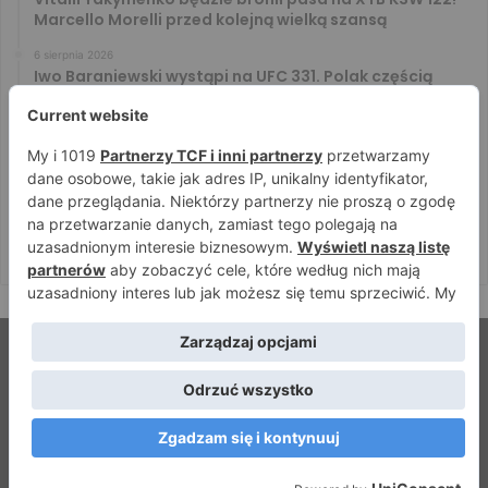
Marcello Morelli przed kolejną wielką szansą
6 sierpnia 2026
Iwo Baraniewski wystąpi na UFC 331. Polak częścią
mocnej karty walk
6 sierpnia 2026
Don Kasjo poznał rywala na FAME 32. Bartosz Szachta
przeciwnikiem Króla
6 sierpnia 2026
Niepokonany Włodarczyk zawalczy o ranking! Na XTB
KSW 122 zmierzy się z Paivą
© Strefamma.pl 2026, Wszelkie prawa zastrzeżone |
Home
Redakcja
Kontakt
Facebook
YouTube
RSS