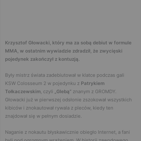
Krzysztof Głowacki, który ma za sobą debiut w formule
MMA, w ostatnim wywiadzie zdradził, że zwycięski
pojedynek zakończył z kontuzją.
Były mistrz świata zadebiutował w klatce podczas gali
KSW Colosseum 2 w pojedynku z
Patrykiem
Tołkaczewskim
, czyli
„Glebą”
znanym z GROMDY.
Głowacki już w pierwszej odsłonie zszokował wszystkich
kibiców i znokautował rywala z pleców, kiedy ten
znajdował się w pełnym dosiadzie.
Naganie z nokautu błyskawicznie obiegło Internet, a fani
byli pod ogromnym wrażeniem. W historii zawodowego