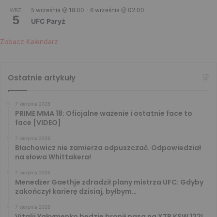
5 września @ 18:00
-
6 września @ 02:00
WRZ
5
UFC Paryż
Zobacz Kalendarz
Ostatnie artykuły
7 sierpnia 2026
PRIME MMA 18: Oficjalne ważenie i ostatnie face to
face [VIDEO]
7 sierpnia 2026
Błachowicz nie zamierza odpuszczać. Odpowiedział
na słowa Whittakera!
7 sierpnia 2026
Menedżer Gaethje zdradził plany mistrza UFC: Gdyby
zakończył karierę dzisiaj, byłbym…
7 sierpnia 2026
Vitalii Yakymenko będzie bronił pasa na XTB KSW 122!