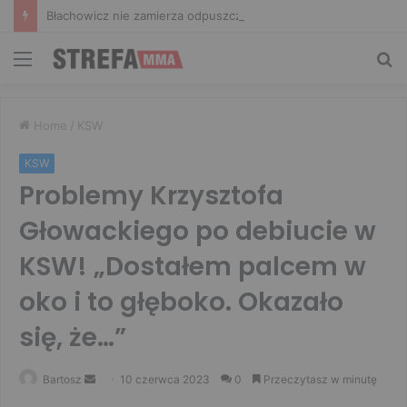
Błachowicz nie zamierza odpuszczać. Odpowiedział na słowa Whittakera!
Menu
Sz
Home
/
KSW
KSW
Problemy Krzysztofa
Głowackiego po debiucie w
KSW! „Dostałem palcem w
oko i to głęboko. Okazało
się, że…”
Send
Bartosz
10 czerwca 2023
0
Przeczytasz w minutę
an