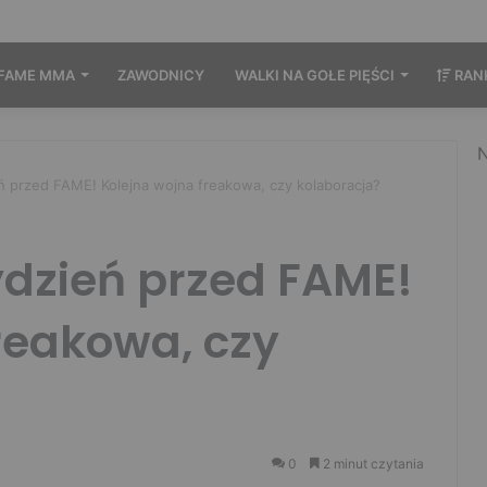
FAME MMA
ZAWODNICY
WALKI NA GOŁE PIĘŚCI
RAN
N
 przed FAME! Kolejna wojna freakowa, czy kolaboracja?
ydzień przed FAME!
reakowa, czy
0
2 minut czytania