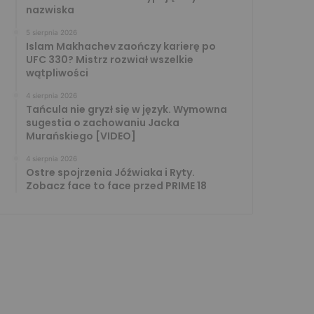
nazwiska
5 sierpnia 2026
Islam Makhachev zaończy karierę po
UFC 330? Mistrz rozwiał wszelkie
wątpliwości
4 sierpnia 2026
Tańcula nie gryzł się w język. Wymowna
sugestia o zachowaniu Jacka
Murańskiego [VIDEO]
4 sierpnia 2026
Ostre spojrzenia Jóźwiaka i Ryty.
Zobacz face to face przed PRIME 18