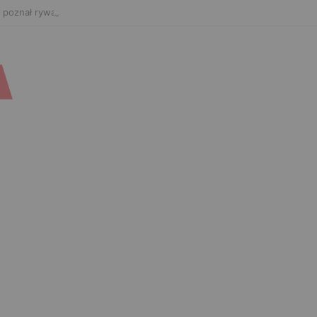
 poznał rywala na FAME 32. Bartosz Szachta przeciwnikiem Króla