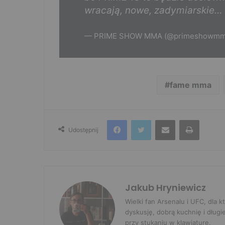
wracają, nowe, zadymiarskie…
— PRIME SHOW MMA (@primeshowm
fame mma
Facebook
Twitter
Udostępnij przez e-mail
Drukuj
Udostępnij
Jakub Hryniewicz
Wielki fan Arsenalu i UFC, dla
dyskusję, dobrą kuchnię i długi
przy stukaniu w klawiaturę.