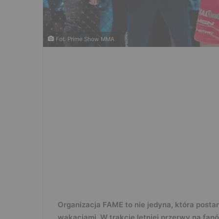
Fot. Prime Show MMA
Organizacja FAME to nie jedyna, która posta
wakacjami. W trakcie letniej przerwy na fan