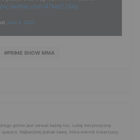
pic.twitter.com/4Tkel2JTdq
ma)
June 5, 2025
PRIME SHOW MMA
 którego gotów jest zarwać każdą noc. Lubię merytoryczną
e spacery. Najbardziej jednak kawę, która wiernie towarzyszy