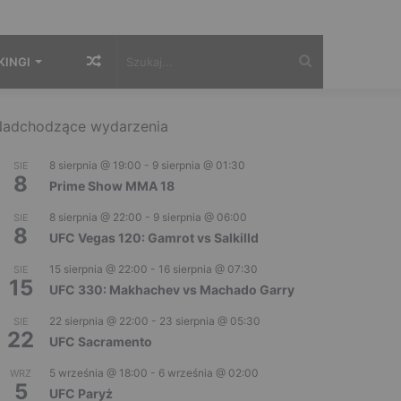
Losowy
Szukaj...
KINGI
artykuł
adchodzące wydarzenia
8 sierpnia @ 19:00
-
9 sierpnia @ 01:30
SIE
8
Prime Show MMA 18
8 sierpnia @ 22:00
-
9 sierpnia @ 06:00
SIE
8
UFC Vegas 120: Gamrot vs Salkilld
15 sierpnia @ 22:00
-
16 sierpnia @ 07:30
SIE
15
UFC 330: Makhachev vs Machado Garry
22 sierpnia @ 22:00
-
23 sierpnia @ 05:30
SIE
22
UFC Sacramento
5 września @ 18:00
-
6 września @ 02:00
WRZ
5
UFC Paryż