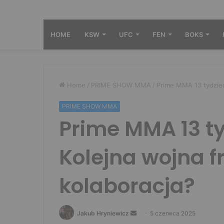
HOME
KSW
UFC
FEN
BOKS
Home
/
PRIME SHOW MMA
/
Prime MMA 13 tydzień
PRIME SHOW MMA
Prime MMA 13 t
Kolejna wojna f
kolaboracja?
Send
Jakub Hryniewicz
5 czerwca 2025