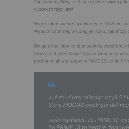
Zapewniamy Was, że to nie będzie zwykła gala
widowisk tego lata!
W grę zatem wchodzą dwie opcje. Możliwe, że
Wybuch ostatniej, w ubiegłym roku, zakończ
Drugą z opcji jest kolejna odsłona współpracy 
twarzą jest
„Don Kasjo”
będzie wspominanym
podobnie jak w przypadku FAME 26, co do Prim
Już za równy miesiąc czyli 5 
która MOCNO podkręci defini
Jeśli myślałeś, że PRIME 12 wys
bo PRIME 13 to będzie dosłown