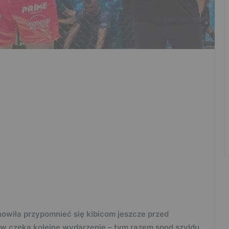
nowiła przypomnieć się kibicom jeszcze przed
ów czeka kolejne wydarzenie – tym razem spod szyldu