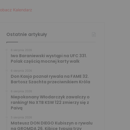
obacz Kalendarz
Ostatnie artykuły
6 sierpnia 2026
Iwo Baraniewski wystąpi na UFC 331.
Polak częścią mocnej karty walk
6 sierpnia 2026
Don Kasjo poznał rywala na FAME 32.
Bartosz Szachta przeciwnikiem Króla
6 sierpnia 2026
Niepokonany Włodarczyk zawalczy o
ranking! Na XTB KSW 122 zmierzy się z
Paivą
5 sierpnia 2026
Mateusz DON DIEGO Kubiszyn o rywalu
na GROMDA 26. Kibice typują trzy