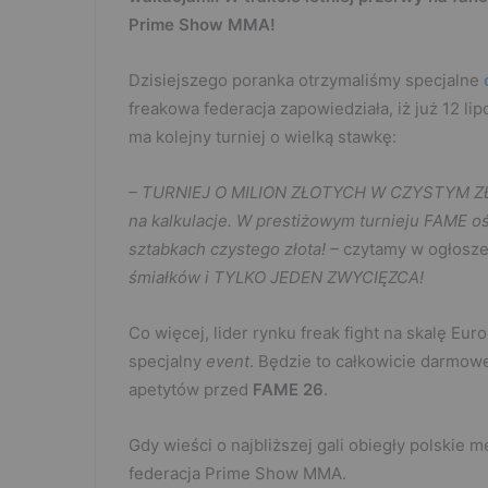
Prime Show MMA!
Dzisiejszego poranka otrzymaliśmy specjalne
freakowa federacja zapowiedziała, iż już 12 l
ma kolejny turniej o wielką stawkę:
– TURNIEJ O MILION ZŁOTYCH W CZYSTYM ZŁOC
na kalkulacje. W prestiżowym turnieju FAME o
sztabkach czystego złota! –
czytamy w ogłosze
śmiałków i TYLKO JEDEN ZWYCIĘZCA!
Co więcej, lider rynku freak fight na skalę Eu
specjalny
event
. Będzie to całkowicie darmow
apetytów przed
FAME 26
.
Gdy wieści o najbliższej gali obiegły polski
federacja Prime Show MMA.