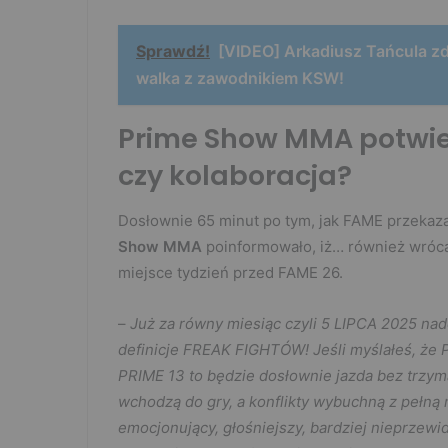
Sprawdź!
[VIDEO] Arkadiusz Tańcula zd
walka z zawodnikiem KSW!
Prime Show MMA potwie
czy kolaboracja?
Dosłownie 65 minut po tym, jak FAME przekaz
Show MMA
poinformowało, iż… również wrócą 
miejsce tydzień przed FAME 26.
–
Już za równy miesiąc czyli 5 LIPCA 2025 na
definicje FREAK FIGHTÓW! Jeśli myślałeś, że PR
PRIME 13 to będzie dosłownie jazda bez trzym
wchodzą do gry, a konflikty wybuchną z peł
emocjonujący, głośniejszy, bardziej nieprzew