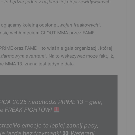
 – to będzie jedno z najbardziej nieprzewidywalnych
 oglądamy kolejną odsłonę
„wojen freakowych”
.
yło się wchłonięciem CLOUT MMA przez FAME.
PRIME oraz FAME – to właśnie gala organizacji, której
„darmowym eventem”
. Na to wskazywać może fakt, iż,
e MMA 13, znana jest jedynie data.
LIPCA 2025 nadchodzi PRIME 13 – gala,
cje FREAK FIGHTÓW!
trzeliło emocje to lepiej zapnij pasy,
ie jazda bez trzymanki
Weterani