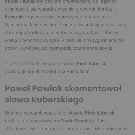
Paweł Pawlak
był bowiem przymierzany do legendy
organizacji, ale wypadł z rozpiski z powodu kontuzji.
Kuberski
tego wieczoru zmierzył się ostatecznie z
Damianem Janikowskim. Proces rehabilitacji mistrza wagi
średniej przedłużył się, wobec czego
„Qbear”
stoczył
walkę o tymczasowy tytuł. Przed kilkoma tygodniami zaś
obronił swój pas, po czym padły znamienne słowa:
–
Tak się k*wa broni pasa
– rzucił
Piotr Kuberski
,
odwołując się do nokautu na Paczuskim.
Paweł Pawlak skomentował
słowa Kuberskiego
Nikt nie ma wątpliwości, iż to właśnie
Piotr Kuberski
będzie kolejnym rywalem
Pawła Pawlaka
. Sam
„Plastinho”
wraz z menedżerem forsowali ideę pojedynku