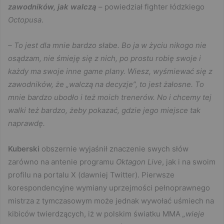
zawodników, jak walczą
– powiedział fighter łódzkiego
Octopusa
.
– To jest dla mnie bardzo słabe. Bo ja w życiu nikogo nie
osądzam, nie śmieję się z nich, po prostu robię swoje i
każdy ma swoje inne game plany. Wiesz, wyśmiewać się z
zawodników, że „walczą na decyzje”, to jest żałosne. To
mnie bardzo ubodło i też moich trenerów. No i chcemy tej
walki też bardzo, żeby pokazać, gdzie jego miejsce tak
naprawdę.
Kuberski
obszernie wyjaśnił znaczenie swych słów
zarówno na antenie programu
Oktagon Live
, jak i na swoim
profilu na portalu X (dawniej Twitter). Pierwsze
korespondencyjne wymiany uprzejmości pełnoprawnego
mistrza z tymczasowym może jednak wywołać uśmiech na
kibiców twierdzących, iż w polskim światku MMA
„wieje