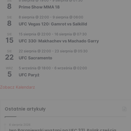
8 sierpnia @ 19:00
-
9 sierpnia @ 01:30
SIE
8
Prime Show MMA 18
8 sierpnia @ 22:00
-
9 sierpnia @ 06:00
SIE
8
UFC Vegas 120: Gamrot vs Salkilld
15 sierpnia @ 22:00
-
16 sierpnia @ 07:30
SIE
15
UFC 330: Makhachev vs Machado Garry
22 sierpnia @ 22:00
-
23 sierpnia @ 05:30
SIE
22
UFC Sacramento
5 września @ 18:00
-
6 września @ 02:00
WRZ
5
UFC Paryż
Zobacz Kalendarz
Ostatnie artykuły
6 sierpnia 2026
Iwo Baraniewski wystąpi na UFC 331. Polak częścią