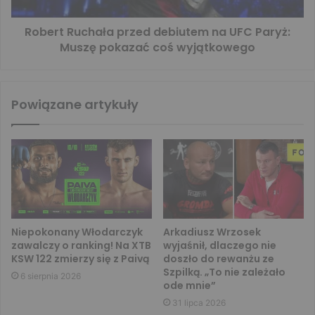
Robert Ruchała przed debiutem na UFC Paryż:
Muszę pokazać coś wyjątkowego
Powiązane artykuły
Niepokonany Włodarczyk
Arkadiusz Wrzosek
zawalczy o ranking! Na XTB
wyjaśnił, dlaczego nie
KSW 122 zmierzy się z Paivą
doszło do rewanżu ze
Szpilką. „To nie zależało
6 sierpnia 2026
ode mnie”
31 lipca 2026