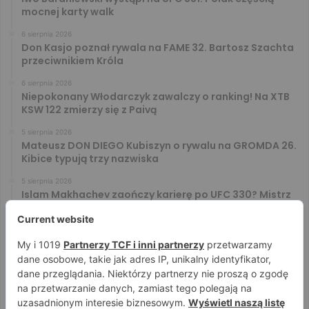
mocnej karty walk
6 sierpnia 2026
Don Kasjo poznał rywala na FAME 32. Bartosz Szachta
przeciwnikiem Króla
6 sierpnia 2026
Niepokonany Włodarczyk zawalczy o ranking! Na XTB
KSW 122 zmierzy się z Paivą
5 sierpnia 2026
Mateusz DON DIEGO Kubiszyn o rywalu na GROMDA 26.
Kibice typują trzy nazwiska
5 sierpnia 2026
Islam Makhachev zaończy karierę po UFC 330? Mistrz
rozwiał wszelkie wątpliwości
4 sierpnia 2026
Tańcula nie gryzł się w język. Wymowna sugestia o
zachowaniu Jacka Murańskiego [VIDEO]
4 sierpnia 2026
Ostre spojrzenia Jóźwiaka i Ryty. Zobacz face to face
przed PRIME 18