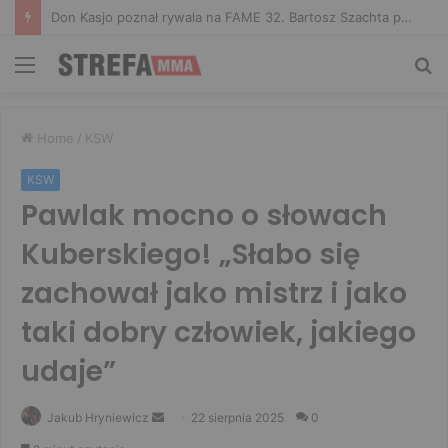
Niepokonany Włodarczyk zawalczy o ranking! Na XTB KSW 122 zmierzy się z Paivą
Menu
Sz
Home
/
KSW
KSW
Pawlak mocno o słowach
Kuberskiego! „Słabo się
zachował jako mistrz i jako
taki dobry człowiek, jakiego
udaje”
Send
Jakub Hryniewicz
22 sierpnia 2025
0
an