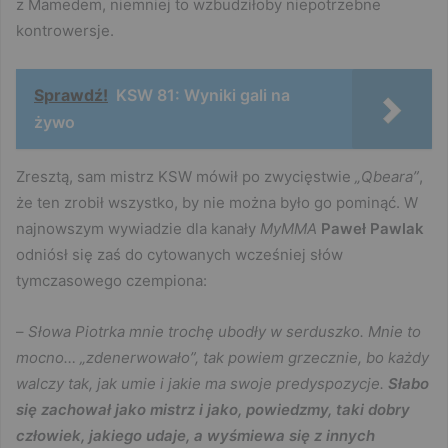
z Mamedem, niemniej to wzbudziłoby niepotrzebne
kontrowersje.
Sprawdź!
KSW 81: Wyniki gali na
żywo
Zresztą, sam mistrz KSW mówił po zwycięstwie
„Qbeara”
,
że ten zrobił wszystko, by nie można było go pominąć. W
najnowszym wywiadzie dla kanały
MyMMA
Paweł Pawlak
odniósł się zaś do cytowanych wcześniej słów
tymczasowego czempiona:
–
Słowa Piotrka mnie trochę ubodły w serduszko. Mnie to
mocno… „zdenerwowało”, tak powiem grzecznie, bo każdy
walczy tak, jak umie i jakie ma swoje predyspozycje.
Słabo
się zachował jako mistrz i jako, powiedzmy, taki dobry
człowiek, jakiego udaje, a wyśmiewa się z innych