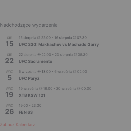
Nadchodzące wydarzenia
15 sierpnia @ 22:00
-
16 sierpnia @ 07:30
SIE
15
UFC 330: Makhachev vs Machado Garry
22 sierpnia @ 22:00
-
23 sierpnia @ 05:30
SIE
22
UFC Sacramento
5 września @ 18:00
-
6 września @ 02:00
WRZ
5
UFC Paryż
19 września @ 19:00
-
20 września @ 00:00
WRZ
19
XTB KSW 121
19:00
-
23:30
WRZ
26
FEN 63
Zobacz Kalendarz