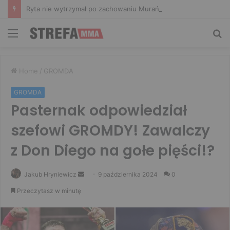
Ryta nie wytrzymał po zachowaniu Murańskiego. Mocne słowa Żołnierza
Menu
Sz
Home
/
GROMDA
GROMDA
Pasternak odpowiedział
szefowi GROMDY! Zawalczy
z Don Diego na gołe pięści!?
Send
Jakub Hryniewicz
9 października 2024
0
an
Przeczytasz w minutę
email