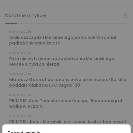
Ostatnie artykuły
9 sierpnia 2026
Arab oszczędził Murańskiego po walce! W zamian
padła konkretna kwota
9 sierpnia 2026
Ryta nie wytrzymał po zachowaniu Murańskiego.
Mocne słowa Żołnierza
9 sierpnia 2026
Mateusz Gamrot pokonany w walce wieczoru! Salkilld
poddał Polaka na UFC Vegas 120
9 sierpnia 2026
PRIME 18: Arek Tańcula zerwał biceps! Bomba wygrał
walkę wieczoru
9 sierpnia 2026
PRIME 18: Jacek Murański bez szans. Arab zdominował
leciwego rywala