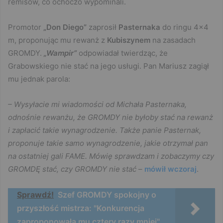
remisów, co ochoczo wypominali.
Promotor
„Don Diego”
zaprosił
Pasternaka
do ringu 4×4
m, proponując mu rewanż z
Kubiszynem
na zasadach
GROMDY.
„Wampir”
odpowiadał twierdząc, że
Grabowskiego nie stać na jego usługi. Pan Mariusz zagiął
mu jednak parola:
– Wysyłacie mi wiadomości od Michała Pasternaka,
odnośnie rewanżu, że GROMDY nie byłoby stać na rewanż
i zapłacić takie wynagrodzenie. Także panie Pasternak,
proponuje takie samo wynagrodzenie, jakie otrzymał pan
na ostatniej gali FAME. Mówię sprawdzam i zobaczymy czy
GROMDĘ stać, czy GROMDY nie stać
–
mówił wczoraj
.
Sprawdź!
Szef GROMDY spokojny o
przyszłość mistrza: "Konkurencja
zaproponowała mu cztery razy mniej"