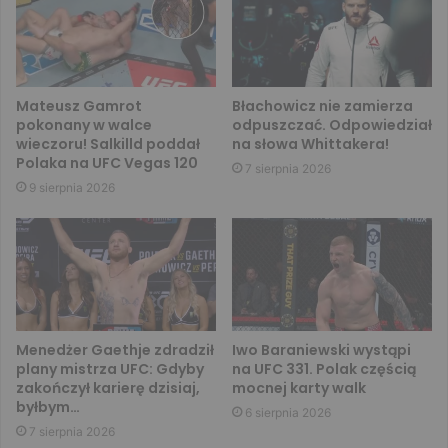
Mateusz Gamrot
Błachowicz nie zamierza
pokonany w walce
odpuszczać. Odpowiedział
wieczoru! Salkilld poddał
na słowa Whittakera!
Polaka na UFC Vegas 120
7 sierpnia 2026
9 sierpnia 2026
Menedżer Gaethje zdradził
Iwo Baraniewski wystąpi
plany mistrza UFC: Gdyby
na UFC 331. Polak częścią
zakończył karierę dzisiaj,
mocnej karty walk
byłbym…
6 sierpnia 2026
7 sierpnia 2026