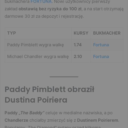
bukmachera
FORTUNA
. Nowi użytkownicy pierwszy
zakład
obstawią bez ryzyka do 100 zł
, a na start otrzymają
darmowe 30 zł za depozyt i rejestrację.
TYP
KURSY
BUKMACHER
Paddy Pimblett wygra walkę
1.74
Fortuna
Michael Chandler wygra walkę
2.10
Fortuna
Paddy Pimblett obraził
Dustina Poiriera
Paddy
„The Baddy”
celuje w medialne nazwiska, a po
Chandlerze
chciałby zmierzyć się z
Dustinem Poirierem
.
Popularny
„The Diamond”
pytany przed kilkoma