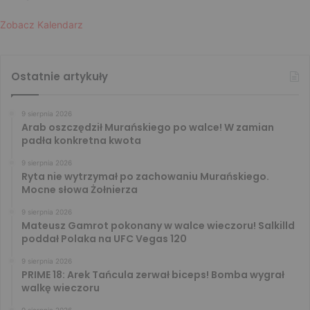
Zobacz Kalendarz
Ostatnie artykuły
9 sierpnia 2026
Arab oszczędził Murańskiego po walce! W zamian
padła konkretna kwota
9 sierpnia 2026
Ryta nie wytrzymał po zachowaniu Murańskiego.
Mocne słowa Żołnierza
9 sierpnia 2026
Mateusz Gamrot pokonany w walce wieczoru! Salkilld
poddał Polaka na UFC Vegas 120
9 sierpnia 2026
PRIME 18: Arek Tańcula zerwał biceps! Bomba wygrał
walkę wieczoru
9 sierpnia 2026