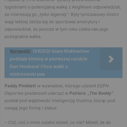
tygodniami o potencjalną walkę z Anglikiem odpowiedział,
że interesują go
„tylko legendy”
. Były tymczasowy mistrz
wagi lekkiej zbliża się do sportowej emerytury i
zapowiedział, że jeszcze w tym roku czeka nas jego
pożegnalna walka.
Sprawdź!
(VIDEO) Islam Makhachev
poddaje kimurą w pierwszej rundzie
Dan Hookera! Chce walki o
mistrzowski pas
Paddy Pimblett
w wywiadzie, którego udzielił
ESPN
Deportes
postanowił uderzyć w
Poiriera
.
„The Baddy”
poddał pod wątpliwość inteligencję Dustina, biorąc pod
uwagę jego formę i status:
–
Cóż, coś o mnie ostatni mówił, co nie? Mówił, że do