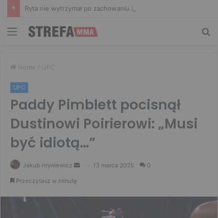
Ryta nie wytrzymał po zachowaniu Murańskiego. Mocne słowa Żołnierza
Menu
Sz
Home
/
UFC
UFC
Paddy Pimblett pocisnął
Dustinowi Poirierowi: „Musi
być idiotą…”
Send
Jakub Hryniewicz
13 marca 2025
0
an
Przeczytasz w minutę
email