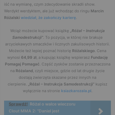
iść na wymianę, czym zdecydowanie skradli show.
Werdykt werdyktem, ale już wchodząc do ringu
Marcin
Różalski
wiedział, że zakończy karierę
.
Wciąż możecie kupować książkę
„Różal – Instrukcja
Samodestrukcji”
. To pozycja, w której nie brakuje
arcyciekawych smaczków i licznych zakulisowych historii.
Możecie też lepiej poznać historię
Różalskiego
. Cena
wynosi
64,99 zł
, a kupując książkę wspierasz
Fundację
Pomagaj Pomagać
. Część zysków zostanie przeznaczona
na
Różaland
, czyli miejsce, gdzie od lat drugie życie
dostają zwierzęta skazane przez innych na
cierpienie.
„Różal – Instrukcja Samodestrukcji”
kupisz
wyłącznie na stronie
ksiazkarozala.pl
.
Sprawdź!
Różal o walce wieczoru
Clout MMA 2: "Daniel jest