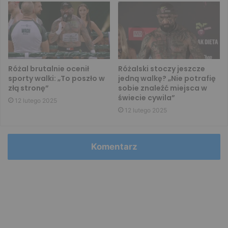
Różal brutalnie ocenił
Różalski stoczy jeszcze
sporty walki: „To poszło w
jedną walkę? „Nie potrafię
złą stronę”
sobie znaleźć miejsca w
świecie cywila”
12 lutego 2025
12 lutego 2025
Komentarz