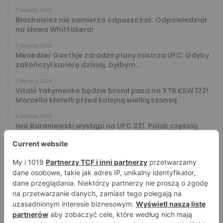
7 sierpnia 2026
Błachowicz nie zamierza odpuszczać. Odpowiedział
na słowa Whittakera!
7 sierpnia 2026
Menedżer Gaethje zdradził plany mistrza UFC: Gdyby
zakończył karierę dzisiaj, byłbym…
7 sierpnia 2026
Vitalii Yakymenko będzie bronił pasa na XTB KSW 122!
Marcello Morelli przed kolejną wielką szansą
6 sierpnia 2026
Iwo Baraniewski wystąpi na UFC 331. Polak częścią
mocnej karty walk
6 sierpnia 2026
Don Kasjo poznał rywala na FAME 32. Bartosz Szachta
przeciwnikiem Króla
6 sierpnia 2026
Niepokonany Włodarczyk zawalczy o ranking! Na XTB
KSW 122 zmierzy się z Paivą