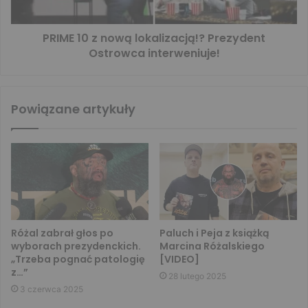
PRIME 10 z nową lokalizacją!? Prezydent
Ostrowca interweniuje!
Powiązane artykuły
Różal zabrał głos po
Paluch i Peja z książką
wyborach prezydenckich.
Marcina Różalskiego
„Trzeba pognać patologię
[VIDEO]
z…”
28 lutego 2025
3 czerwca 2025