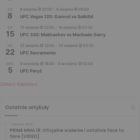
8 sierpnia @ 22:00
-
9 sierpnia @ 06:00
SIE
8
UFC Vegas 120: Gamrot vs Salkilld
15 sierpnia @ 22:00
-
16 sierpnia @ 07:30
SIE
15
UFC 330: Makhachev vs Machado Garry
22 sierpnia @ 22:00
-
23 sierpnia @ 05:30
SIE
22
UFC Sacramento
5 września @ 18:00
-
6 września @ 02:00
WRZ
5
UFC Paryż
Zobacz Kalendarz
Ostatnie artykuły
7 sierpnia 2026
PRIME MMA 18: Oficjalne ważenie i ostatnie face to
face [VIDEO]