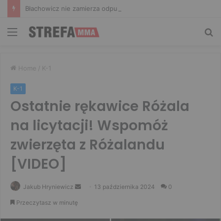
Błachowicz nie zamierza odpuszczać. Odpowiedział na słowa Whittakera!
Menu
Sz
Home
/
K-1
K-1
Ostatnie rękawice Różala
na licytacji! Wspomóż
zwierzęta z Różalandu
[VIDEO]
Send
Jakub Hryniewicz
13 października 2024
0
an
Przeczytasz w minutę
email