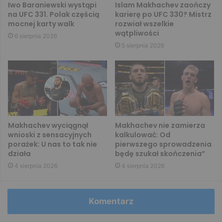
Iwo Baraniewski wystąpi
Islam Makhachev zaończy
na UFC 331. Polak częścią
karierę po UFC 330? Mistrz
mocnej karty walk
rozwiał wszelkie
wątpliwości
6 sierpnia 2026
5 sierpnia 2026
Makhachev wyciągnął
Makhachev nie zamierza
wnioski z sensacyjnych
kalkulować: Od
porażek: U nas to tak nie
pierwszego sprowadzenia
działa
będę szukał skończenia”
4 sierpnia 2026
4 sierpnia 2026
Komentarz