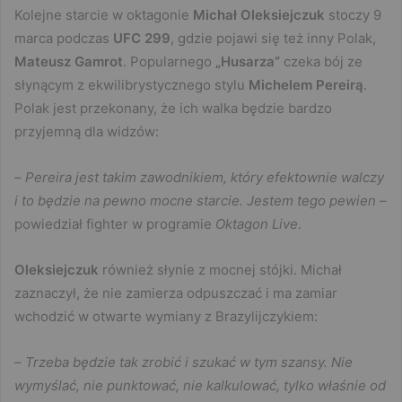
Kolejne starcie w oktagonie
Michał Oleksiejczuk
stoczy 9
marca podczas
UFC 299
, gdzie pojawi się też inny Polak,
Mateusz Gamrot
. Popularnego
„Husarza”
czeka bój ze
słynącym z ekwilibrystycznego stylu
Michelem Pereirą
.
Polak jest przekonany, że ich walka będzie bardzo
przyjemną dla widzów:
–
Pereira jest takim zawodnikiem, który efektownie walczy
i to będzie na pewno mocne starcie. Jestem tego pewien
–
powiedział fighter w programie
Oktagon Live
.
Oleksiejczuk
również słynie z mocnej stójki. Michał
zaznaczył, że nie zamierza odpuszczać i ma zamiar
wchodzić w otwarte wymiany z Brazylijczykiem:
–
Trzeba będzie tak zrobić i szukać w tym szansy. Nie
wymyślać, nie punktować, nie kalkulować, tylko właśnie od