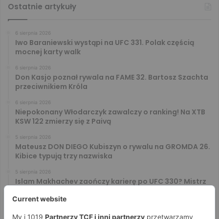
Ostatnie artykuły
6 sierpnia 2026
Iwo Baraniewski wystąpi na UFC 331. Polak częścią
mocnej karty walk
6 sierpnia 2026
Don Kasjo poznał rywala na FAME 32. Bartosz Szachta
przeciwnikiem Króla
6 sierpnia 2026
Niepokonany Włodarczyk zawalczy o ranking! Na XTB
KSW 122 zmierzy się z Paivą
5 sierpnia 2026
Mateusz DON DIEGO Kubiszyn o rywalu na GROMDA 26.
Kibice typują trzy nazwiska
5 sierpnia 2026
Islam Makhachev zaończy karierę po UFC 330? Mistrz
rozwiał wszelkie wątpliwości
4 sierpnia 2026
Tańcula nie gryzł się w język. Wymowna sugestia o