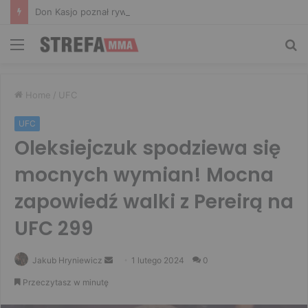
Don Kasjo poznał rywala na FAME 32. Bartosz Szachta przeciwnikiem Króla
Menu
Sz
Home
/
UFC
UFC
Oleksiejczuk spodziewa się
mocnych wymian! Mocna
zapowiedź walki z Pereirą na
UFC 299
Send
Jakub Hryniewicz
1 lutego 2024
0
an
Przeczytasz w minutę
email