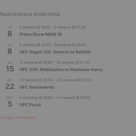
Nadchodzące wydarzenia
8 sierpnia @ 19:00
-
9 sierpnia @ 01:30
SIE
8
Prime Show MMA 18
8 sierpnia @ 22:00
-
9 sierpnia @ 06:00
SIE
8
UFC Vegas 120: Gamrot vs Salkilld
15 sierpnia @ 22:00
-
16 sierpnia @ 07:30
SIE
15
UFC 330: Makhachev vs Machado Garry
22 sierpnia @ 22:00
-
23 sierpnia @ 05:30
SIE
22
UFC Sacramento
5 września @ 18:00
-
6 września @ 02:00
WRZ
5
UFC Paryż
Zobacz Kalendarz