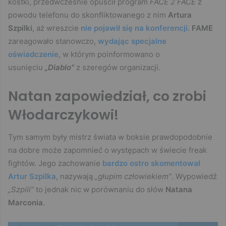
kostki, przedwcześnie opuścił program
FACE 2 FACE
z
powodu telefonu do skonfliktowanego z nim
Artura
Szpilki
, aż wreszcie
nie pojawił się na konferencji
.
FAME
zareagowało stanowczo,
wydając specjalne
oświadczenie
, w którym poinformowano o
usunięciu
„Diablo”
z szeregów organizacji.
Natan zapowiedział, co zrobi
Włodarczykowi!
Tym samym były mistrz świata w boksie prawdopodobnie
na dobre może zapomnieć o występach w świecie freak
fightów. Jego zachowanie
bardzo ostro skomentował
Artur Szpilka
, nazywają
„głupim człowiekiem”
. Wypowiedź
„Szpili”
to jednak nic w porównaniu do słów
Natana
Marconia
.