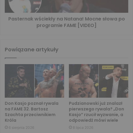
Pasternak wściekły na Natana! Mocne słowa po
programie FAME [VIDEO]
Powiązane artykuły
Don Kasjo poznał rywala
Pudzianowski już znalazł
na FAME 32. Bartosz
pierwszego rywala? „Don
Szachta przeciwnikiem
Kasjo” rzucił wyzwanie, a
Króla
odpowiedź mówi wiele
6 sierpnia 2026
8 lipca 2026