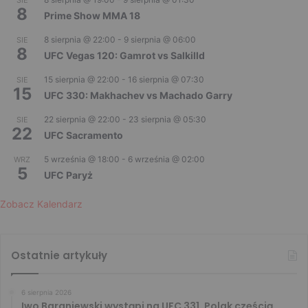
8
Prime Show MMA 18
8 sierpnia @ 22:00
-
9 sierpnia @ 06:00
SIE
8
UFC Vegas 120: Gamrot vs Salkilld
15 sierpnia @ 22:00
-
16 sierpnia @ 07:30
SIE
15
UFC 330: Makhachev vs Machado Garry
22 sierpnia @ 22:00
-
23 sierpnia @ 05:30
SIE
22
UFC Sacramento
5 września @ 18:00
-
6 września @ 02:00
WRZ
5
UFC Paryż
Zobacz Kalendarz
Ostatnie artykuły
6 sierpnia 2026
Iwo Baraniewski wystąpi na UFC 331. Polak częścią