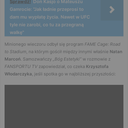
Sprawdź!
Don Kasjo o Mateuszu
Gamrocie: "Jak ładnie przeprosi to
dam mu wypłatę życia. Nawet w UFC
tyle nie zarobi, co tu za przegraną
walkę"
Minionego wieczoru odbył się program
FAME Cage: Road
to Stadium
, na którym gościł między innymi właśnie
Natan
Marcoń
. Samozwańczy
„Bóg Estetyki”
w rozmowie z
FANSPORTU TV
zapowiedział, co czeka
Krzysztofa
Włodarczyka
, jeśli spotka go w najbliższej przyszłości: