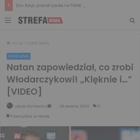
Don Kasjo poznał rywala na FAME 32. Bartosz Szachta przeciwnikiem Króla
Menu
Sz
Home
/
FAME MMA
FAME MMA
Natan zapowiedział, co zrobi
Włodarczykowi! „Klęknie i…”
[VIDEO]
Send
Jakub Hryniewicz
29 sierpnia 2024
0
an
Przeczytasz w minutę
email