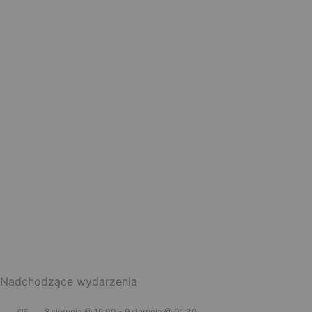
Nadchodzące wydarzenia
8 sierpnia @ 19:00
-
9 sierpnia @ 01:30
SIE