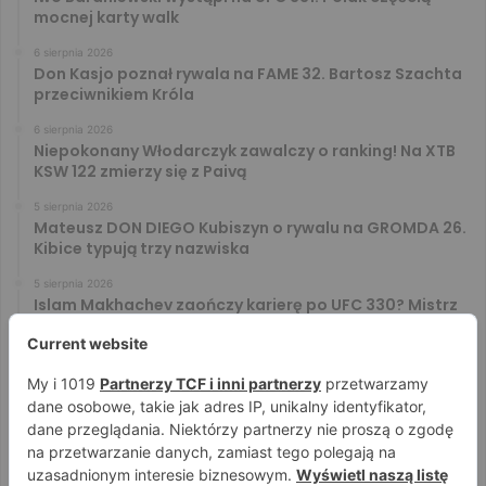
mocnej karty walk
6 sierpnia 2026
Don Kasjo poznał rywala na FAME 32. Bartosz Szachta
przeciwnikiem Króla
6 sierpnia 2026
Niepokonany Włodarczyk zawalczy o ranking! Na XTB
KSW 122 zmierzy się z Paivą
5 sierpnia 2026
Mateusz DON DIEGO Kubiszyn o rywalu na GROMDA 26.
Kibice typują trzy nazwiska
5 sierpnia 2026
Islam Makhachev zaończy karierę po UFC 330? Mistrz
rozwiał wszelkie wątpliwości
4 sierpnia 2026
Tańcula nie gryzł się w język. Wymowna sugestia o
zachowaniu Jacka Murańskiego [VIDEO]
4 sierpnia 2026
Ostre spojrzenia Jóźwiaka i Ryty. Zobacz face to face
przed PRIME 18