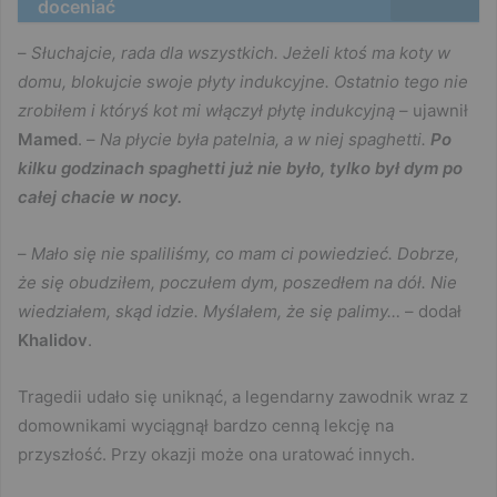
doceniać
–
Słuchajcie, rada dla wszystkich. Jeżeli ktoś ma koty w
domu, blokujcie swoje płyty indukcyjne. Ostatnio tego nie
zrobiłem i któryś kot mi włączył płytę indukcyjną
– ujawnił
Mamed
. –
Na płycie była patelnia, a w niej spaghetti.
Po
kilku godzinach spaghetti już nie było, tylko był dym po
całej chacie w nocy.
–
Mało się nie spaliliśmy, co mam ci powiedzieć. Dobrze,
że się obudziłem, poczułem dym, poszedłem na dół. Nie
wiedziałem, skąd idzie. Myślałem, że się palimy…
– dodał
Khalidov
.
Tragedii udało się uniknąć, a legendarny zawodnik wraz z
domownikami wyciągnął bardzo cenną lekcję na
przyszłość. Przy okazji może ona uratować innych.