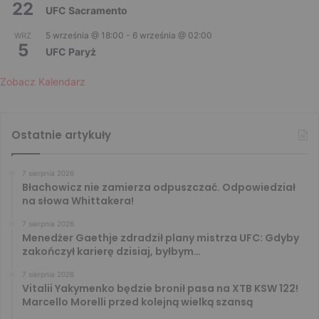
22
UFC Sacramento
5 września @ 18:00
-
6 września @ 02:00
WRZ
5
UFC Paryż
Zobacz Kalendarz
Ostatnie artykuły
7 sierpnia 2026
Błachowicz nie zamierza odpuszczać. Odpowiedział
na słowa Whittakera!
7 sierpnia 2026
Menedżer Gaethje zdradził plany mistrza UFC: Gdyby
zakończył karierę dzisiaj, byłbym…
7 sierpnia 2026
Vitalii Yakymenko będzie bronił pasa na XTB KSW 122!
Marcello Morelli przed kolejną wielką szansą