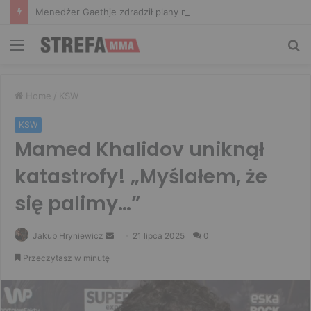
Menedżer Gaethje zdradził plany mistrza UFC: Gdyby zakończył karierę dzisiaj, byłbym…
Menu
Sz
Home
/
KSW
KSW
Mamed Khalidov uniknął
katastrofy! „Myślałem, że
się palimy…”
Send
Jakub Hryniewicz
21 lipca 2025
0
an
Przeczytasz w minutę
email