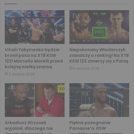
Vitalii Yakymenko będzie
Niepokonany Włodarczyk
bronił pasa na XTB KSW
zawalczy o ranking! Na XTB
122! Marcello Morelli przed
KSW 122 zmierzy się z Paivą
kolejną wielką szansą
6 sierpnia 2026
7 sierpnia 2026
Arkadiusz Wrzosek
Piękne pożegnanie
wyjaśnił, dlaczego nie
Parnasse’a. KSW
doszło do rewanżu ze
opublikowało wymowny