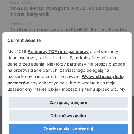
6 sierpnia 2026
Iwo Baraniewski wystąpi na UFC 331. Polak częścią
mocnej karty walk
6 sierpnia 2026
Don Kasjo poznał rywala na FAME 32. Bartosz Szachta
przeciwnikiem Króla
6 sierpnia 2026
Niepokonany Włodarczyk zawalczy o ranking! Na XTB
KSW 122 zmierzy się z Paivą
5 sierpnia 2026
Mateusz DON DIEGO Kubiszyn o rywalu na GROMDA 26.
Kibice typują trzy nazwiska
© Strefamma.pl 2026, Wszelkie prawa zastrzeżone |
Home
Redakcja
Kontakt
Facebook
YouTube
RSS