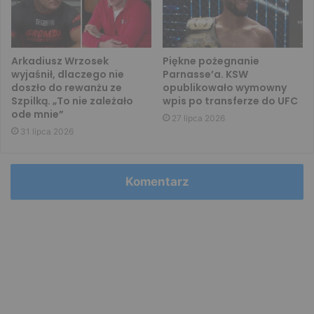
Arkadiusz Wrzosek
Piękne pożegnanie
wyjaśnił, dlaczego nie
Parnasse’a. KSW
doszło do rewanżu ze
opublikowało wymowny
Szpilką. „To nie zależało
wpis po transferze do UFC
ode mnie”
27 lipca 2026
31 lipca 2026
Komentarz