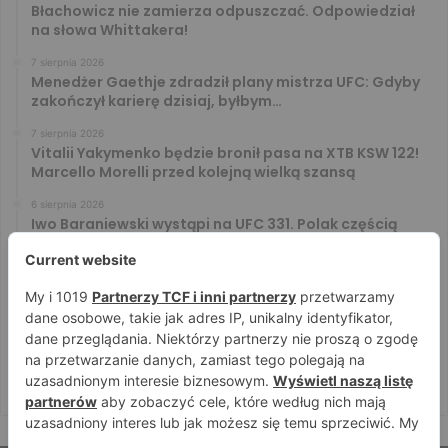
Błachowicz nie zamierza odpuszczać. Odpowiedział
na słowa Whittakera!
7 sierpnia 2026
Menedżer Gaethje zdradził plany mistrza UFC: Gdyby
zakończył karierę dzisiaj, byłbym…
7 sierpnia 2026
Vitalii Yakymenko będzie bronił pasa na XTB KSW 122!
Marcello Morelli przed kolejną wielką szansą
6 sierpnia 2026
Iwo Baraniewski wystąpi na UFC 331. Polak częścią
mocnej karty walk
6 sierpnia 2026
Don Kasjo poznał rywala na FAME 32. Bartosz Szachta
przeciwnikiem Króla
6 sierpnia 2026
Niepokonany Włodarczyk zawalczy o ranking! Na XTB
KSW 122 zmierzy się z Paivą