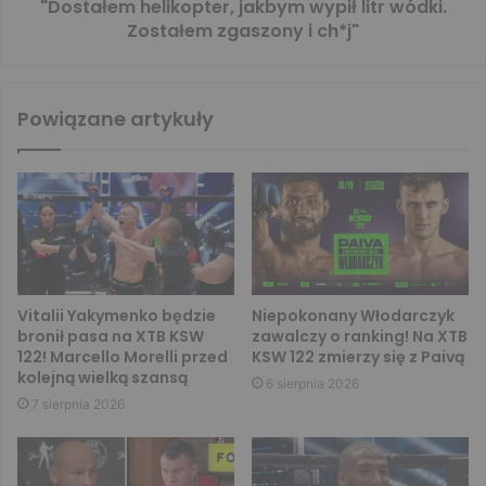
"Dostałem helikopter, jakbym wypił litr wódki.
Zostałem zgaszony i ch*j"
Powiązane artykuły
Vitalii Yakymenko będzie
Niepokonany Włodarczyk
bronił pasa na XTB KSW
zawalczy o ranking! Na XTB
122! Marcello Morelli przed
KSW 122 zmierzy się z Paivą
kolejną wielką szansą
6 sierpnia 2026
7 sierpnia 2026