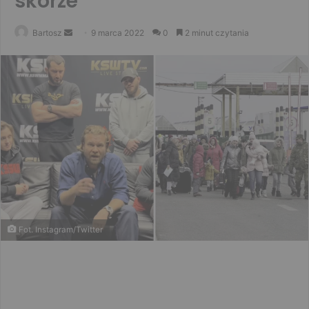
skórze”
Send
Bartosz
9 marca 2022
0
2 minut czytania
an
email
Fot. Instagram/Twitter