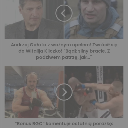
Andrzej Gołota z ważnym apelem! Zwrócił się
do Witalija Kliczko! "Bądź silny bracie. Z
podziwem patrzę, jak..."
"Bonus BGC" komentuje ostatnią porażkę: