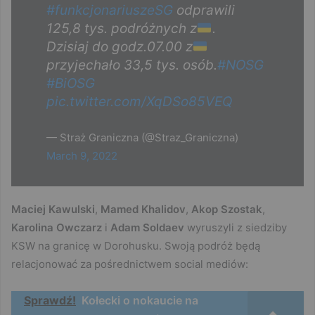
#funkcjonariuszeSG
odprawili
125,8 tys. podróżnych z
.
Dzisiaj do godz.07.00 z
przyjechało 33,5 tys. osób.
#NOSG
#BiOSG
pic.twitter.com/XqDSo85VEQ
— Straż Graniczna (@Straz_Graniczna)
March 9, 2022
Maciej Kawulski
,
Mamed Khalidov
,
Akop Szostak
,
Karolina Owczarz
i
Adam Soldaev
wyruszyli z siedziby
KSW na granicę w Dorohusku. Swoją podróż będą
relacjonować za pośrednictwem social mediów:
Sprawdź!
Kołecki o nokaucie na