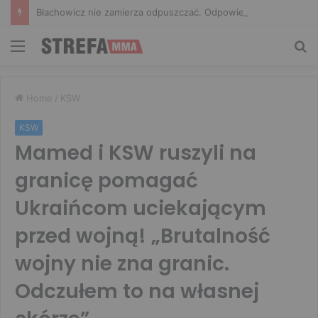
Błachowicz nie zamierza odpuszczać. Odpowiedział na słowa Whittakera!
Menu
Sz
Home
/
KSW
KSW
Mamed i KSW ruszyli na
granicę pomagać
Ukraińcom uciekającym
przed wojną! „Brutalność
wojny nie zna granic.
Odczułem to na własnej