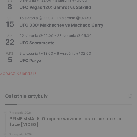
8 sierpnia @ 22:00
-
9 sierpnia @ 06:00
SIE
8
UFC Vegas 120: Gamrot vs Salkilld
15 sierpnia @ 22:00
-
16 sierpnia @ 07:30
SIE
15
UFC 330: Makhachev vs Machado Garry
22 sierpnia @ 22:00
-
23 sierpnia @ 05:30
SIE
22
UFC Sacramento
5 września @ 18:00
-
6 września @ 02:00
WRZ
5
UFC Paryż
Zobacz Kalendarz
Ostatnie artykuły
7 sierpnia 2026
PRIME MMA 18: Oficjalne ważenie i ostatnie face to
face [VIDEO]
7 sierpnia 2026