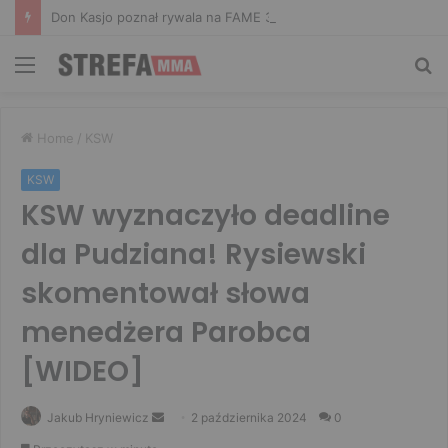
Don Kasjo poznał rywala na FAME 32. Bartosz Szachta przeciwnikiem Króla
Menu
Sz
Home
/
KSW
KSW
KSW wyznaczyło deadline
dla Pudziana! Rysiewski
skomentował słowa
menedżera Parobca
[WIDEO]
Send
Jakub Hryniewicz
2 października 2024
0
an