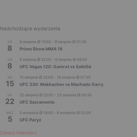
Nadchodzące wydarzenia
8 sierpnia @ 19:00
-
9 sierpnia @ 01:30
SIE
8
Prime Show MMA 18
8 sierpnia @ 22:00
-
9 sierpnia @ 06:00
SIE
8
UFC Vegas 120: Gamrot vs Salkilld
15 sierpnia @ 22:00
-
16 sierpnia @ 07:30
SIE
15
UFC 330: Makhachev vs Machado Garry
22 sierpnia @ 22:00
-
23 sierpnia @ 05:30
SIE
22
UFC Sacramento
5 września @ 18:00
-
6 września @ 02:00
WRZ
5
UFC Paryż
Zobacz Kalendarz