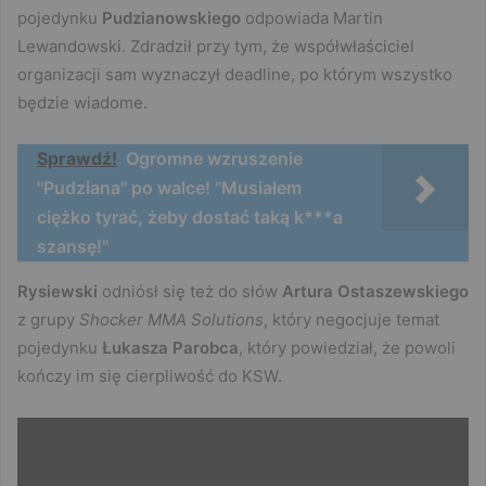
pojedynku
Pudzianowskiego
odpowiada Martin
Lewandowski. Zdradził przy tym, że współwłaściciel
organizacji sam wyznaczył deadline, po którym wszystko
będzie wiadome.
Sprawdź!
Ogromne wzruszenie
"Pudziana" po walce! "Musiałem
ciężko tyrać, żeby dostać taką k***a
szansę!"
Rysiewski
odniósł się też do słów
Artura Ostaszewskiego
z grupy
Shocker MMA Solutions
, który negocjuje temat
pojedynku
Łukasza Parobca
, który powiedział, że powoli
kończy im się cierpliwość do KSW.