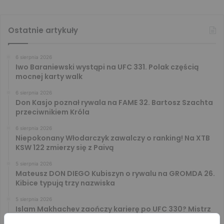
Ostatnie artykuły
6 sierpnia 2026
Iwo Baraniewski wystąpi na UFC 331. Polak częścią
mocnej karty walk
6 sierpnia 2026
Don Kasjo poznał rywala na FAME 32. Bartosz Szachta
przeciwnikiem Króla
6 sierpnia 2026
Niepokonany Włodarczyk zawalczy o ranking! Na XTB
KSW 122 zmierzy się z Paivą
5 sierpnia 2026
Mateusz DON DIEGO Kubiszyn o rywalu na GROMDA 26.
Kibice typują trzy nazwiska
5 sierpnia 2026
Islam Makhachev zaończy karierę po UFC 330? Mistrz
rozwiał wszelkie wątpliwości