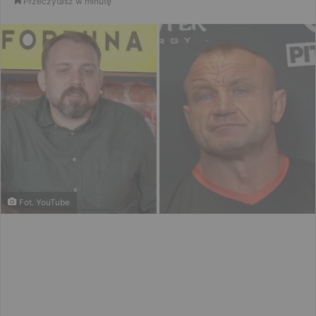
Przeczytasz w minutę
email
Fot. YouTube