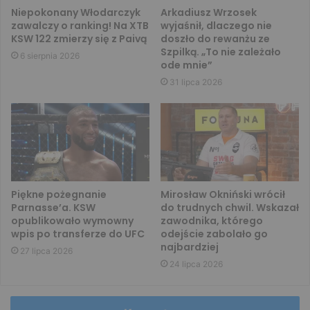
Niepokonany Włodarczyk
Arkadiusz Wrzosek
zawalczy o ranking! Na XTB
wyjaśnił, dlaczego nie
KSW 122 zmierzy się z Paivą
doszło do rewanżu ze
Szpilką. „To nie zależało
6 sierpnia 2026
ode mnie”
31 lipca 2026
Piękne pożegnanie
Mirosław Okniński wrócił
Parnasse’a. KSW
do trudnych chwil. Wskazał
opublikowało wymowny
zawodnika, którego
wpis po transferze do UFC
odejście zabolało go
najbardziej
27 lipca 2026
24 lipca 2026