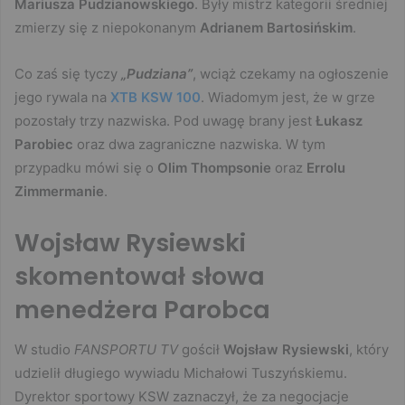
Mariusza Pudzianowskiego
. Były mistrz kategorii średniej
zmierzy się z niepokonanym
Adrianem Bartosińskim
.
Co zaś się tyczy
„Pudziana”
, wciąż czekamy na ogłoszenie
jego rywala na
XTB KSW 100
. Wiadomym jest, że w grze
pozostały trzy nazwiska. Pod uwagę brany jest
Łukasz
Parobiec
oraz dwa zagraniczne nazwiska. W tym
przypadku mówi się o
Olim Thompsonie
oraz
Errolu
Zimmermanie
.
Wojsław Rysiewski
skomentował słowa
menedżera Parobca
W studio
FANSPORTU TV
gościł
Wojsław Rysiewski
, który
udzielił długiego wywiadu Michałowi Tuszyńskiemu.
Dyrektor sportowy KSW zaznaczył, że za negocjacje