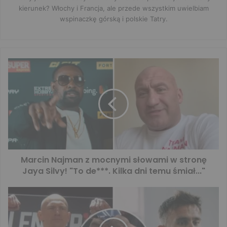
kierunek? Włochy i Francja, ale przede wszystkim uwielbiam
wspinaczkę górską i polskie Tatry.
Marcin Najman z mocnymi słowami w stronę
Jaya Silvy! "To de***. Kilka dni temu śmiał..."