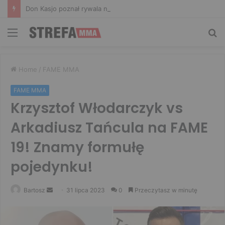
Don Kasjo poznał rywala na FAME 32. Bartosz Szachta przeciwnikiem Króla
Menu
Sz
Home
/
FAME MMA
FAME MMA
Krzysztof Włodarczyk vs
Arkadiusz Tańcula na FAME
19! Znamy formułę
pojedynku!
Send
Bartosz
31 lipca 2023
0
Przeczytasz w minutę
an
email