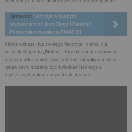
zawodnicy o takim samym wzroście i podobnej wadze.
Sprawdź!
Labryga większym
wyzwaniem od Don Diego i Parke'a?
Pasternak o rywalu na FAME 24
Kibice wskazali już swojego faworyta i niemal dla
wszystkich jest to
„Diablo”
, który dysponuje naprawdę
mocnym uderzeniem i jeśli ustrzeli
Tańculę
w małych
rękawicach, możemy być świadkami jednego z
najcięższych nokautów we freak fightach.