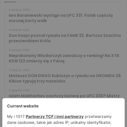
6 sierpnia 2026
Iwo Baraniewski wystąpi na UFC 331. Polak częścią
mocnej karty walk
6 sierpnia 2026
Don Kasjo poznał rywala na FAME 32. Bartosz Szachta
przeciwnikiem Króla
6 sierpnia 2026
Niepokonany Włodarczyk zawalczy o ranking! Na XTB
KSW 122 zmierzy się z Paivą
5 sierpnia 2026
Mateusz DON DIEGO Kubiszyn o rywalu na GROMDA 26.
Kibice typują trzy nazwiska
5 sierpnia 2026
Islam Makhachev zaończy karierę po UFC 330? Mistrz
rozwiał wszelkie wątpliwości
4 sierpnia 2026
Tańcula nie gryzł się w język. Wymowna sugestia o
zachowaniu Jacka Murańskiego [VIDEO]