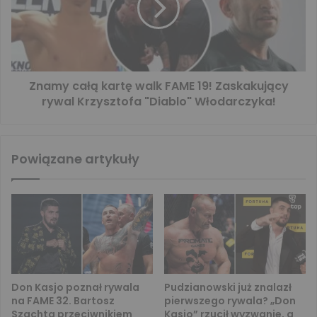
Znamy całą kartę walk FAME 19! Zaskakujący
rywal Krzysztofa "Diablo" Włodarczyka!
Powiązane artykuły
Don Kasjo poznał rywala
Pudzianowski już znalazł
na FAME 32. Bartosz
pierwszego rywala? „Don
Szachta przeciwnikiem
Kasjo” rzucił wyzwanie, a