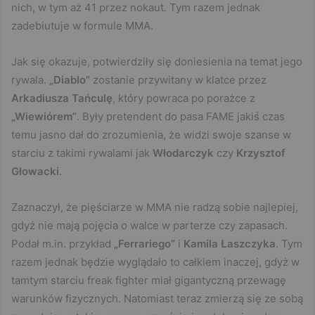
nich, w tym aż 41 przez nokaut. Tym razem jednak
zadebiutuje w formule MMA.
Jak się okazuje, potwierdziły się doniesienia na temat jego
rywala.
„Diablo”
zostanie przywitany w klatce przez
Arkadiusza Tańculę
, który powraca po porażce z
„Wiewiórem”
. Były pretendent do pasa FAME jakiś czas
temu jasno dał do zrozumienia, że widzi swoje szanse w
starciu z takimi rywalami jak
Włodarczyk
czy
Krzysztof
Głowacki
.
Zaznaczył, że pięściarze w MMA nie radzą sobie najlepiej,
gdyż nie mają pojęcia o walce w parterze czy zapasach.
Podał m.in. przykład
„Ferrariego”
i
Kamila Łaszczyka
. Tym
razem jednak będzie wyglądało to całkiem inaczej, gdyż w
tamtym starciu freak fighter miał gigantyczną przewagę
warunków fizycznych. Natomiast teraz zmierzą się ze sobą