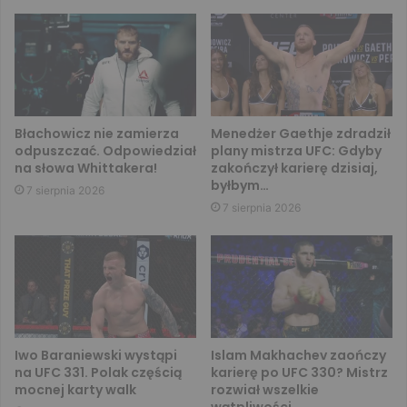
Błachowicz nie zamierza
Menedżer Gaethje zdradził
odpuszczać. Odpowiedział
plany mistrza UFC: Gdyby
na słowa Whittakera!
zakończył karierę dzisiaj,
byłbym…
7 sierpnia 2026
7 sierpnia 2026
Iwo Baraniewski wystąpi
Islam Makhachev zaończy
na UFC 331. Polak częścią
karierę po UFC 330? Mistrz
mocnej karty walk
rozwiał wszelkie
wątpliwości