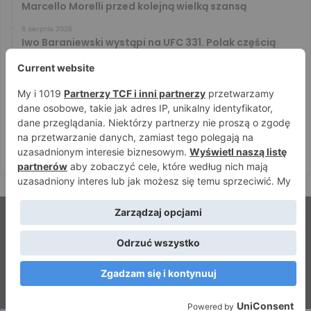
Marcello Morelli przed kolejną wielką szansą
6 sierpnia 2026
Iwo Baraniewski wystąpi na UFC 331. Polak częścią
mocnej karty walk
6 sierpnia 2026
Don Kasjo poznał rywala na FAME 32. Bartosz Szachta
przeciwnikiem Króla
6 sierpnia 2026
Niepokonany Włodarczyk zawalczy o ranking! Na XTB
KSW 122 zmierzy się z Paivą
© Strefamma.pl 2026, Wszelkie prawa zastrzeżone |
Home
Redakcja
Kontakt
Facebook
YouTube
RSS