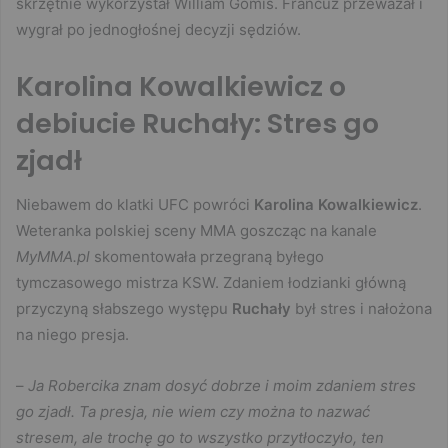
skrzętnie wykorzystał William Gomis. Francuz przeważał i
wygrał po jednogłośnej decyzji sędziów.
Karolina Kowalkiewicz o
debiucie Ruchały: Stres go
zjadł
Niebawem do klatki UFC powróci
Karolina Kowalkiewicz
.
Weteranka polskiej sceny MMA goszcząc na kanale
MyMMA.pl
skomentowała przegraną byłego
tymczasowego mistrza KSW. Zdaniem łodzianki główną
przyczyną słabszego występu
Ruchały
był stres i nałożona
na niego presja.
–
Ja Robercika znam dosyć dobrze i moim zdaniem stres
go zjadł. Ta presja, nie wiem czy można to nazwać
stresem, ale trochę go to wszystko przytłoczyło, ten