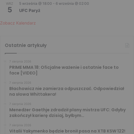
5 września @ 18:00
-
6 września @ 02:00
WRZ
5
UFC Paryż
Zobacz Kalendarz
Ostatnie artykuły
7 sierpnia 2026
PRIME MMA 18: Oficjalne ważenie i ostatnie face to
face [VIDEO]
7 sierpnia 2026
Błachowicz nie zamierza odpuszczać. Odpowiedział
na słowa Whittakera!
7 sierpnia 2026
Menedżer Gaethje zdradził plany mistrza UFC: Gdyby
zakończył karierę dzisiaj, byłbym…
7 sierpnia 2026
Vitalii Yakymenko będzie bronił pasa na XTB KSW 122!