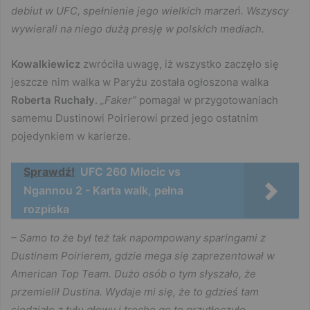
debiut w UFC, spełnienie jego wielkich marzeń. Wszyscy
wywierali na niego dużą presję w polskich mediach.
Kowalkiewicz
zwróciła uwagę, iż wszystko zaczęło się
jeszcze nim walka w Paryżu została ogłoszona walka
Roberta Ruchały
.
„Faker”
pomagał w przygotowaniach
samemu Dustinowi Poirierowi przed jego ostatnim
pojedynkiem w karierze.
Sprawdź!
UFC 260 Miocic vs
Ngannou 2 - Karta walk, pełna
rozpiska
– Samo to że był też tak napompowany sparingami z
Dustinem Poirierem, gdzie mega się zaprezentował w
American Top Team. Dużo osób o tym słyszało, że
przemielił Dustina. Wydaje mi się, że to gdzieś tam
siedziało z tyłu głowy i trochę go to przytłoczyło.