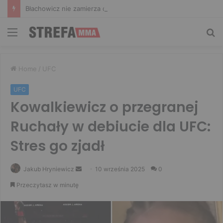
Błachowicz nie zamierza odpuszczać. Odpowiedział na słowa Whittakera!
Menu
Sz
Home
/
UFC
UFC
Kowalkiewicz o przegranej
Ruchały w debiucie dla UFC:
Stres go zjadł
Send
Jakub Hryniewicz
10 września 2025
0
an
Przeczytasz w minutę
email