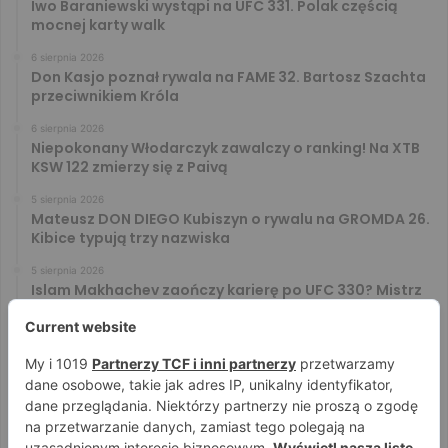
Iwo Baraniewski wystąpi na UFC 331. Polak częścią
mocnej karty walk
6 sierpnia 2026
Don Kasjo poznał rywala na FAME 32. Bartosz Szachta
przeciwnikiem Króla
6 sierpnia 2026
Niepokonany Włodarczyk zawalczy o ranking! Na XTB
KSW 122 zmierzy się z Paivą
5 sierpnia 2026
Mateusz DON DIEGO Kubiszyn o rywalu na GROMDA 26.
Kibice typują trzy nazwiska
5 sierpnia 2026
Islam Makhachev zaończy karierę po UFC 330? Mistrz
rozwiał wszelkie wątpliwości
4 sierpnia 2026
Tańcula nie gryzł się w język. Wymowna sugestia o
zachowaniu Jacka Murańskiego [VIDEO]
4 sierpnia 2026
Ostre spojrzenia Jóźwiaka i Ryty. Zobacz face to face