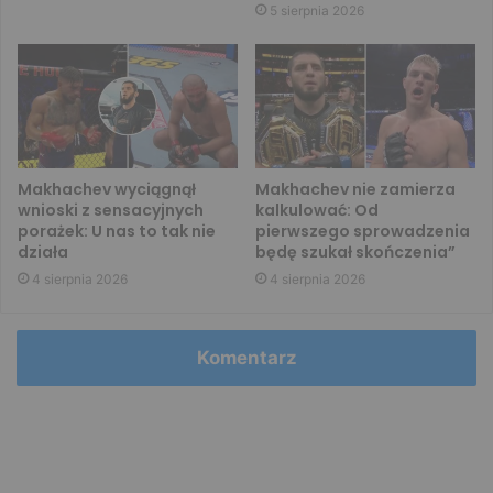
5 sierpnia 2026
Makhachev wyciągnął
Makhachev nie zamierza
wnioski z sensacyjnych
kalkulować: Od
porażek: U nas to tak nie
pierwszego sprowadzenia
działa
będę szukał skończenia”
4 sierpnia 2026
4 sierpnia 2026
Komentarz