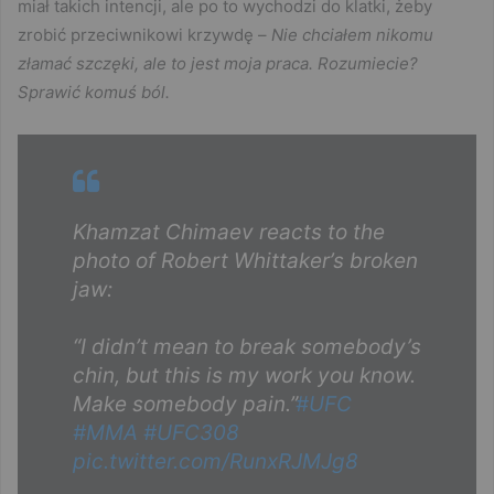
miał takich intencji, ale po to wychodzi do klatki, żeby
zrobić przeciwnikowi krzywdę –
Nie chciałem nikomu
złamać szczęki, ale to jest moja praca. Rozumiecie?
Sprawić komuś ból.
Khamzat Chimaev reacts to the
photo of Robert Whittaker’s broken
jaw:
“I didn’t mean to break somebody’s
chin, but this is my work you know.
Make somebody pain.”
#UFC
#MMA
#UFC308
pic.twitter.com/RunxRJMJg8