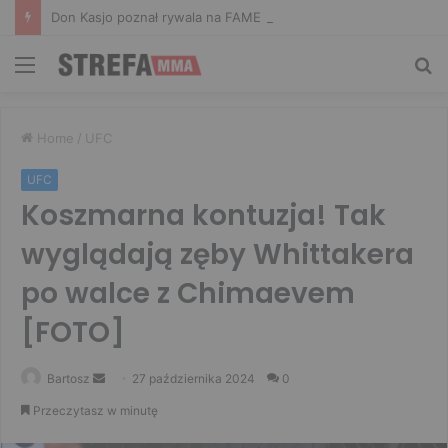
Don Kasjo poznał rywala na FAME 32. Bartosz Szachta przeciwnikiem Króla
Menu
Sz
Home
/
UFC
UFC
Koszmarna kontuzja! Tak
wyglądają zęby Whittakera
po walce z Chimaevem
[FOTO]
Send
Bartosz
27 października 2024
0
an
Przeczytasz w minutę
email