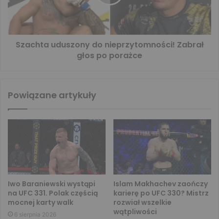
Szachta uduszony do nieprzytomności! Zabrał
głos po porażce
Powiązane artykuły
Iwo Baraniewski wystąpi
Islam Makhachev zaończy
na UFC 331. Polak częścią
karierę po UFC 330? Mistrz
mocnej karty walk
rozwiał wszelkie
wątpliwości
6 sierpnia 2026