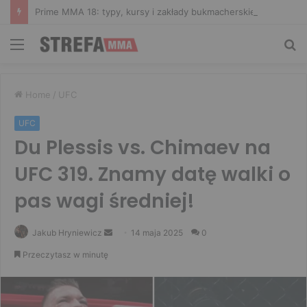
Prime MMA 18: typy, kursy i zakłady bukmacherskie na galę
Menu
Sz
Home
/
UFC
UFC
Du Plessis vs. Chimaev na
UFC 319. Znamy datę walki o
pas wagi średniej!
Send
Jakub Hryniewicz
14 maja 2025
0
an
Przeczytasz w minutę
email