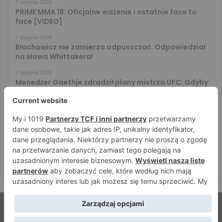
7 sierpnia 2026
PRIME MMA 18: Oficjalne ważenie i ostatnie face to
face [VIDEO]
7 sierpnia 2026
Błachowicz nie zamierza odpuszczać. Odpowiedział
na słowa Whittakera!
7 sierpnia 2026
Menedżer Gaethje zdradził plany mistrza UFC: Gdyby
zakończył karierę dzisiaj, byłbym…
7 sierpnia 2026
Vitalii Yakymenko będzie bronił pasa na XTB KSW 122!
Marcello Morelli przed kolejną wielką szansą
6 sierpnia 2026
Iwo Baraniewski wystąpi na UFC 331. Polak częścią
mocnej karty walk
© Strefamma.pl 2026, Wszelkie prawa zastrzeżone |