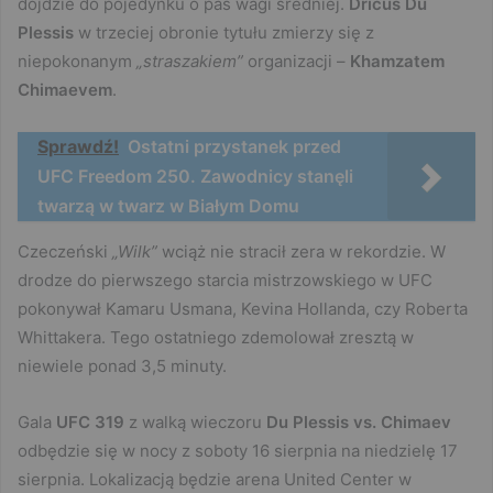
dojdzie do pojedynku o pas wagi średniej.
Dricus Du
Plessis
w trzeciej obronie tytułu zmierzy się z
niepokonanym
„straszakiem”
organizacji –
Khamzatem
Chimaevem
.
Sprawdź!
Ostatni przystanek przed
UFC Freedom 250. Zawodnicy stanęli
twarzą w twarz w Białym Domu
Czeczeński
„Wilk”
wciąż nie stracił zera w rekordzie. W
drodze do pierwszego starcia mistrzowskiego w UFC
pokonywał Kamaru Usmana, Kevina Hollanda, czy Roberta
Whittakera. Tego ostatniego zdemolował zresztą w
niewiele ponad 3,5 minuty.
Gala
UFC 319
z walką wieczoru
Du Plessis vs. Chimaev
odbędzie się w nocy z soboty 16 sierpnia na niedzielę 17
sierpnia. Lokalizacją będzie arena United Center w