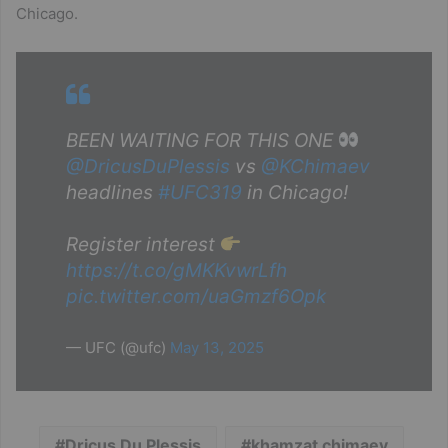
Chicago.
BEEN WAITING FOR THIS ONE
@DricusDuPlessis
vs
@KChimaev
headlines
#UFC319
in Chicago!
Register interest
https://t.co/gMKKvwrLfh
pic.twitter.com/uaGmzf6Opk
— UFC (@ufc)
May 13, 2025
Dricus Du Plessis
khamzat chimaev