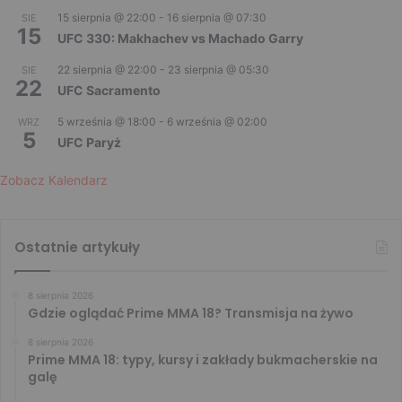
15 sierpnia @ 22:00
-
16 sierpnia @ 07:30
SIE
15
UFC 330: Makhachev vs Machado Garry
22 sierpnia @ 22:00
-
23 sierpnia @ 05:30
SIE
22
UFC Sacramento
5 września @ 18:00
-
6 września @ 02:00
WRZ
5
UFC Paryż
Zobacz Kalendarz
Ostatnie artykuły
8 sierpnia 2026
Gdzie oglądać Prime MMA 18? Transmisja na żywo
8 sierpnia 2026
Prime MMA 18: typy, kursy i zakłady bukmacherskie na
galę