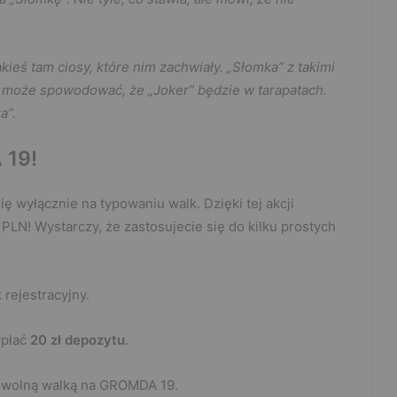
akieś tam ciosy, które nim zachwiały. „Słomka” z takimi
może spowodować, że „Joker” będzie w tarapatach.
a”.
 19
!
wyłącznie na typowaniu walk. Dzięki tej akcji
PLN! Wystarczy, że zastosujecie się do kilku prostych
 rejestracyjny.
wpłać
20 zł depozytu
.
 dowolną walką na GROMDA 19.