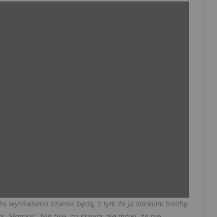
 że wyrównane szanse będą, z tym że ja stawiam trochę
a „Słomkę”. Nie tyle, co stawia, ale mówi, że nie