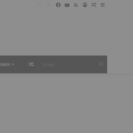
Facebook
YouTube
RSS
Zaloguj
Losowy
Sidebar
artykuł
Losowy
Szukaj...
KINGI
artykuł