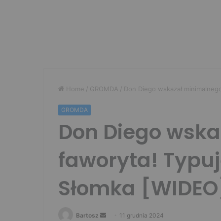
Home
/
GROMDA
/
Don Diego wskazał minimalnego
GROMDA
Don Diego wska
faworyta! Typuj
Słomka [WIDEO
Send
Bartosz
11 grudnia 2024