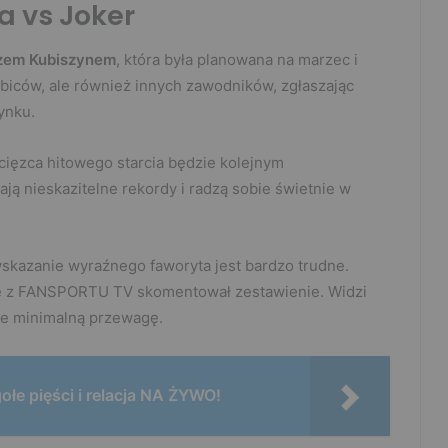
a vs Joker
zem Kubiszynem
, która była planowana na marzec i
ibiców, ale również innych zawodników, zgłaszając
ynku.
cięzca hitowego starcia będzie kolejnym
ają nieskazitelne rekordy i radzą sobie świetnie w
skazanie wyraźnego faworyta jest bardzo trudne.
e z FANSPORTU TV skomentował zestawienie. Widzi
aje minimalną przewagę.
łe pięści i relacja NA ŻYWO!