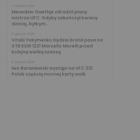
7 sierpnia 2026
Menedżer Gaethje zdradził plany
mistrza UFC: Gdyby zakończył karierę
dzisiaj, byłbym…
7 sierpnia 2026
Vitalii Yakymenko będzie bronił pasa na
XTB KSW 122! Marcello Morelli przed
kolejną wielką szansą
6 sierpnia 2026
Iwo Baraniewski wystąpi na UFC 331.
Polak częścią mocnej karty walk