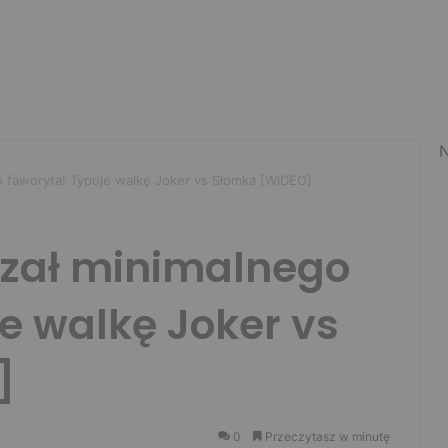
N
 faworyta! Typuje walkę Joker vs Słomka [WIDEO]
zał minimalnego
e walkę Joker vs
]
0
Przeczytasz w minutę