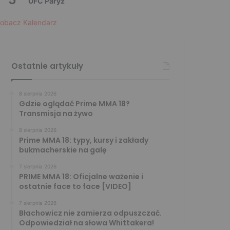
UFC Paryż
obacz Kalendarz
Ostatnie artykuły
8 sierpnia 2026
Gdzie oglądać Prime MMA 18?
Transmisja na żywo
8 sierpnia 2026
Prime MMA 18: typy, kursy i zakłady
bukmacherskie na galę
7 sierpnia 2026
PRIME MMA 18: Oficjalne ważenie i
ostatnie face to face [VIDEO]
7 sierpnia 2026
Błachowicz nie zamierza odpuszczać.
Odpowiedział na słowa Whittakera!