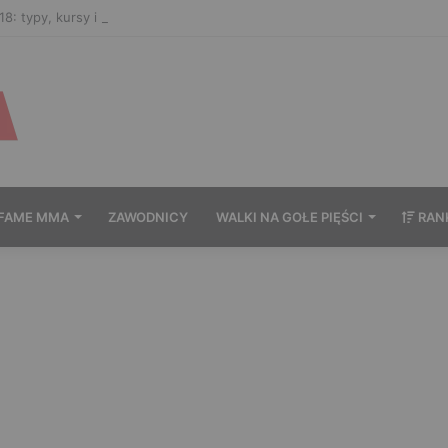
8: typy, kursy i zakłady bukmacherskie na galę
FAME MMA
ZAWODNICY
WALKI NA GOŁE PIĘŚCI
RAN