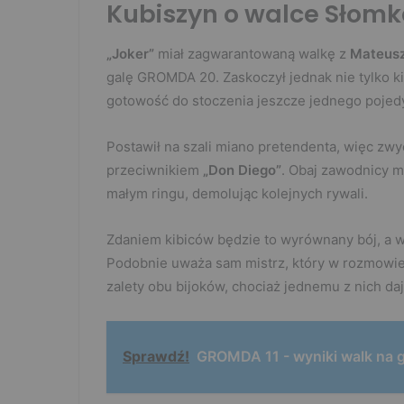
Kubiszyn o walce Słomk
„Joker”
miał zagwarantowaną walkę z
Mateus
galę GROMDA 20. Zaskoczył jednak nie tylko k
gotowość do stoczenia jeszcze jednego pojed
Postawił na szali miano pretendenta, więc zwy
przeciwnikiem
„Don Diego”
. Obaj zawodnicy m
małym ringu, demolując kolejnych rywali.
Zdaniem kibiców będzie to wyrównany bój, a w
Podobnie uważa sam mistrz, który w rozmowi
zalety obu bijoków, chociaż jednemu z nich d
Sprawdź!
GROMDA 11 - wyniki walk na go