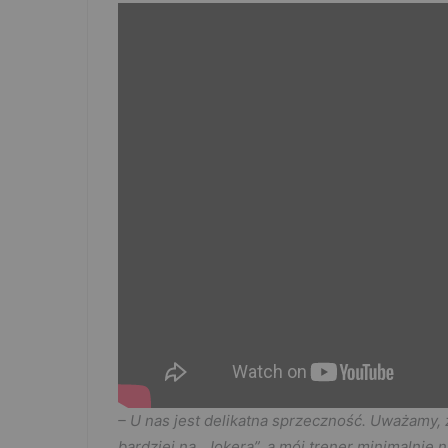
– U nas jest delikatna sprzeczność. Uważamy,
bardziej na „Jokera”, a mój trener minimalnie n