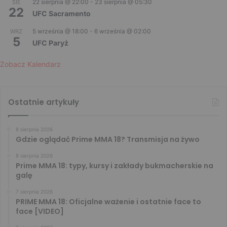
22 sierpnia @ 22:00
-
23 sierpnia @ 05:30
SIE
22
UFC Sacramento
5 września @ 18:00
-
6 września @ 02:00
WRZ
5
UFC Paryż
Zobacz Kalendarz
Ostatnie artykuły
8 sierpnia 2026
Gdzie oglądać Prime MMA 18? Transmisja na żywo
8 sierpnia 2026
Prime MMA 18: typy, kursy i zakłady bukmacherskie na
galę
7 sierpnia 2026
PRIME MMA 18: Oficjalne ważenie i ostatnie face to
face [VIDEO]