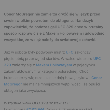
Conor McGregor nie zamierza gryźć się w język przed
swoim wielkim powrotem do oktagonu. Irlandczyk
zapowiedział, że podczas gali UFC 329 chce w brutalny
sposób rozprawić się z Maxem Hollowayem i udowodnić
wszystkim, że wciąż należy do światowej czołówki.
Już w sobotę były podwójny mistrz
UFC
zakończy
pięcioletnią przerwę od startów. W walce wieczoru
UFC
329
zmierzy się z
Maxem Hollowayem
w pojedynku
zakontraktowanym w kategorii półśredniej. Choć
bukmacherzy większe szanse dają Hawajczykowi,
Conor
McGregor
nie ma najmniejszych wątpliwości, że opuści
oktagon jako zwycięzca.
Wszystkie walki
UFC 329
obstawisz u
bukmachera
FORTUNA
. Nowi użytkownicy na start