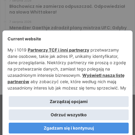
7 sierpnia 2026
Błachowicz nie zamierza odpuszczać. Odpowiedział
na słowa Whittakera!
7 sierpnia 2026
Menedżer Gaethje zdradził plany mistrza UFC: Gdyby
zakończył karierę dzisiaj, byłbym…
7 sierpnia 2026
Vitalii Yakymenko będzie bronił pasa na XTB KSW 122!
Marcello Morelli przed kolejną wielką szansą
6 sierpnia 2026
Iwo Baraniewski wystąpi na UFC 331. Polak częścią
mocnej karty walk
© Strefamma.pl 2026, Wszelkie prawa zastrzeżone |
Home
Redakcja
Kontakt
Facebook
YouTube
RSS