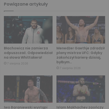
Powiązane artykuły
Błachowicz nie zamierza
Menedżer Gaethje zdradził
odpuszczać. Odpowiedział
plany mistrza UFC: Gdyby
na słowa Whittakera!
zakończył karierę dzisiaj,
byłbym…
7 sierpnia 2026
7 sierpnia 2026
Iwo Baraniewski wystąpi
Islam Makhachev zaończy