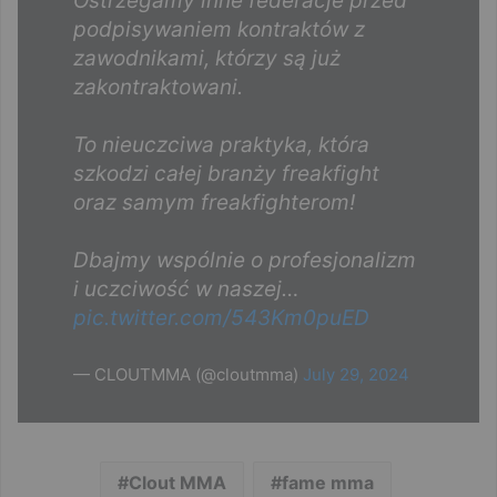
Ostrzegamy inne federacje przed
podpisywaniem kontraktów z
zawodnikami, którzy są już
zakontraktowani.
To nieuczciwa praktyka, która
szkodzi całej branży freakfight
oraz samym freakfighterom!
Dbajmy wspólnie o profesjonalizm
i uczciwość w naszej…
pic.twitter.com/543Km0puED
— CLOUTMMA (@cloutmma)
July 29, 2024
Clout MMA
fame mma