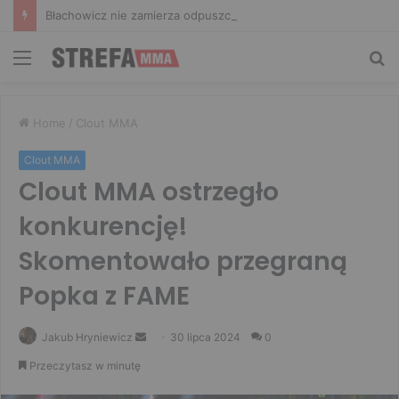
Błachowicz nie zamierza odpuszczać. Odpowiedział na słowa Whittakera!
Menu
Sz
Home
/
Clout MMA
Clout MMA
Clout MMA ostrzegło
konkurencję!
Skomentowało przegraną
Popka z FAME
Send
Jakub Hryniewicz
30 lipca 2024
0
an
Przeczytasz w minutę
email