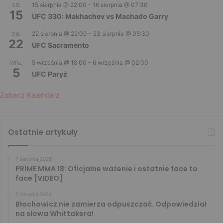
15 sierpnia @ 22:00
-
16 sierpnia @ 07:30
SIE
15
UFC 330: Makhachev vs Machado Garry
22 sierpnia @ 22:00
-
23 sierpnia @ 05:30
SIE
22
UFC Sacramento
5 września @ 18:00
-
6 września @ 02:00
WRZ
5
UFC Paryż
Zobacz Kalendarz
Ostatnie artykuły
7 sierpnia 2026
PRIME MMA 18: Oficjalne ważenie i ostatnie face to
face [VIDEO]
7 sierpnia 2026
Błachowicz nie zamierza odpuszczać. Odpowiedział
na słowa Whittakera!