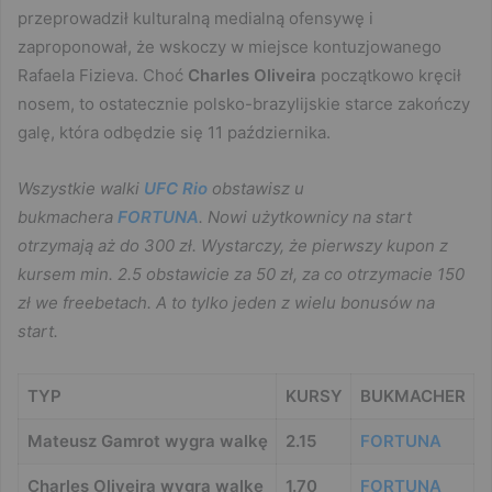
przeprowadził kulturalną medialną ofensywę i
zaproponował, że wskoczy w miejsce kontuzjowanego
Rafaela Fizieva. Choć
Charles Oliveira
początkowo kręcił
nosem, to ostatecznie polsko-brazylijskie starce zakończy
galę, która odbędzie się 11 października.
Wszystkie walki
UFC Rio
obstawisz u
bukmachera
FORTUNA
. Nowi użytkownicy na start
otrzymają aż do 300 zł. Wystarczy, że pierwszy kupon z
kursem min. 2.5 obstawicie za 50 zł, za co otrzymacie 150
zł we freebetach. A to tylko jeden z wielu bonusów na
start.
TYP
KURSY
BUKMACHER
Mateusz Gamrot wygra walkę
2.15
FORTUNA
Charles Oliveira wygra walkę
1.70
FORTUNA