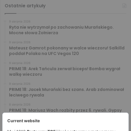
Ostatnie artykuły
9 sierpnia 2026
Ryta nie wytrzymał po zachowaniu Murańskiego.
Mocne słowa Żołnierza
9 sierpnia 2026
Mateusz Gamrot pokonany w walce wieczoru! Salkilld
poddał Polaka na UFC Vegas 120
9 sierpnia 2026
PRIME 18: Arek Tańcula zerwał biceps! Bomba wygrał
walkę wieczoru
9 sierpnia 2026
PRIME 18: Jacek Murański bez szans. Arab zdominował
leciwego rywala
8 sierpnia 2026
PRIME 18: Mariusz Wach rozbity przez 6. rywali. Gypsy
Team zwyciężył w 3. rundzie
8 sierpnia 2026