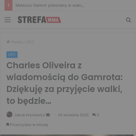
Mateusz Gamrot pokonany w walce wieczoru! Salkilld poddał Polaka na UFC Vegas 120
Menu
Sz
Home
/
UFC
UFC
Charles Oliveira z
wiadomością do Gamrota:
Dziękuję za przyjęcie walki,
to będzie…
Send
Jakub Hryniewicz
24 września 2025
0
an
Przeczytasz w minutę
email