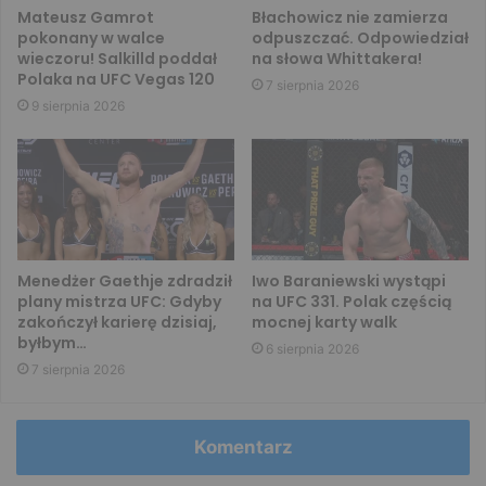
Mateusz Gamrot
Błachowicz nie zamierza
pokonany w walce
odpuszczać. Odpowiedział
wieczoru! Salkilld poddał
na słowa Whittakera!
Polaka na UFC Vegas 120
7 sierpnia 2026
9 sierpnia 2026
Menedżer Gaethje zdradził
Iwo Baraniewski wystąpi
plany mistrza UFC: Gdyby
na UFC 331. Polak częścią
zakończył karierę dzisiaj,
mocnej karty walk
byłbym…
6 sierpnia 2026
7 sierpnia 2026
Komentarz