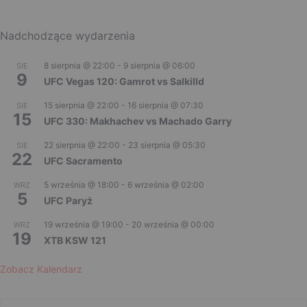
Nadchodzące wydarzenia
8 sierpnia @ 22:00
-
9 sierpnia @ 06:00
SIE
9
UFC Vegas 120: Gamrot vs Salkilld
15 sierpnia @ 22:00
-
16 sierpnia @ 07:30
SIE
15
UFC 330: Makhachev vs Machado Garry
22 sierpnia @ 22:00
-
23 sierpnia @ 05:30
SIE
22
UFC Sacramento
5 września @ 18:00
-
6 września @ 02:00
WRZ
5
UFC Paryż
19 września @ 19:00
-
20 września @ 00:00
WRZ
19
XTB KSW 121
Zobacz Kalendarz