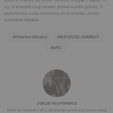
Oliveira. Charles „do Bronx” Oliveira. Chłopak z faweli. To
my, to Brazylia! Liczę na was! Jestem w pełni gotowy. 11
października, nowe widowisko, nowy Charles. Jazda!
–
powiedział
Oliveira
.
Charles Oliveira
MATEUSZ GAMROT
UFC
Jakub Hryniewicz
Wielki fan Arsenalu i UFC, dla którego gotów jest zarwać każdą