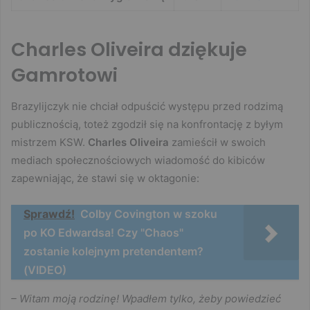
Charles Oliveira dziękuje
Gamrotowi
Brazylijczyk nie chciał odpuścić występu przed rodzimą
publicznością, toteż zgodził się na konfrontację z byłym
mistrzem KSW.
Charles Oliveira
zamieścił w swoich
mediach społecznościowych wiadomość do kibiców
zapewniając, że stawi się w oktagonie:
Sprawdź!
Colby Covington w szoku
po KO Edwardsa! Czy "Chaos"
zostanie kolejnym pretendentem?
(VIDEO)
– Witam moją rodzinę! Wpadłem tylko, żeby powiedzieć