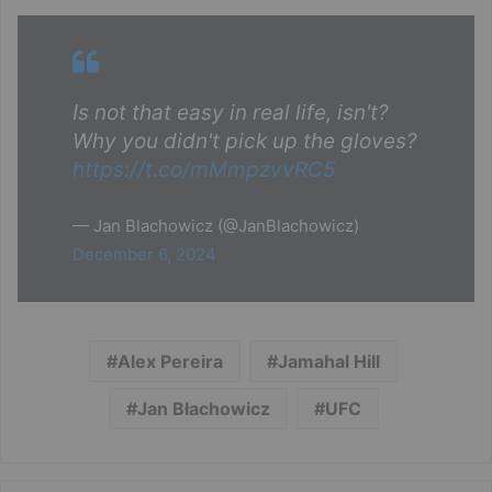
Is not that easy in real life, isn't?
Why you didn't pick up the gloves?
https://t.co/mMmpzvvRC5
— Jan Blachowicz (@JanBlachowicz)
December 6, 2024
Alex Pereira
Jamahal Hill
Jan Błachowicz
UFC