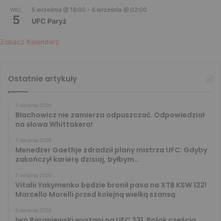
5 września @ 18:00
-
6 września @ 02:00
WRZ
5
UFC Paryż
Zobacz Kalendarz
Ostatnie artykuły
7 sierpnia 2026
Błachowicz nie zamierza odpuszczać. Odpowiedział
na słowa Whittakera!
7 sierpnia 2026
Menedżer Gaethje zdradził plany mistrza UFC: Gdyby
zakończył karierę dzisiaj, byłbym…
7 sierpnia 2026
Vitalii Yakymenko będzie bronił pasa na XTB KSW 122!
Marcello Morelli przed kolejną wielką szansą
6 sierpnia 2026
Iwo Baraniewski wystąpi na UFC 331. Polak częścią