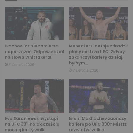
Błachowicz nie zamierza
Menedżer Gaethje zdradził
odpuszczać. Odpowiedział
plany mistrza UFC: Gdyby
na słowa Whittakera!
zakończył karierę dzisiaj,
byłbym…
7 sierpnia 2026
7 sierpnia 2026
Iwo Baraniewski wystąpi
Islam Makhachev zaończy
na UFC 331. Polak częścią
karierę po UFC 330? Mistrz
mocnej karty walk
rozwiał wszelkie