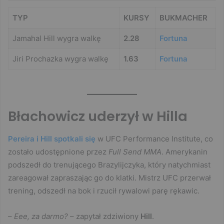
TYP
KURSY
BUKMACHER
Jamahal Hill wygra walkę
2.28
Fortuna
Jiri Prochazka wygra walkę
1.63
Fortuna
Błachowicz uderzył w Hilla
Pereira i Hill spotkali się
w UFC Performance Institute, co
zostało udostępnione przez
Full Send MMA
. Amerykanin
podszedł do trenującego Brazylijczyka, który natychmiast
zareagował zapraszając go do klatki. Mistrz UFC przerwał
trening, odszedł na bok i rzucił rywalowi parę rękawic.
–
Eee, za darmo?
– zapytał zdziwiony
Hill
.