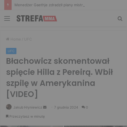
Menedżer Gaethje zdradził plany mistrza UFC: Gdyby zakończył karierę dzisiaj, byłbym…
Menu
Sz
Home
/
UFC
UFC
Błachowicz skomentował
spięcie Hilla z Pereirą. Wbił
szpilę w Amerykanina
[VIDEO]
Send
Jakub Hryniewicz
7 grudnia 2024
0
an
Przeczytasz w minutę
email