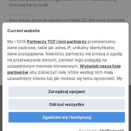
mocnej karty walk
6 sierpnia 2026
Don Kasjo poznał rywala na FAME 32. Bartosz Szachta
przeciwnikiem Króla
6 sierpnia 2026
Niepokonany Włodarczyk zawalczy o ranking! Na XTB
KSW 122 zmierzy się z Paivą
5 sierpnia 2026
Mateusz DON DIEGO Kubiszyn o rywalu na GROMDA 26.
Kibice typują trzy nazwiska
© Strefamma.pl 2026, Wszelkie prawa zastrzeżone |
Home
Redakcja
Kontakt
Facebook
YouTube
RSS