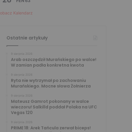
FEN 63
obacz Kalendarz
Ostatnie artykuły
9 sierpnia 2026
Arab oszczędził Murańskiego po walce!
W zamian padła konkretna kwota
9 sierpnia 2026
Ryta nie wytrzymał po zachowaniu
Murańskiego. Mocne słowa Żołnierza
9 sierpnia 2026
Mateusz Gamrot pokonany w walce
wieczoru! Salkilld poddał Polaka na UFC
Vegas 120
9 sierpnia 2026
PRIME 18: Arek Tańcula zerwał biceps!