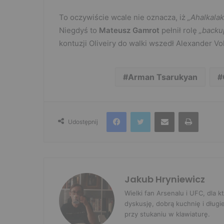
To oczywiście wcale nie oznacza, iż
„Ahalkalak
Niegdyś to
Mateusz Gamrot
pełnił rolę
„backu
kontuzji Oliveiry do walki wszedł Alexander Vo
Arman Tsarukyan
Facebook
Twitter
Udostępnij przez e-mail
Drukuj
Udostępnij
Jakub Hryniewicz
Wielki fan Arsenalu i UFC, dla
dyskusję, dobrą kuchnię i długi
przy stukaniu w klawiaturę.