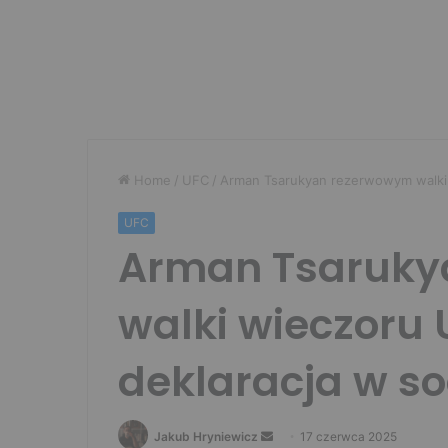
Home
/
UFC
/
Arman Tsarukyan rezerwowym walki 
UFC
Arman Tsaruky
walki wieczoru 
deklaracja w s
Send
Jakub Hryniewicz
17 czerwca 2025