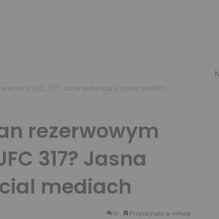
N
wieczoru UFC 317? Jasna deklaracja w social mediach
an rezerwowym
UFC 317? Jasna
ocial mediach
0
Przeczytasz w minutę