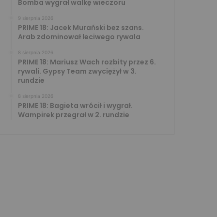
Bomba wygrał walkę wieczoru
9 sierpnia 2026
PRIME 18: Jacek Murański bez szans.
Arab zdominował leciwego rywala
8 sierpnia 2026
PRIME 18: Mariusz Wach rozbity przez 6.
rywali. Gypsy Team zwyciężył w 3.
rundzie
8 sierpnia 2026
PRIME 18: Bagieta wrócił i wygrał.
Wampirek przegrał w 2. rundzie