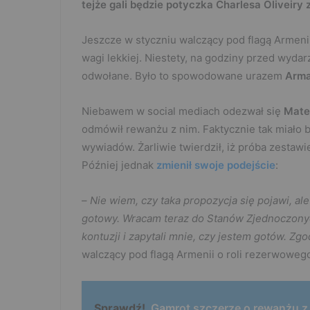
tejże gali będzie potyczka Charlesa Oliveiry z
Jeszcze w styczniu walczący pod flagą Armeni
wagi lekkiej. Niestety, na godziny przed wyd
odwołane. Było to spowodowane urazem
Arma
Niebawem w social mediach odezwał się
Mate
odmówił rewanżu z nim. Faktycznie tak miało 
wywiadów. Żarliwie twierdził, iż próba zestaw
Później jednak
zmienił swoje podejście
:
–
Nie wiem, czy taka propozycja się pojawi, al
gotowy. Wracam teraz do Stanów Zjednoczonyc
kontuzji i zapytali mnie, czy jestem gotów. Zgo
walczący pod flagą Armenii o roli rezerwoweg
Sprawdź!
Gamrot szczerze o rewanżu z