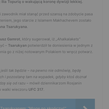
 Ilia Topurią o wakującą koronę dywizji lekkiej.
i zawodnik miał stanąć przed szansą na zdobycie pasa
arzeniem, jego starcie z Islamem Makhachevem zostało
na Tsarukyana
.
usz Gamrot
, który sugerował, iż
„Ahalkalakets”
być –
Tsarukyan
potwierdził te doniesienia w jednym z
ienia go z niżej notowanym Polakiem to wręcz potwarz.
e jeśli tak będzie – na pewno nie odmówię, będę
h i pozostanę tam na wypadek, gdyby ktoś doznał
dzę się od razu
– mówił dziennikarzom Rosjanin
o walki wieczoru
UFC 317
.
 Tsarukyanem: "Mogę go skończyć"