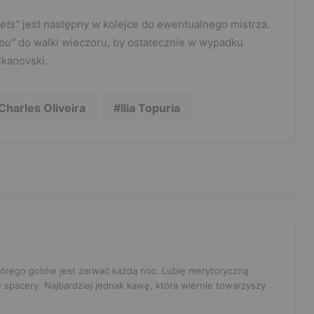
ets”
jest następny w kolejce do ewentualnego mistrza.
pu”
do walki wieczoru, by ostatecznie w wypadku
lkanovski.
Charles Oliveira
Ilia Topuria
 którego gotów jest zarwać każdą noc. Lubię merytoryczną
e spacery. Najbardziej jednak kawę, która wiernie towarzyszy