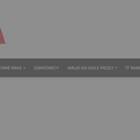
wytrzymał po zachowaniu Murańskiego. Mocne słowa Żołnierza
FAME MMA
ZAWODNICY
WALKI NA GOŁE PIĘŚCI
RAN