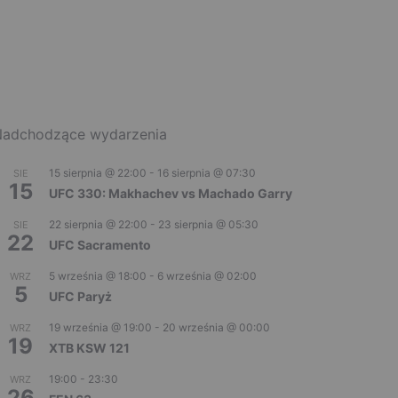
adchodzące wydarzenia
15 sierpnia @ 22:00
-
16 sierpnia @ 07:30
SIE
15
UFC 330: Makhachev vs Machado Garry
22 sierpnia @ 22:00
-
23 sierpnia @ 05:30
SIE
22
UFC Sacramento
5 września @ 18:00
-
6 września @ 02:00
WRZ
5
UFC Paryż
19 września @ 19:00
-
20 września @ 00:00
WRZ
19
XTB KSW 121
19:00
-
23:30
WRZ
26