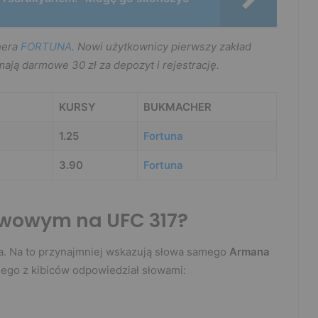
hera
FORTUNA
. Nowi użytkownicy pierwszy zakład
ymają darmowe 30 zł za depozyt i rejestrację.
KURSY
BUKMACHER
1.25
Fortuna
3.90
Fortuna
wowym na UFC 317?
dła. Na to przynajmniej wskazują słowa samego
Armana
dnego z kibiców odpowiedział słowami: