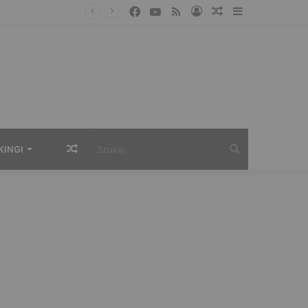
Facebook
YouTube
RSS
Zaloguj
Losowy
Sidebar
artykuł
Losowy
Szukaj...
KINGI
artykuł