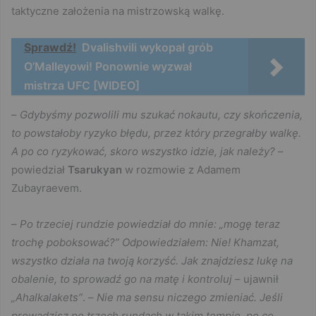
taktyczne założenia na mistrzowską walkę.
Sprawdź!
Dvalishvili wykopał grób
O’Malleyowi! Ponownie wyzwał
mistrza UFC [WIDEO]
–
Gdybyśmy pozwolili mu szukać nokautu, czy skończenia,
to powstałoby ryzyko błędu, przez który przegrałby walkę.
A po co ryzykować, skoro wszystko idzie, jak należy?
–
powiedział
Tsarukyan
w rozmowie z Adamem
Zubayraevem.
–
Po trzeciej rundzie powiedział do mnie: „mogę teraz
trochę poboksować?” Odpowiedziałem: Nie! Khamzat,
wszystko działa na twoją korzyść. Jak znajdziesz lukę na
obalenie, to sprowadź go na matę i kontroluj
– ujawnił
„Ahalkalakets”
. –
Nie ma sensu niczego zmieniać. Jeśli
prowadzisz po trzech rundach w takim tempie, po co