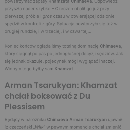
powstrzymać zapasy
Khamzata Chimaeva
. Odpowiedź
przyszła nader szybko – Czeczen obalił go już przy
pierwszej próbie i
gros
czasu w otwierającej odsłonie
spędził w kontroli z góry. Sytuacja powtórzyła się też w
drugiej rundzie, i w trzeciej, i w czwartej…
Koniec końców oglądaliśmy totalną dominację
Chimaeva
,
który sięgnął po pas po jednogłośnej decyzji sędziów. Jak
się jednak okazuje, pojedynek mógł wyglądać inaczej.
Winnym tego byłby sam
Khamzat
.
Arman Tsarukyan: Khamzat
chciał boksować z Du
Plessisem
Będący w narożniku
Chimaeva
Arman Tsarukyan
ujawnił,
iż czeczeński
„Wilk”
w pewnym momencie chciał zmienić