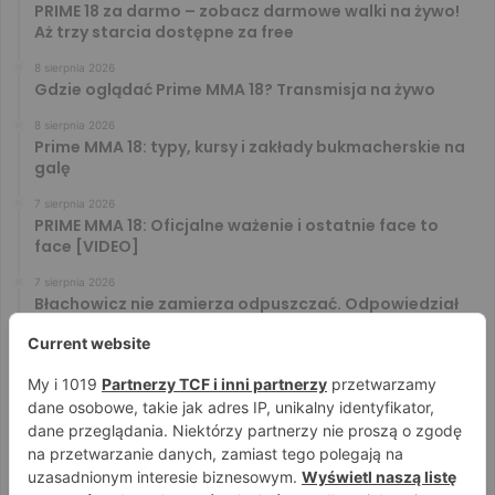
PRIME 18 za darmo – zobacz darmowe walki na żywo!
Aż trzy starcia dostępne za free
8 sierpnia 2026
Gdzie oglądać Prime MMA 18? Transmisja na żywo
8 sierpnia 2026
Prime MMA 18: typy, kursy i zakłady bukmacherskie na
galę
7 sierpnia 2026
PRIME MMA 18: Oficjalne ważenie i ostatnie face to
face [VIDEO]
7 sierpnia 2026
Błachowicz nie zamierza odpuszczać. Odpowiedział
na słowa Whittakera!
7 sierpnia 2026
Menedżer Gaethje zdradził plany mistrza UFC: Gdyby
zakończył karierę dzisiaj, byłbym…
7 sierpnia 2026
Vitalii Yakymenko będzie bronił pasa na XTB KSW 122!
Marcello Morelli przed kolejną wielką szansą