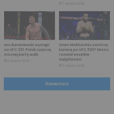
7 sierpnia 2026
Iwo Baraniewski wystąpi
Islam Makhachev zaończy
na UFC 331. Polak częścią
karierę po UFC 330? Mistrz
mocnej karty walk
rozwiał wszelkie
wątpliwości
6 sierpnia 2026
5 sierpnia 2026
Komentarz