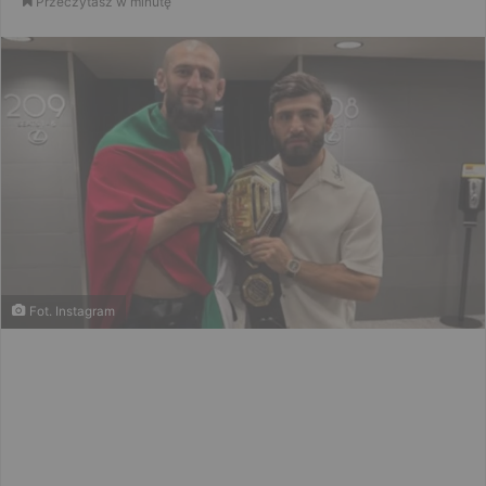
Przeczytasz w minutę
email
Fot. Instagram