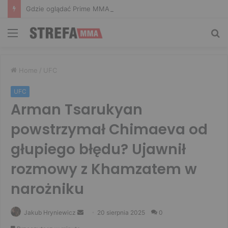
Gdzie oglądać Prime MMA 18? Transmisja na żywo
Menu
Sz
Home
/
UFC
UFC
Arman Tsarukyan
powstrzymał Chimaeva od
głupiego błędu? Ujawnił
rozmowy z Khamzatem w
narożniku
Send
Jakub Hryniewicz
20 sierpnia 2025
0
an