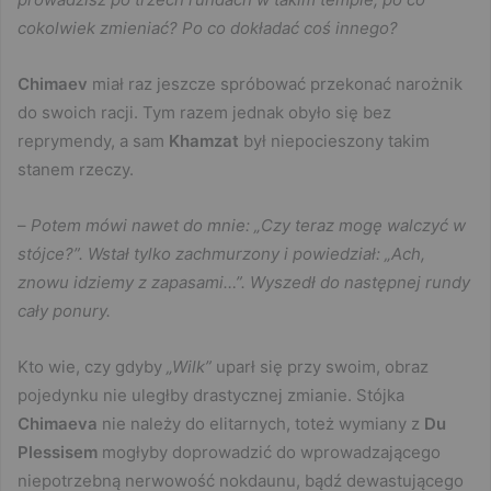
cokolwiek zmieniać? Po co dokładać coś innego?
Chimaev
miał raz jeszcze spróbować przekonać narożnik
do swoich racji. Tym razem jednak obyło się bez
reprymendy, a sam
Khamzat
był niepocieszony takim
stanem rzeczy.
–
Potem mówi nawet do mnie: „Czy teraz mogę walczyć w
stójce?”. Wstał tylko zachmurzony i powiedział: „Ach,
znowu idziemy z zapasami…”. Wyszedł do następnej rundy
cały ponury.
Kto wie, czy gdyby
„Wilk”
uparł się przy swoim, obraz
pojedynku nie uległby drastycznej zmianie. Stójka
Chimaeva
nie należy do elitarnych, toteż wymiany z
Du
Plessisem
mogłyby doprowadzić do wprowadzającego
niepotrzebną nerwowość nokdaunu, bądź dewastującego