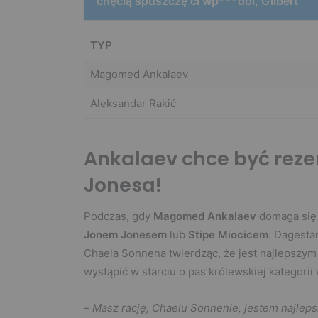
chęcią spuszczę ci wp***dol, Gilbert"
TYP
Magomed Ankalaev
Aleksandar Rakić
Ankalaev chce być rez
Jonesa!
Podczas, gdy
Magomed Ankalaev
domaga się 
Jonem Jonesem
lub
Stipe Miocicem
. Dagesta
Chaela Sonnena twierdząc, że jest najlepszym 
wystąpić w starciu o pas królewskiej kategori
–
Masz rację, Chaelu Sonnenie, jestem najlepsz