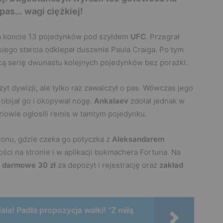
pas… wagi ciężkiej!
na koncie 13 pojedynków pod szyldem
UFC
. Przegrał
kiego starcia odklepał duszenie Paula Craiga. Po tym
cą serię dwunastu kolejnych pojedynków bez porażki.
yt dywizji, ale tylko raz zawalczył o pas. Wówczas jego
 obijał go i okopywał nogę.
Ankalaev
zdołał jednak w
ziowie ogłosili remis w tamtym pojedynku.
onu, gdzie czeka go potyczka z
Aleksandarem
ości na stronie i w aplikacji bukmachera Fortuna. Na
o
darmowe 30 zł
za depozyt i rejestrację oraz
zakład
a! Padła propozycja walki! "Z miłą