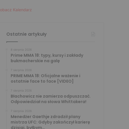
obacz Kalendarz
Ostatnie artykuły
8 sierpnia 2026
Prime MMA 18: typy, kursy i zakłady
bukmacherskie na galę
7 sierpnia 2026
PRIME MMA 18: Oficjalne ważenie i
ostatnie face to face [VIDEO]
7 sierpnia 2026
Błachowicz nie zamierza odpuszczać.
Odpowiedział na słowa Whittakera!
7 sierpnia 2026
Menedżer Gaethje zdradził plany
mistrza UFC: Gdyby zakończył karierę
dzisiaj, byłbym…