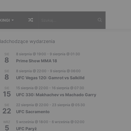
Losowy
Szukaj...
KINGI
artykuł
adchodzące wydarzenia
8 sierpnia @ 19:00
-
9 sierpnia @ 01:30
SIE
8
Prime Show MMA 18
8 sierpnia @ 22:00
-
9 sierpnia @ 06:00
SIE
8
UFC Vegas 120: Gamrot vs Salkilld
15 sierpnia @ 22:00
-
16 sierpnia @ 07:30
SIE
15
UFC 330: Makhachev vs Machado Garry
22 sierpnia @ 22:00
-
23 sierpnia @ 05:30
SIE
22
UFC Sacramento
5 września @ 18:00
-
6 września @ 02:00
WRZ
5
UFC Paryż