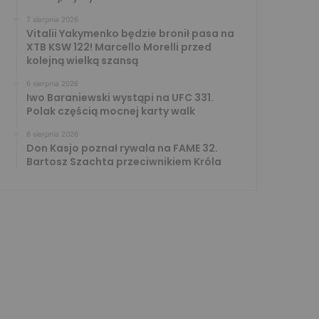
7 sierpnia 2026
Vitalii Yakymenko będzie bronił pasa na
XTB KSW 122! Marcello Morelli przed
kolejną wielką szansą
6 sierpnia 2026
Iwo Baraniewski wystąpi na UFC 331.
Polak częścią mocnej karty walk
6 sierpnia 2026
Don Kasjo poznał rywala na FAME 32.
Bartosz Szachta przeciwnikiem Króla