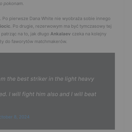
go pokonam.
e. Po pierwsze Dana White nie wyobraża sobie innego
iocic
. Po drugie, rezerwowym ma być tymczasowy tej
– patrząc na to, jak długo
Ankalaev
czeka na kolejny
leży do faworytów matchmakerów.
am the best striker in the light heavy
. I will fight him also and I will beat
ctober 8, 2024