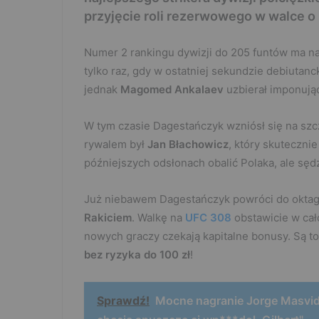
przyjęcie roli rezerwowego w walce o 
Numer 2 rankingu dywizji do 205 funtów ma 
tylko raz, gdy w ostatniej sekundzie debiutanc
jednak
Magomed Ankalaev
uzbierał imponują
W tym czasie Dagestańczyk wzniósł się na szcz
rywalem był
Jan Błachowicz
, który skutecznie
późniejszych odsłonach obalić Polaka, ale sęd
Już niebawem Dagestańczyk powróci do oktag
Rakiciem
. Walkę na
UFC 308
obstawicie w cał
nowych graczy czekają kapitalne bonusy. Są t
bez ryzyka do 100 zł
!
Sprawdź!
Mocne nagranie Jorge Masvidal