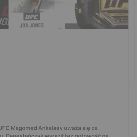
 UFC Magomed Ankalaev uważa się za
iej. Dagestańczyk wyraził też gotowość na