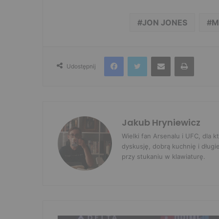
JON JONES
M
Facebook
Twitter
Udostępnij przez e-mail
Drukuj
Udostępnij
Jakub Hryniewicz
Wielki fan Arsenalu i UFC, dla
dyskusję, dobrą kuchnię i długi
przy stukaniu w klawiaturę.