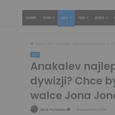
HOME
KSW
UFC
FEN
BOKS
Home
/
UFC
/
Anakalev najlepszym strikerem w d
UFC
Anakalev najle
dywizji? Chce 
walce Jona Jon
Send
Jakub Hryniewicz
9 października 2024