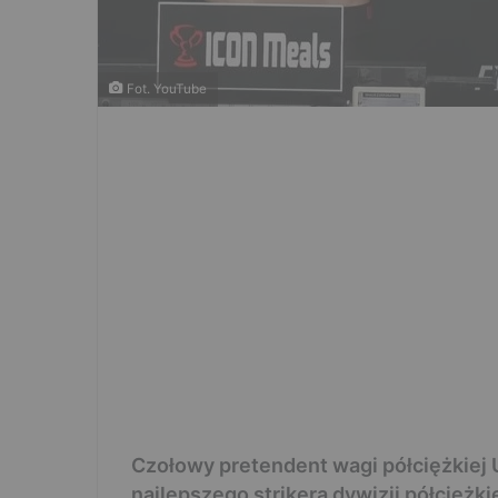
Fot. YouTube
Czołowy pretendent wagi półciężkiej
najlepszego strikera dywizji półciężk