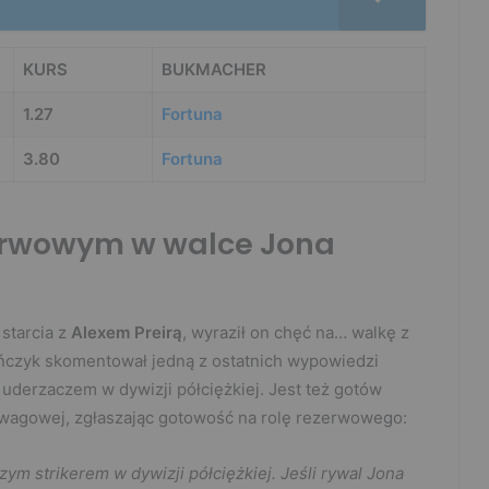
KURS
BUKMACHER
1.27
Fortuna
3.80
Fortuna
erwowym w walce Jona
starcia z
Alexem Preirą
, wyraził on chęć na… walkę z
ńczyk skomentował jedną z ostatnich wypowiedzi
uderzaczem w dywizji półciężkiej. Jest też gotów
i wagowej, zgłaszając gotowość na rolę rezerwowego:
ym strikerem w dywizji półciężkiej. Jeśli rywal Jona