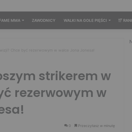
FAME MMA
ZAWODNICY
WALKI NA GOŁE PIĘŚCI
RAN
N
ywizji? Chce być rezerwowym w walce Jona Jonesa!
pszym strikerem w
być rezerwowym w
esa!
0
Przeczytasz w minutę