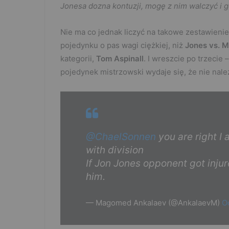
Jonesa dozna kontuzji, mogę z nim walczyć i 
Nie ma co jednak liczyć na takowe zestawieni
pojedynku o pas wagi ciężkiej, niż
Jones vs. M
kategorii,
Tom Aspinall
. I wreszcie po trzecie 
pojedynek mistrzowski wydaje się, że nie na
@ChaelSonnen
you are right I 
with division
If Jon Jones opponent got injured
him.
— Magomed Ankalaev (@AnkalaevM)
O