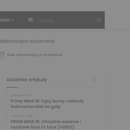
Losowy
Szukaj...
KINGI
artykuł
adchodzące wydarzenia
Brak nadchodzących wydarzenia.
Ostatnie artykuły
8 sierpnia 2026
Prime MMA 18: typy, kursy i zakłady
bukmacherskie na galę
7 sierpnia 2026
PRIME MMA 18: Oficjalne ważenie i
ostatnie face to face [VIDEO]