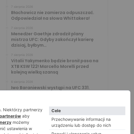
7 sierpnia 2026
Błachowicz nie zamierza odpuszczać.
Odpowiedział na słowa Whittakera!
7 sierpnia 2026
Menedżer Gaethje zdradził plany
mistrza UFC: Gdyby zakończył karierę
dzisiaj, byłbym…
7 sierpnia 2026
Vitalii Yakymenko będzie bronił pasa na
XTB KSW 122! Marcello Morelli przed
kolejną wielką szansą
6 sierpnia 2026
Iwo Baraniewski wystąpi na UFC 331.
Polak częścią mocnej karty walk
6 sierpnia 2026
Don Kasjo poznał rywala na FAME 32.
Bartosz Szachta przeciwnikiem Króla