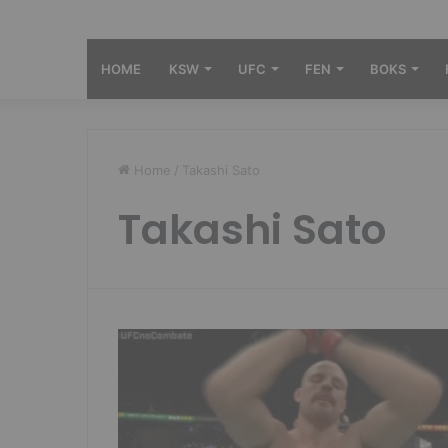
HOME
KSW
UFC
FEN
BOKS
Home
/
Takashi Sato
Takashi Sato