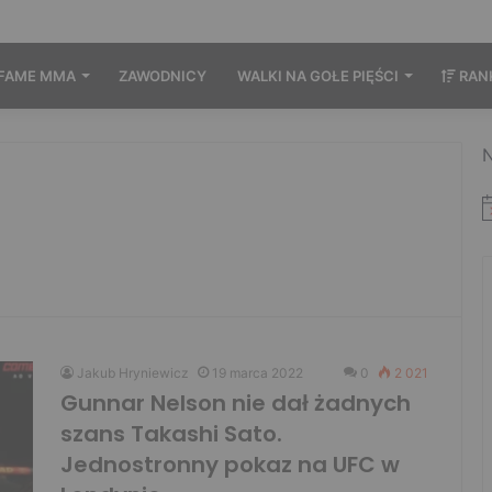
FAME MMA
ZAWODNICY
WALKI NA GOŁE PIĘŚCI
RAN
N
Jakub Hryniewicz
19 marca 2022
0
2 021
Gunnar Nelson nie dał żadnych
szans Takashi Sato.
Jednostronny pokaz na UFC w