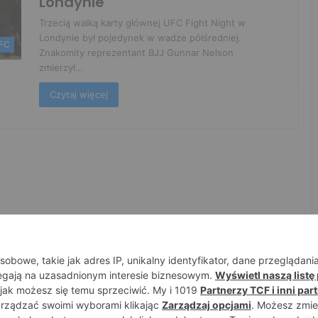
Londynie
Trzecią walką karty głównej UFC Fight Night w
Londynie był pojedynek w wadze półśredniej.
FC
Znakomity reprezentant BJJ Gunnar Nelson
zmierzył…
Czytaj więcej