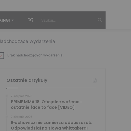
Losowy
Szukaj...
KINGI
artykuł
adchodzące wydarzenia
Brak nadchodzących wydarzenia.
Ostatnie artykuły
7 sierpnia 2026
PRIME MMA 18: Oficjalne ważenie i
ostatnie face to face [VIDEO]
7 sierpnia 2026
Błachowicz nie zamierza odpuszczać.
Odpowiedział na słowa Whittakera!