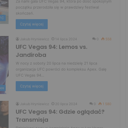
Za nami gala UFC Vegas 94, która po dość spokojnym
początku przerodziła się w prawdziwy festiwal
skończeń.
FC
Czytaj więcej
Jakub Hryniewicz
14 lipca 2024
0
558
UFC Vegas 94: Lemos vs.
Jandiroba
W nocy z soboty 20 lipca na niedzielę 21 lipca
organizacja UFC powróci do kompleksu Apex. Galę
UFC Vegas 94…
Czytaj więcej
os
Jakub Hryniewicz
20 lipca 2024
0
1 580
UFC Vegas 94: Gdzie oglądać?
Transmisja