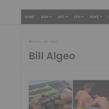
HOME
KSW
UFC
FEN
BOKS
Home
/
Bill Algeo
Bill Algeo