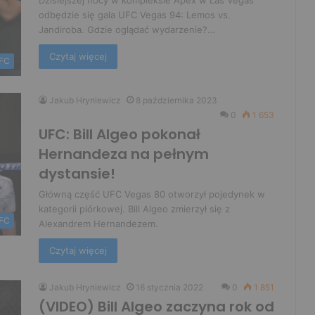
Dzisiejszej nocy w kompleksie Apex w Las Vegas
odbędzie się gala UFC Vegas 94: Lemos vs.
Jandiroba. Gdzie oglądać wydarzenie?…
Czytaj więcej
FC
Jakub Hryniewicz
8 października 2023
0
1 653
UFC: Bill Algeo pokonał
Hernandeza na pełnym
dystansie!
Główną część UFC Vegas 80 otworzył pojedynek w
kategorii piórkowej. Bill Algeo zmierzył się z
FC
Alexandrem Hernandezem.
Czytaj więcej
Jakub Hryniewicz
16 stycznia 2022
0
1 851
(VIDEO) Bill Algeo zaczyna rok od