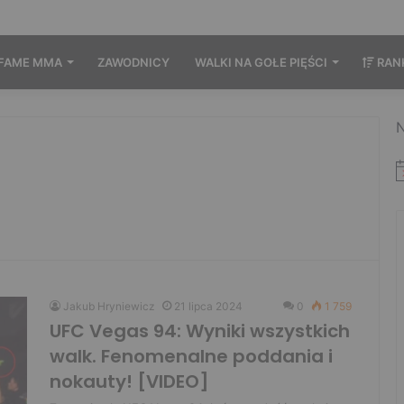
FAME MMA
ZAWODNICY
WALKI NA GOŁE PIĘŚCI
RAN
N
Jakub Hryniewicz
21 lipca 2024
0
1 759
UFC Vegas 94: Wyniki wszystkich
walk. Fenomenalne poddania i
nokauty! [VIDEO]