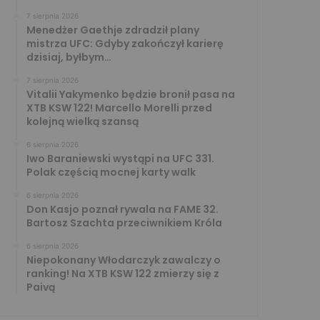
7 sierpnia 2026
Menedżer Gaethje zdradził plany
mistrza UFC: Gdyby zakończył karierę
dzisiaj, byłbym…
7 sierpnia 2026
Vitalii Yakymenko będzie bronił pasa na
XTB KSW 122! Marcello Morelli przed
kolejną wielką szansą
6 sierpnia 2026
Iwo Baraniewski wystąpi na UFC 331.
Polak częścią mocnej karty walk
6 sierpnia 2026
Don Kasjo poznał rywala na FAME 32.
Bartosz Szachta przeciwnikiem Króla
6 sierpnia 2026
Niepokonany Włodarczyk zawalczy o
ranking! Na XTB KSW 122 zmierzy się z
Paivą