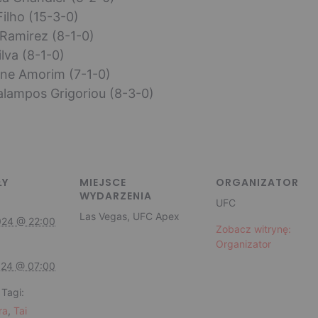
ilho (15-3-0)
 Ramirez (8-1-0)
lva (8-1-0)
ine Amorim (7-1-0)
alampos Grigoriou (8-3-0)
ŁY
MIEJSCE
ORGANIZATOR
WYDARZENIA
UFC
Las Vegas, UFC Apex
024 @ 22:00
Zobacz witrynę:
Organizator
024 @ 07:00
Tagi:
ra
,
Tai