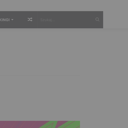
Losowy
Szukaj...
KINGI
artykuł