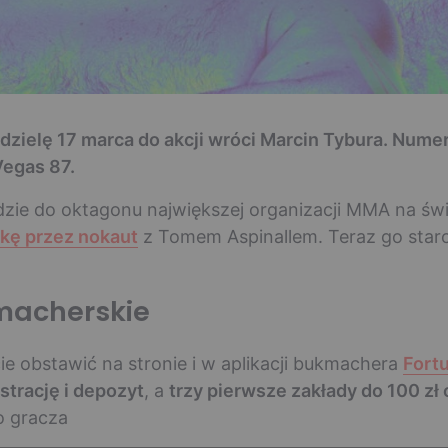
dzielę 17 marca do akcji wróci Marcin Tybura. Numer
Vegas 87.
dzie do oktagonu największej organizacji MMA na świe
kę przez nokaut
z Tomem Aspinallem. Teraz go star
kmacherskie
e obstawić na stronie i w aplikacji bukmachera
Fort
strację i depozyt
, a
trzy pierwsze zakłady do 100 zł
o gracza