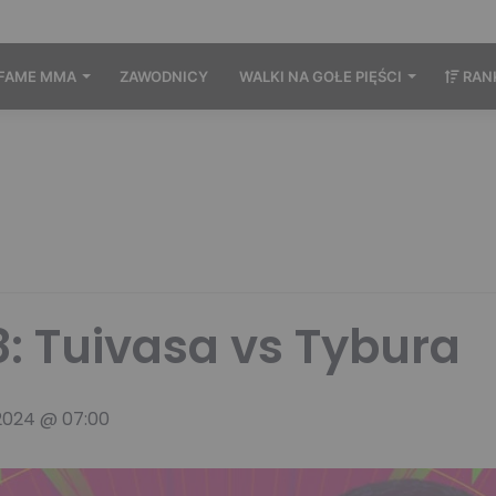
FAME MMA
ZAWODNICY
WALKI NA GOŁE PIĘŚCI
RAN
: Tuivasa vs Tybura
2024 @ 07:00