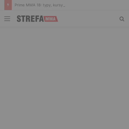
Prime MMA 18: typy, kursy i zakłady bukmacherskie na galę
Menu
Sz