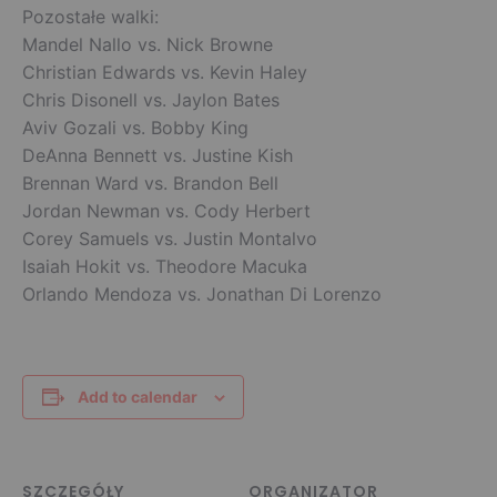
Pozostałe walki:
Mandel Nallo
vs.
Nick Browne
Christian Edwards
vs.
Kevin Haley
Chris Disonell
vs.
Jaylon Bates
Aviv Gozali
vs.
Bobby King
DeAnna Bennett
vs.
Justine Kish
Brennan Ward
vs.
Brandon Bell
Jordan Newman
vs.
Cody Herbert
Corey Samuels
vs.
Justin Montalvo
Isaiah Hokit
vs.
Theodore Macuka
Orlando Mendoza
vs.
Jonathan Di Lorenzo
Add to calendar
SZCZEGÓŁY
ORGANIZATOR