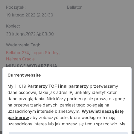
Początek:
Bellator
19 lutego 2022 @ 23:30
Koniec:
20 lutego 2022 @ 09:00
Wydarzenie Tagi:
Bellator 274
,
Logan Storley
,
Neiman Gracie
MIEJSCE WYDARZENIA
Uncasville, Connecticut
Uncasville
,
United States
Bellator 275: Mousasi vs.
UFC Vegas 48: Johnny Walker vs
Jamahal Hill
Vanderford