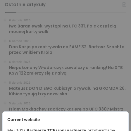
Ostatnie artykuły
6 sierpnia 2026
Iwo Baraniewski wystąpi na UFC 331. Polak częścią
mocnej karty walk
6 sierpnia 2026
Don Kasjo poznał rywala na FAME 32. Bartosz Szachta
przeciwnikiem Króla
6 sierpnia 2026
Niepokonany Włodarczyk zawalczy o ranking! Na XTB
KSW 122 zmierzy się z Paivą
5 sierpnia 2026
Mateusz DON DIEGO Kubiszyn o rywalu na GROMDA 26.
Kibice typują trzy nazwiska
5 sierpnia 2026
Islam Makhachev zaończy karierę po UFC 330? Mistrz
rozwiał wszelkie wątpliwości
4 sierpnia 2026
Tańcula nie gryzł się w język. Wymowna sugestia o