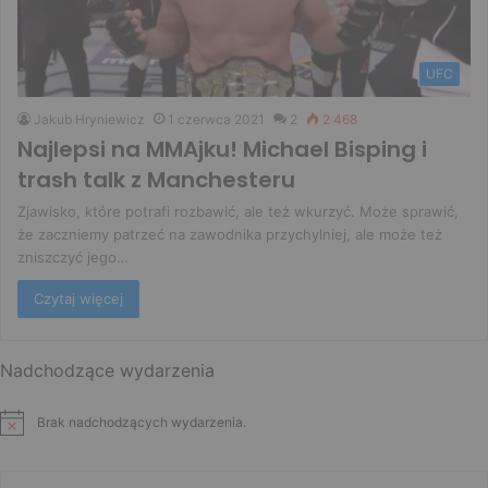
UFC
Jakub Hryniewicz
1 czerwca 2021
2
2 468
Najlepsi na MMAjku! Michael Bisping i
trash talk z Manchesteru
Zjawisko, które potrafi rozbawić, ale też wkurzyć. Może sprawić,
że zaczniemy patrzeć na zawodnika przychylniej, ale może też
zniszczyć jego…
Czytaj więcej
Nadchodzące wydarzenia
Brak nadchodzących wydarzenia.