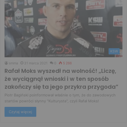
KSW
smma
31 marca 2021
0
5 266
Rafał Moks wyszedł na wolność! „Liczę,
że wyciągnął wnioski i w ten sposób
zakończy się ta jego przykra przygoda”
Piotr Bagiński poinformował właśnie o tym, że do zawodowych
startów powróci słynny "Kulturysta", czyli Rafał Moks!
Czytaj więcej