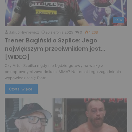
KSW
Jakub Hryniewicz
20 sierpnia 2025
0
1 268
Trener Bagiński o Szpilce: Jego
największym przeciwnikiem jest…
[WIDEO]
Czy Artur Szpilka nigdy nie będzie gotowy na walkę z
pełnoprawnymi zawodnikami MMA? Na temat tego zagadnienia
wypowiedział się Piotr…
Czytaj więcej