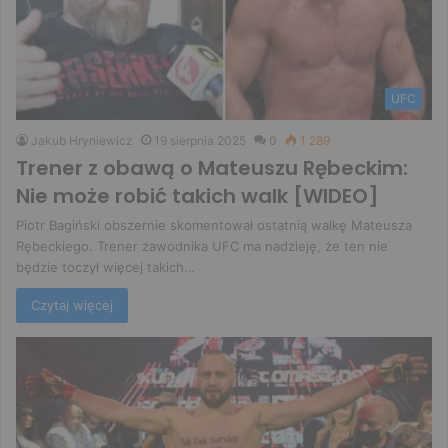
UFC
Jakub Hryniewicz
19 sierpnia 2025
0
1 289
Trener z obawą o Mateuszu Rębeckim:
Nie może robić takich walk [WIDEO]
Piotr Bagiński obszernie skomentował ostatnią walkę Mateusza
Rębeckiego. Trener zawodnika UFC ma nadzieję, że ten nie
będzie toczył więcej takich…
Czytaj więcej