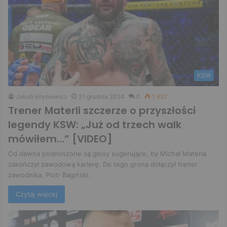
KSW
Jakub Hryniewicz
31 grudnia 2024
0
1 937
Trener Materli szczerze o przyszłości
legendy KSW: „Już od trzech walk
mówiłem…” [VIDEO]
Od dawna podnoszone są głosy sugerujące, by Michał Materla
zakończył zawodową karierę. Do tego grona dołączył trener
zawodnika, Piotr Bagiński.
Czytaj więcej