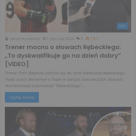
UFC
Jakub Hryniewicz
1 stycznia 2025
0
1 817
Trener mocno o słowach Rębeckiego:
„To dyskwalifikuje go na dzień dobry”
[VIDEO]
Trener Piotr Bagiński odniósł się do słów Mateusza Rębeckiego.
Head coach Berserker's Team w bardzo stanowczych słowach
skomentował wypowiedzi "Rebeastiego"…
Czytaj więcej