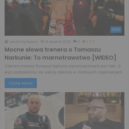
KSW
Jakub Hryniewicz
19 sierpnia 2025
0
1 217
Mocne słowa trenera o Tomaszu
Narkunie: To marnotrawstwo [WIDEO]
Zdaniem trenera Tomasza Narkuna marnotrawstwem jest fakt, iż
jego podopieczny nie walczy obecnie w czołowych organizacjach.
Czytaj więcej