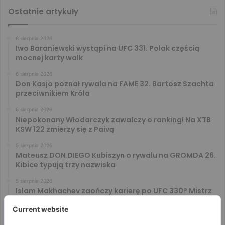
Ostatnie artykuły
6 sierpnia 2026
Iwo Baraniewski wystąpi na UFC 331. Polak częścią
mocnej karty walk
6 sierpnia 2026
Don Kasjo poznał rywala na FAME 32. Bartosz Szachta
przeciwnikiem Króla
6 sierpnia 2026
Niepokonany Włodarczyk zawalczy o ranking! Na XTB
KSW 122 zmierzy się z Paivą
5 sierpnia 2026
Mateusz DON DIEGO Kubiszyn o rywalu na GROMDA 26.
Kibice typują trzy nazwiska
5 sierpnia 2026
Islam Makhachev zaończy karierę po UFC 330? Mistrz
rozwiał wszelkie wątpliwości
4 sierpnia 2026