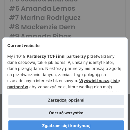
#6 Amanda Lemos
#7
Marina Rodriguez
#8 Mackenzie Dern
#9 Amanda Ribas
#10 Tabatha Ricci
Pozostałe rankingi
© Strefamma.pl 2026, Wszelkie prawa zastrzeżone |
Home
Redakcja
Kontakt
Facebook
YouTube
RSS