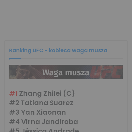
Ranking UFC - kobieca waga musza
#1
Zhang Zhilei (C)
#2 Tatiana Suarez
#3 Yan Xiaonan
#4 Virna Jandiroba
#5 Jéssica Andrade