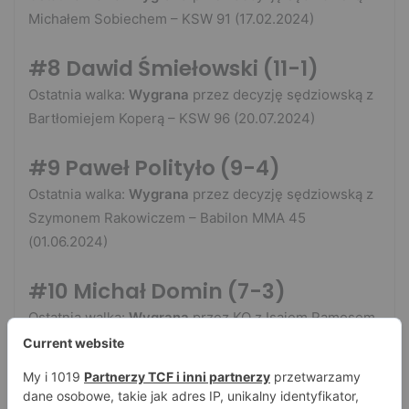
Michałem Sobiechem – KSW 91 (17.02.2024)
#8 Dawid Śmiełowski
(11-1)
Ostatnia walka:
Wygrana
przez decyzję sędziowską z
Bartłomiejem Koperą – KSW 96 (20.07.2024)
#9 Paweł Polityło
(9-4)
Ostatnia walka:
Wygrana
przez decyzję sędziowską z
Szymonem Rakowiczem – Babilon MMA 45
(01.06.2024)
#10 Michał Domin
(7-3)
Ostatnia walka:
Wygrana
przez KO z Isaiem Ramosem
– KSW 96 (20.07.2024)
Pozostałe rankingi