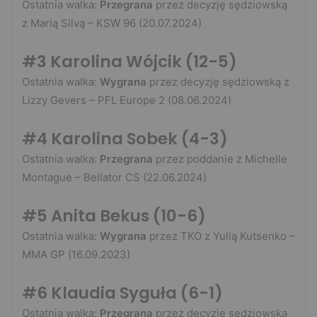
Ostatnia walka:
Przegrana
przez decyzję sędziowską
z Marią Silvą – KSW 96 (20.07.2024)
#3 Karolina Wójcik (12-5
)
Ostatnia walka:
Wygrana
przez decyzję sędziowską z
Lizzy Gevers – PFL Europe 2 (08.06.2024)
#4
Karolina Sobek (4-3)
Ostatnia walka:
Przegrana
przez poddanie z Michelle
Montague – Bellator CS (22.06.2024)
#5 Anita Bekus
(10-6)
Ostatnia walka:
Wygrana
przez TKO z Yulią Kutsenko –
MMA GP (16.09.2023)
#6 Klaudia Syguła
(6-1)
Ostatnia walka:
Przegrana
przez decyzję sędziowską